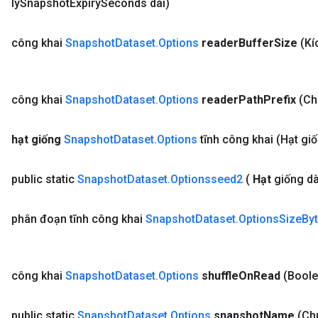
lýSnapshot
Expiry
Seconds dài)
công khai
Snapshot
Dataset
.
Options
reader
Buffer
Size
(Kí
công khai
Snapshot
Dataset
.
Options
reader
Path
Prefix
(Ch
hạt giống
Snapshot
Dataset
.
Options
tĩnh công khai
(Hạt giố
public static
Snapshot
Dataset
.
Optionsseed2
(
Hạt
giống dà
phân đoạn tĩnh công khai
Snapshot
Dataset
.
Options
Size
By
công khai
Snapshot
Dataset
.
Options
shuffle
On
Read
(Boole
public static
Snapshot
Dataset
.
Options
snapshot
Name
(Ch