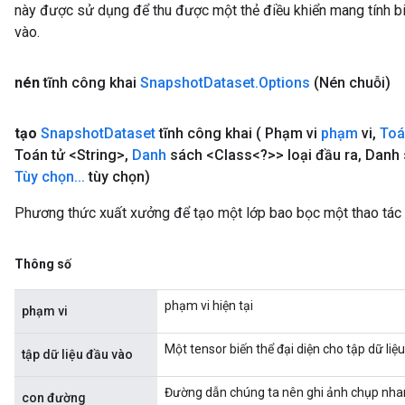
này được sử dụng để thu được một thẻ điều khiển mang tính bi
vào.
nén
tĩnh công khai
Snapshot
Dataset
.
Options
(Nén chuỗi)
tạo
Snapshot
Dataset
tĩnh công khai
( Phạm vi
phạm
vi
,
Toá
Toán tử <String>
,
Danh
sách <Class<?>> loại đầu ra
,
Danh 
Tùy chọn
.
.
.
tùy chọn)
Phương thức xuất xưởng để tạo một lớp bao bọc một thao tác
Thông số
phạm vi hiện tại
phạm vi
Một tensor biến thể đại diện cho tập dữ liệ
tập dữ liệu đầu vào
Đường dẫn chúng ta nên ghi ảnh chụp nha
con đường