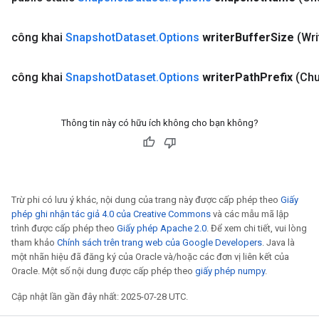
công khai
Snapshot
Dataset
.
Options
writer
Buffer
Size
(Wri
công khai
Snapshot
Dataset
.
Options
writer
Path
Prefix
(Chu
Thông tin này có hữu ích không cho bạn không?
Trừ phi có lưu ý khác, nội dung của trang này được cấp phép theo
Giấy
phép ghi nhận tác giả 4.0 của Creative Commons
và các mẫu mã lập
trình được cấp phép theo
Giấy phép Apache 2.0
. Để xem chi tiết, vui lòng
tham khảo
Chính sách trên trang web của Google Developers
. Java là
một nhãn hiệu đã đăng ký của Oracle và/hoặc các đơn vị liên kết của
Oracle. Một số nội dung được cấp phép theo
giấy phép numpy
.
Cập nhật lần gần đây nhất: 2025-07-28 UTC.