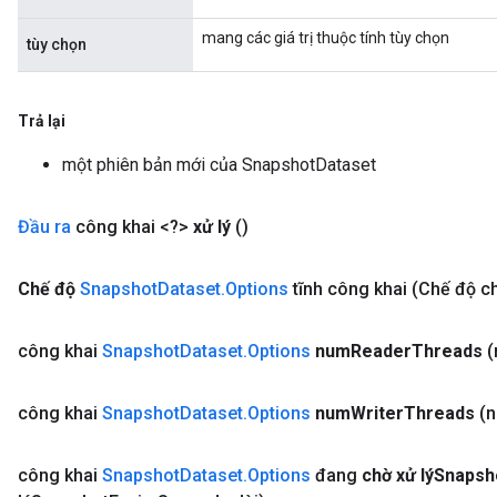
mang các giá trị thuộc tính tùy chọn
tùy chọn
Trả lại
một phiên bản mới của SnapshotDataset
Đầu ra
công khai <?>
xử lý
()
Chế độ
Snapshot
Dataset
.
Options
tĩnh công khai
(Chế độ c
công khai
Snapshot
Dataset
.
Options
num
Reader
Threads
công khai
Snapshot
Dataset
.
Options
num
Writer
Threads
(
công khai
Snapshot
Dataset
.
Options
đang
chờ xử lýSnapsh