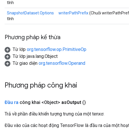
tĩnh
SnapshotDataset.Options
writerPathPrefix
(Chuỗi writerPathPref
tĩnh
Phương pháp kế thừa
Từ lớp
org.tensorflow.op.PrimitiveOp
Từ lớp java.lang.Object
Từ giao diện
org.tensorflow.Operand
Phương pháp công khai
Đầu ra
công khai <Object>
as
Output
()
Trả về phần điều khiển tượng trưng của một tenxơ.
Đầu vào của các hoạt động TensorFlow là đầu ra của một ho