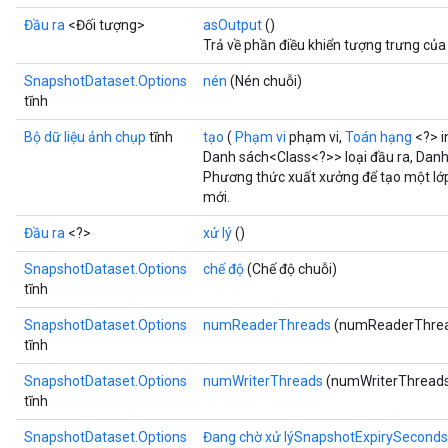
Đầu ra
<Đối tượng>
asOutput
()
Trả về phần điều khiển tượng trưng của
SnapshotDataset.Options
nén
(Nén chuỗi)
tĩnh
Bộ dữ liệu ảnh chụp
tĩnh
tạo
(
Phạm vi
phạm vi,
Toán hạng
<?> i
Danh sách<Class<?>> loại đầu ra, Dan
Phương thức xuất xưởng để tạo một lớ
mới.
Đầu ra
<?>
xử lý
()
SnapshotDataset.Options
chế độ
(Chế độ chuỗi)
tĩnh
SnapshotDataset.Options
numReaderThreads
(numReaderThrea
tĩnh
SnapshotDataset.Options
numWriterThreads
(numWriterThreads
tĩnh
SnapshotDataset.Options
Đang chờ xử lýSnapshotExpirySeconds