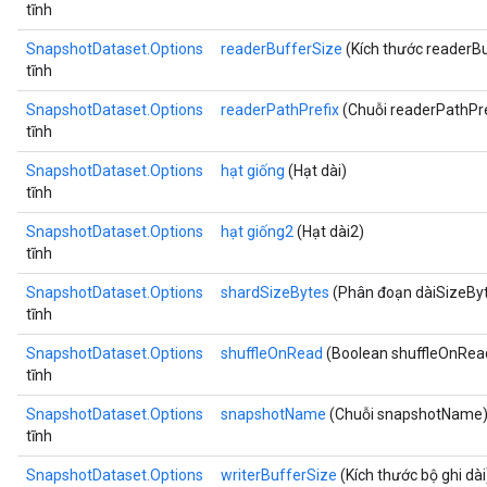
tĩnh
SnapshotDataset.Options
readerBufferSize
(Kích thước readerBu
tĩnh
SnapshotDataset.Options
readerPathPrefix
(Chuỗi readerPathPre
tĩnh
SnapshotDataset.Options
hạt giống
(Hạt dài)
tĩnh
SnapshotDataset.Options
hạt giống2
(Hạt dài2)
tĩnh
SnapshotDataset.Options
shardSizeBytes
(Phân đoạn dàiSizeBy
tĩnh
SnapshotDataset.Options
shuffleOnRead
(Boolean shuffleOnRea
tĩnh
SnapshotDataset.Options
snapshotName
(Chuỗi snapshotName
tĩnh
SnapshotDataset.Options
writerBufferSize
(Kích thước bộ ghi dài
x