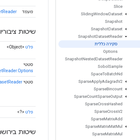
Slice
מעמד
tasetReader
Sliding
Window
Dataset
Snapshot
Snapshot
Dataset
שיטות ציבוריו
Snapshot
Dataset
Reader
סקירה כללית
פלט
<Object>
Options
Snapshot
Nested
Dataset
Reader
סטטי
Sobol
Sample
tReader.Options
Space
To
Batch
Nd
Sparse
Apply
Adagrad
V2
סטטי
asetReader
Sparse
Bincount
Sparse
Count
Sparse
Output
Sparse
Cross
Hashed
Sparse
Cross
V2
פלט
<?>
Sparse
Matrix
Add
Sparse
Matrix
Mat
Mul
שיטות בירושה
Sparse
Matrix
Mul