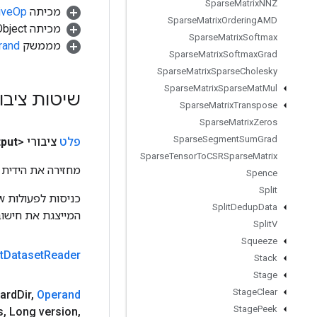
Sparse
Matrix
NNZ
מכיתה
tiveOp
Sparse
Matrix
Ordering
AMD
מכיתה java.lang.Object
Sparse
Matrix
Softmax
מממשק
rand
Sparse
Matrix
Softmax
Grad
Sparse
Matrix
Sparse
Cholesky
Sparse
Matrix
Sparse
Mat
Mul
שיטות ציבו
Sparse
Matrix
Transpose
Sparse
Matrix
Zeros
Sparse
Segment
Sum
Grad
פלט
ציבורי <Object>
put
Sparse
Tensor
To
CSRSparse
Matrix
מחזירה את הידית 
Spence
Split
Split
Dedup
Data
המייצגת את חישוב
Split
V
Squeeze
t
Dataset
Reader
Stack
Stage
Stage
Clear
ard
Dir
,
Operand
Stage
Peek
s
,
Long version
,