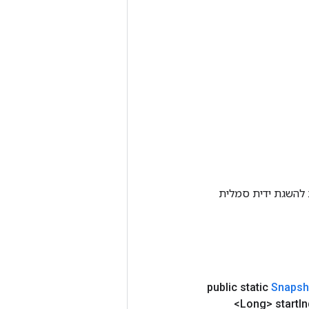
Tenso אחרת. שיטה זו משמשת להשגת ידית סמלית
public static
Snapsh
<Long> start
I