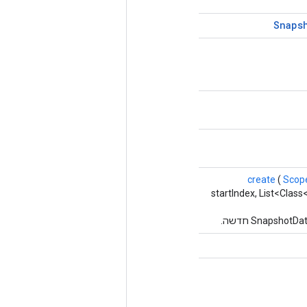
Snaps
create
(
Scop
startIndex, List<Clas