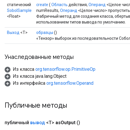
статический
create
(
Область
действия,
Операнд
<Целое числ
SobolSample
numResults,
Операнд
<Целое число> пропустить
<Float>
Фабричный метод для создания класса, оберты
использованием типов вывода по умолчанию.
Выход
<Т>
образцы
()
«Тензор» выборок из последовательности Соболя
Унаследованные методы
Из класса
org.tensorflow.op.PrimitiveOp
Из класса java.lang.Object
Из интерфейса
org.tensorflow.Operand
Публичные методы
публичный
вывод
<T>
as
Output
()