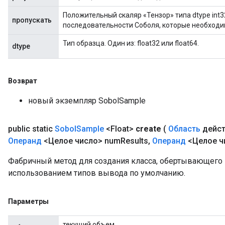
Положительный скаляр «Тензор» типа dtype int3
пропускать
последовательности Соболя, которые необходи
Тип образца. Один из: float32 или float64.
dtype
Возврат
новый экземпляр SobolSample
public static
Sobol
Sample
<Float>
create
(
Область
дейст
Операнд
<Целое число> num
Results
,
Операнд
<Целое ч
Фабричный метод для создания класса, обертывающего 
использованием типов вывода по умолчанию.
Параметры
текущий объем