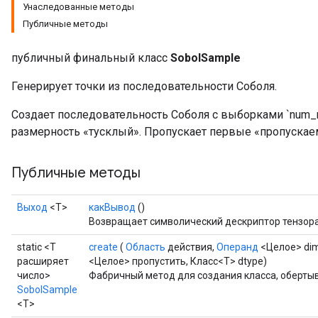
Унаследованные методы
Публичные методы
публичный финальный класс
SobolSample
Генерирует точки из последовательности Соболя.
Создает последовательность Соболя с выборками `num_r
размерность «тусклый». Пропускает первые «пропуска
Публичные методы
Выход
<Т>
какВывод
()
Возвращает символический дескриптор тензора
static <T
create
(
Область
действия,
Операнд
<Целое> di
расширяет
<Целое> пропустить, Класс<T> dtype)
число>
Фабричный метод для создания класса, оберт
SobolSample
<T>