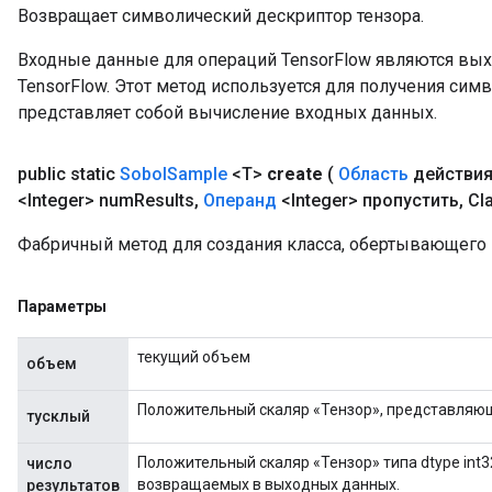
Возвращает символический дескриптор тензора.
Входные данные для операций TensorFlow являются вы
TensorFlow. Этот метод используется для получения сим
представляет собой вычисление входных данных.
public static
Sobol
Sample
<T>
create
(
Область
действи
<Integer> num
Results
,
Операнд
<Integer> пропустить
,
Cla
Фабричный метод для создания класса, обертывающего
Параметры
текущий объем
объем
x
Положительный скаляр «Тензор», представляю
тусклый
Положительный скаляр «Тензор» типа dtype int3
число
возвращаемых в выходных данных.
результатов