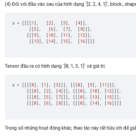
(4) Đối với đầu vào sau của hình dạng `[2, 2, 4, 1]`, block_shape =
x
=
[[[[
1
]
,
[
2
]
,
[
3
]
,
[
4
]]
,
[[
5
]
,
[
6
]
,
[
7
]
,
[
8
]]]
,
[[[
9
]
,
[
10
]
,
[
11
]
,
[
12
]]
,
[[
13
]
,
[
14
]
,
[
15
]
,
[
16
]]]]
Tenxor đầu ra có hình dạng `[8, 1, 3, 1]` và giá trị:
x
=
[[[[
0
]
,
[
1
]
,
[
3
]]]
,
[[[
0
]
,
[
9
]
,
[
11
]]]
,
[[[
0
]
,
[
2
]
,
[
4
]]]
,
[[[
0
]
,
[
10
]
,
[
12
]]]
,
[[[
0
]
,
[
5
]
,
[
7
]]]
,
[[[
0
]
,
[
13
]
,
[
15
]]]
,
[[[
0
]
,
[
6
]
,
[
8
]]]
,
[[[
0
]
,
[
14
]
,
[
16
]]]]
Trong số những hoạt động khác, thao tác này rất hữu ích để giả