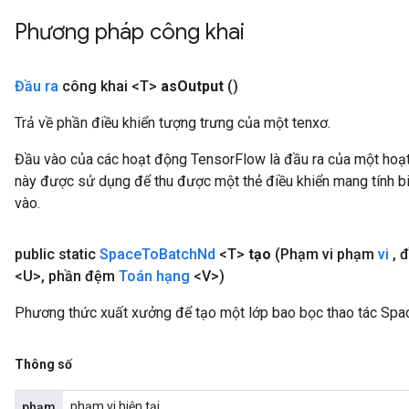
Phương pháp công khai
Đầu ra
công khai <T>
as
Output
()
Trả về phần điều khiển tượng trưng của một tenxơ.
Đầu vào của các hoạt động TensorFlow là đầu ra của một ho
này được sử dụng để thu được một thẻ điều khiển mang tính bi
vào.
public static
Space
To
Batch
Nd
<T>
tạo
(Phạm vi phạm
vi
,
đ
<U>
,
phần đệm
Toán hạng
<V>)
Phương thức xuất xưởng để tạo một lớp bao bọc thao tác Sp
Thông số
phạm vi hiện tại
phạm