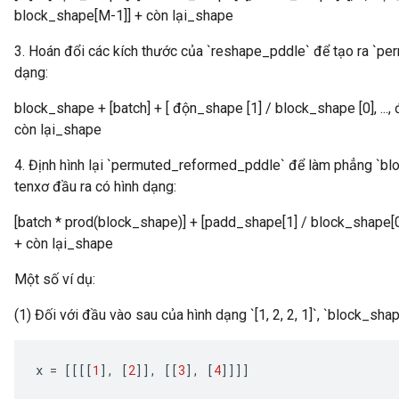
block_shape[M-1]] + còn lại_shape
3. Hoán đổi các kích thước của `reshape_pddle` để tạo ra `p
dạng:
block_shape + [batch] + [ độn_shape [1] / block_shape [0], ...
còn lại_shape
4. Định hình lại `permuted_reformed_pddle` để làm phẳng `blo
tenxơ đầu ra có hình dạng:
[batch * prod(block_shape)] + [padd_shape[1] / block_shape[0
+ còn lại_shape
Một số ví dụ:
(1) Đối với đầu vào sau của hình dạng `[1, 2, 2, 1]`, `block_shape =
x
=
[[[[
1
]
,
[
2
]]
,
[[
3
]
,
[
4
]]]]