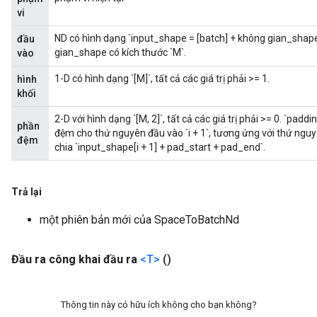
vi
ND có hình dạng `input_shape = [batch] + không gian_shape
đầu
gian_shape có kích thước `M`.
vào
1-D có hình dạng `[M]`, tất cả các giá trị phải >= 1.
hình
khối
2-D với hình dạng `[M, 2]`, tất cả các giá trị phải >= 0. `padd
phần
đệm cho thứ nguyên đầu vào `i + 1`, tương ứng với thứ nguyê
đệm
chia `input_shape[i + 1] + pad_start + pad_end`.
Trả lại
một phiên bản mới của SpaceToBatchNd
Đầu ra công khai đầu ra
<T>
()
Thông tin này có hữu ích không cho bạn không?