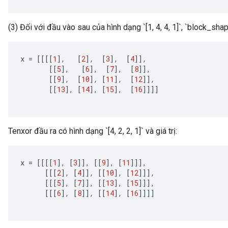
(3) Đối với đầu vào sau của hình dạng `[1, 4, 4, 1]`, `block_shape =
x
=
[[[[
1
]
,
[
2
]
,
[
3
]
,
[
4
]]
,
[[
5
]
,
[
6
]
,
[
7
]
,
[
8
]]
,
[[
9
]
,
[
10
]
,
[
11
]
,
[
12
]]
,
[[
13
]
,
[
14
]
,
[
15
]
,
[
16
]]]]
Tenxor đầu ra có hình dạng `[4, 2, 2, 1]` và giá trị:
x
=
[[[[
1
]
,
[
3
]]
,
[[
9
]
,
[
11
]]]
,
[[[
2
]
,
[
4
]]
,
[[
10
]
,
[
12
]]]
,
[[[
5
]
,
[
7
]]
,
[[
13
]
,
[
15
]]]
,
[[[
6
]
,
[
8
]]
,
[[
14
]
,
[
16
]]]]