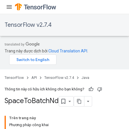
TensorFlow v2.7.4
Trang này được dịch bởi
Cloud Translation API
.
TensorFlow
API
TensorFlow v2.7.4
Java
Thông tin này có hữu ích không cho bạn không?
Space
To
Batch
Nd
Trên trang này
Phương pháp công khai