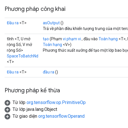
Phương pháp công khai
Đầu ra
<T>
asOutput
()
Trả về phần điều khiển tượng trưng của một ten
tĩnh <T, U mở
tạo
(Phạm
vi phạm vi
, đầu vào
Toán hạng
<T>, 
rộng Số, V mở
Toán hạng
<V>)
rộng Số>
Phương thức xuất xưởng để tạo một lớp bao bọ
SpaceToBatchNd
<T>
Đầu ra
<T>
đầu ra
()
Phương pháp kế thừa
Từ lớp
org.tensorflow.op.PrimitiveOp
Từ lớp java.lang.Object
Từ giao diện
org.tensorflow.Operand