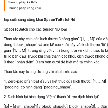
Phương pháp kế thừa
Phương pháp công khai
lớp cuối cùng công khai
SpaceToBatchNd
SpaceToBatch cho các tensor ND loại T.
Thao tác này chia các kích thước "không gian" `[1, ..., M]` của 
dạng `block_shape` và xen kẽ các khối này với kích thước "lô" 
gian `[1, ..., M]` tương ứng với vị trí trong lưới và kích thước lô 
trí lô ban đầu. Trước khi chia thành các khối, kích thước khô
0 theo `phần đệm`. Xem bên dưới để biết mô tả chính xác.
Thao tác này tương đương với các bước sau:
1. Zero-pad phần bắt đầu và kết thúc của kích thước `[1, ..., M
`padding` có hình dạng `padding_shape`.
2. Định hình lại hình dạng `đệm` thành `được định hình lại`:
[lô] + [đệm_shape[1] / block_shape[0], block_shape[0], ..., đ