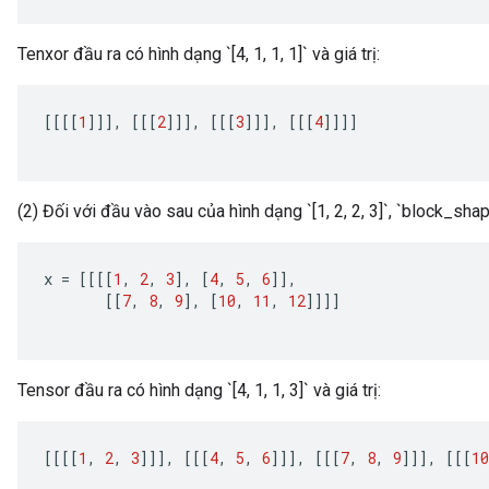
Tenxor đầu ra có hình dạng `[4, 1, 1, 1]` và giá trị:
[[[[
1
]]]
,
[[[
2
]]]
,
[[[
3
]]]
,
[[[
4
]]]]
(2) Đối với đầu vào sau của hình dạng `[1, 2, 2, 3]`, `block_shape =
x
=
[[[[
1
,
2
,
3
]
,
[
4
,
5
,
6
]]
,
[[
7
,
8
,
9
]
,
[
10
,
11
,
12
]]]]
x
Tensor đầu ra có hình dạng `[4, 1, 1, 3]` và giá trị:
[[[[
1
,
2
,
3
]]]
,
[[[
4
,
5
,
6
]]]
,
[[[
7
,
8
,
9
]]]
,
[[[
10