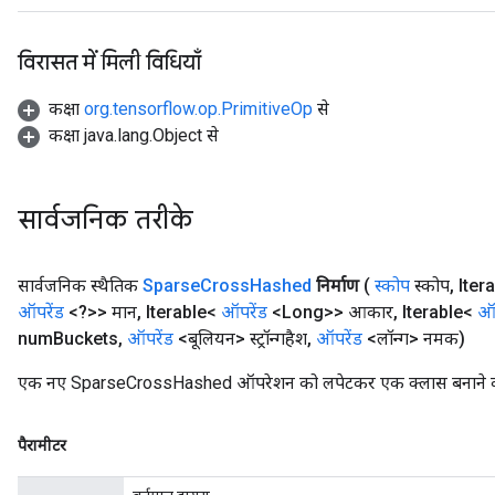
विरासत में मिली विधियाँ
कक्षा
org.tensorflow.op.PrimitiveOp
से
कक्षा java.lang.Object से
सार्वजनिक तरीके
x
सार्वजनिक स्थैतिक
Sparse
Cross
Hashed
निर्माण
(
स्कोप
स्कोप
,
Iter
ऑपरेंड
<?>> मान
,
Iterable<
ऑपरेंड
<Long>> आकार
,
Iterable<
ऑप
num
Buckets
,
ऑपरेंड
<बूलियन> स्ट्रॉन्गहैश
,
ऑपरेंड
<लॉन्ग> नमक)
एक नए SparseCrossHashed ऑपरेशन को लपेटकर एक क्लास बनाने की 
पैरामीटर