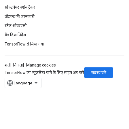
सॉफ़्टवेयर वर्शन ट्रैकर
प्रॉडक्ट की जानकारी
स्टैक ओवरफ़्लो
ब्रैंड दिशानिर्देश
TensorFlow से लिया गया
शर्तें
निजता
Manage cookies
सदस्य बनें
TensorFlow का न्यूज़लेटर पाने के लिए साइन अप करें