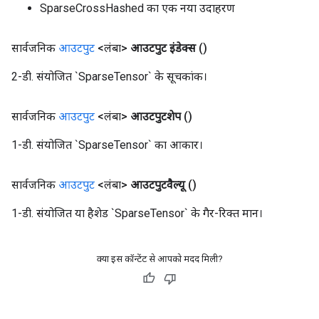
SparseCrossHashed का एक नया उदाहरण
सार्वजनिक
आउटपुट
<लंबा>
आउटपुट इंडेक्स
()
2-डी. संयोजित `SparseTensor` के सूचकांक।
सार्वजनिक
आउटपुट
<लंबा>
आउटपुटशेप
()
1-डी. संयोजित `SparseTensor` का आकार।
सार्वजनिक
आउटपुट
<लंबा>
आउटपुटवैल्यू
()
1-डी. संयोजित या हैशेड `SparseTensor` के गैर-रिक्त मान।
क्या इस कॉन्टेंट से आपको मदद मिली?