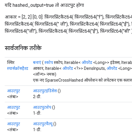
यदि hashed_output=true तो आउटपुट होगा
आकार = [2, 2] [0, 0]: फ़िंगरप्रिंटकैट64( फ़िंगरप्रिंट64("f"), फ़िंगरप्रिंटकैट64(
फ़िंगरप्रिंटकैट64( फ़िंगरप्रिंट64(" जी"), फ़िंगरप्रिंटकैट64( फ़िंगरप्रिंट64("ई"), 
फ़िंगरप्रिंट64("जी"), फ़िंगरप्रिंटकैट64( फ़िंगरप्रिंट64("ई"), फ़िंगरप्रिंट64("सी" 
सार्वजनिक तरीके
स्थिर
बनाएं
(
स्कोप
स्कोप, Iterable<
ऑपरेंड
<Long>> इंडेक्स, Itera
स्पार्सक्रॉसहैश्ड
आकार, Iterable<
ऑपरेंड
<?>> DensInputs,
ऑपरेंड
<Long>
<लॉन्ग> नमक)
एक नए SparseCrossHashed ऑपरेशन को लपेटकर एक क्लास बना
आउटपुट
आउटपुटइंडिसेस
()
<लंबा>
2-डी.
आउटपुट
आउटपुटशेप
()
<लंबा>
1-डी.
आउटपुट
आउटपुटवैल्यू
()
<लंबा>
1-डी.