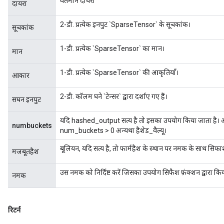
वर्तमान दायरा
दायरा
2-डी. प्रत्येक इनपुट `SparseTensor` के सूचकांक।
सूचकांक
1-डी. प्रत्येक `SparseTensor` का मान।
मान
1-डी. प्रत्येक `SparseTensor` की आकृतियाँ।
आकार
2-डी. कॉलम घने `टेन्सर` द्वारा दर्शाए गए हैं।
सघन इनपुट
यदि hashed_output सत्य है तो इसका उपयोग किया जाता है।
numbuckets
num_buckets > 0 अन्यथा हैशेड_वैल्यू।
बूलियन, यदि सत्य है, तो फार्महैश के स्थान पर नमक के साथ स
मजबूतहैश
उस नमक को निर्दिष्ट करें जिसका उपयोग सिफैश फ़ंक्शन द्वारा क
नमक
रिटर्न