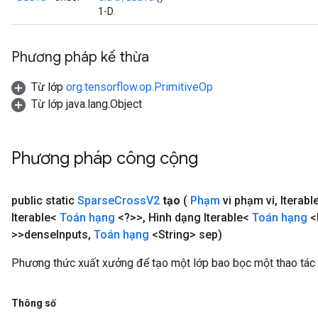
1-D.
Phương pháp kế thừa
Từ lớp
org.tensorflow.op.PrimitiveOp
Từ lớp java.lang.Object
x
Phương pháp công cộng
public static
Sparse
Cross
V2
tạo
(
Phạm
vi phạm vi
,
Iterabl
Iterable<
Toán hạng
<?>>
,
Hình dạng Iterable<
Toán hạng
<
>>dense
Inputs
,
Toán hạng
<String> sep)
Phương thức xuất xưởng để tạo một lớp bao bọc một thao tá
Thông số