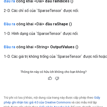
đầu ra
công khai <Dài>
đầu ra
Indices
()
2-D. Các chỉ số của `SparseTensor` được nối.
Đầu ra
công khai <Dài>
đầu ra
Shape
()
1-D. Hình dạng của `SparseTensor` được nối.
Đầu ra
công khai <String>
Output
Values
​​()
1-D. Các giá trị không trống của `SparseTensor` được nối hoặ
Thông tin này có hữu ích không cho bạn không?
Trừ phi có lưu ý khác, nội dung của trang này được cấp phép theo
Giấy
phép ghi nhận tác giả 4.0 của Creative Commons
và các mẫu mã lập