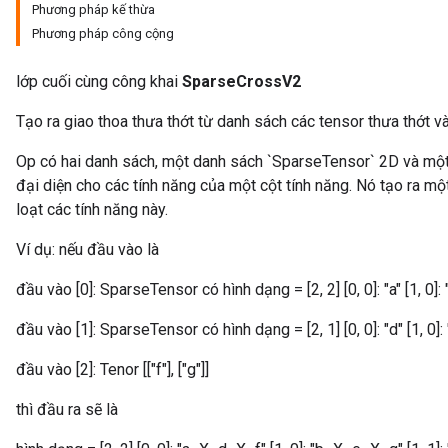
Phương pháp kế thừa
Phương pháp công cộng
lớp cuối cùng công khai
SparseCrossV2
Tạo ra giao thoa thưa thớt từ danh sách các tensor thưa thớt v
Op có hai danh sách, một danh sách `SparseTensor` 2D và một
đại diện cho các tính năng của một cột tính năng. Nó tạo ra m
loạt các tính năng này.
Ví dụ: nếu đầu vào là
đầu vào [0]: SparseTensor có hình dạng = [2, 2] [0, 0]: "a" [1, 0]: "b
đầu vào [1]: SparseTensor có hình dạng = [2, 1] [0, 0]: "d" [1, 0]: 
đầu vào [2]: Tenor [["f"], ["g"]]
thì đầu ra sẽ là