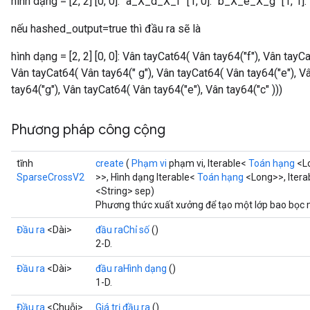
hình dạng = [2, 2] [0, 0]: "a_X_d_X_f" [1, 0]: "b_X_e_X_g" [1, 1
nếu hashed_output=true thì đầu ra sẽ là
hình dạng = [2, 2] [0, 0]: Vân tayCat64( Vân tay64("f"), Vân tayCa
Vân tayCat64( Vân tay64(" g"), Vân tayCat64( Vân tay64("e"), Vân
tay64("g"), Vân tayCat64( Vân tay64("e"), Vân tay64("c" )))
Phương pháp công cộng
tĩnh
create
(
Phạm vi
phạm vi, Iterable<
Toán hạng
<Lo
SparseCrossV2
>>, Hình dạng Iterable<
Toán hạng
<Long>>, Itera
<String> sep)
Phương thức xuất xưởng để tạo một lớp bao bọc 
Đầu ra
<Dài>
đầu raChỉ số
()
2-D.
Đầu ra
<Dài>
đầu raHình dạng
()
1-D.
Đầu ra
<Chuỗi>
Giá trị đầu ra
()