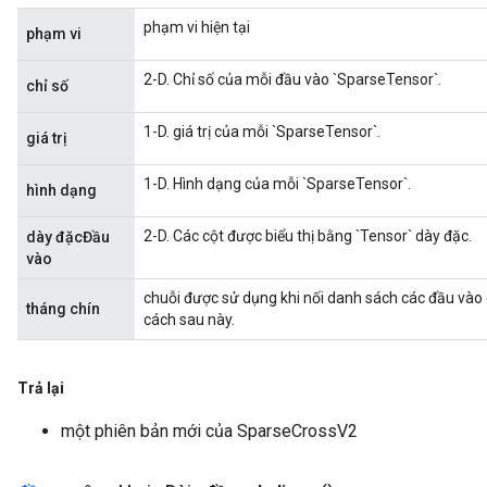
phạm vi hiện tại
phạm vi
2-D. Chỉ số của mỗi đầu vào `SparseTensor`.
chỉ số
1-D. giá trị của mỗi `SparseTensor`.
giá trị
1-D. Hình dạng của mỗi `SparseTensor`.
hình dạng
2-D. Các cột được biểu thị bằng `Tensor` dày đặc.
dày đặcĐầu
vào
chuỗi được sử dụng khi nối danh sách các đầu vào
tháng chín
cách sau này.
Trả lại
một phiên bản mới của SparseCrossV2