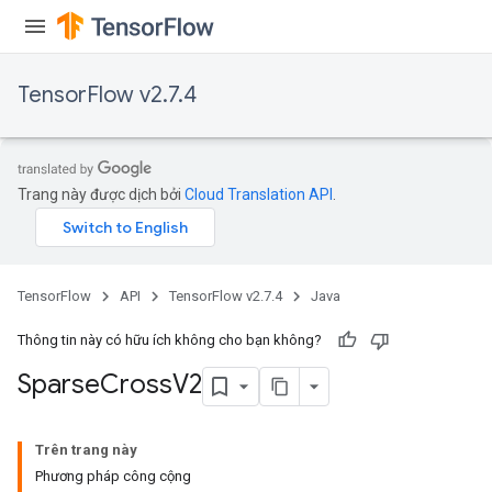
TensorFlow v2.7.4
Trang này được dịch bởi
Cloud Translation API
.
TensorFlow
API
TensorFlow v2.7.4
Java
Thông tin này có hữu ích không cho bạn không?
Sparse
Cross
V2
Trên trang này
Phương pháp công cộng