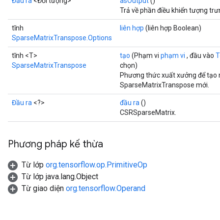
Đầu ra
<Đối tượng>
asOutput
()
Trả về phần điều khiển tượng tr
tĩnh
liên hợp
(liên hợp Boolean)
SparseMatrixTranspose.Options
tĩnh <T>
tạo
(Phạm vi
phạm vi
, đầu vào
T
SparseMatrixTranspose
chọn)
Phương thức xuất xưởng để tạo 
SparseMatrixTranspose mới.
Đầu ra
<?>
đầu ra
()
CSRSparseMatrix.
Phương pháp kế thừa
Từ lớp
org.tensorflow.op.PrimitiveOp
Từ lớp java.lang.Object
Từ giao diện
org.tensorflow.Operand
x