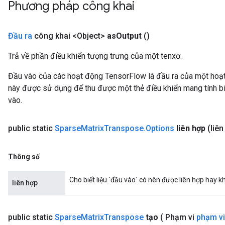
Phương pháp công khai
Đầu ra
công khai <Object>
as
Output
()
Trả về phần điều khiển tượng trưng của một tenxơ.
Đầu vào của các hoạt động TensorFlow là đầu ra của một ho
này được sử dụng để thu được một thẻ điều khiển mang tính bi
vào.
public static
Sparse
Matrix
Transpose
.
Options
liên hợp
(liê
Thông số
Cho biết liệu `đầu vào` có nên được liên hợp hay k
liên hợp
public static
Sparse
Matrix
Transpose
tạo
( Phạm vi
phạm vi