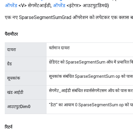
ऑपरेंड
<V> सेगमेंटआईडी
,
ऑपरेंड
<इंटेगर> आउटपुटडिम0)
एक नए SparseSegmentSumGrad ऑपरेशन को लपेटकर एक क्लास बनाने
पैरामीटर
वर्तमान दायरा
दायरा
ग्रेडिएंट को SparseSegmentSum ऑप में प्रचारित क
ग्रैड
सूचकांक संबंधित SparseSegmentSum op को पास
सूचकांक
सेगमेंट_आईडी संबंधित स्पार्ससेगमेंटसम ऑप को पास कर
खंड आईडी
"डेटा" का आयाम 0 SparseSegmentSum op को पा
आउटपुटDim0
रिटर्न