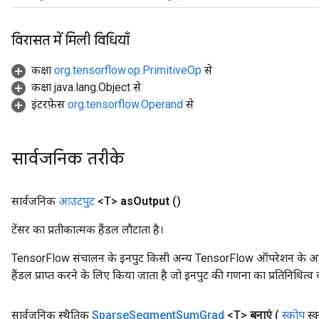
विरासत में मिली विधियाँ
कक्षा
org.tensorflow.op.PrimitiveOp
से
कक्षा java.lang.Object से
इंटरफ़ेस
org.tensorflow.Operand
से
सार्वजनिक तरीके
सार्वजनिक
आउटपुट
<T>
as
Output
()
टेंसर का प्रतीकात्मक हैंडल लौटाता है।
TensorFlow संचालन के इनपुट किसी अन्य TensorFlow ऑपरेशन के आउटप
x
हैंडल प्राप्त करने के लिए किया जाता है जो इनपुट की गणना का प्रतिनिधित्व 
सार्वजनिक स्थैतिक
Sparse
Segment
Sum
Grad
<T>
बनाएं
(
स्कोप
स्