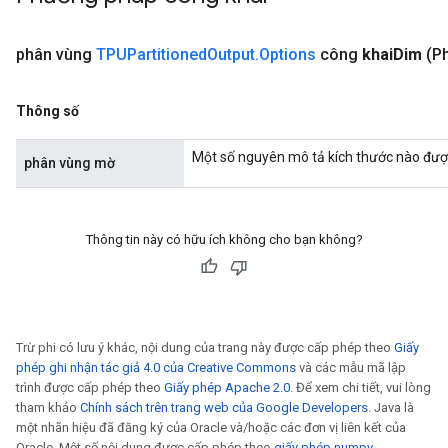
phân vùng
TPUPartitioned
Output
.
Options
công
khai
Dim
(P
Thông số
Một số nguyên mô tả kích thước nào đượ
phân vùng mờ
Thông tin này có hữu ích không cho bạn không?
Trừ phi có lưu ý khác, nội dung của trang này được cấp phép theo
Giấy
phép ghi nhận tác giả 4.0 của Creative Commons
và các mẫu mã lập
trình được cấp phép theo
Giấy phép Apache 2.0
. Để xem chi tiết, vui lòng
tham khảo
Chính sách trên trang web của Google Developers
. Java là
một nhãn hiệu đã đăng ký của Oracle và/hoặc các đơn vị liên kết của
Oracle. Một số nội dung được cấp phép theo
giấy phép numpy
.