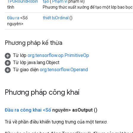
TPURoundRobin
tạo
(
Phạm vi
phạm vi)
tĩnh
Phương thức xuất xưởng để tạo một lớp bao bọ
Đầu ra
<Số
thiết bịOrdinal
()
nguyên>
Phương pháp kế thừa
Từ lớp
org.tensorflow.op.PrimitiveOp
Từ lớp java.lang.Object
Từ giao diện
org.tensorflow.Operand
Phương pháp công khai
Đầu ra công khai <Số
nguyên>
as
Output
()
Trả về phần điều khiển tượng trưng của một tenxơ.