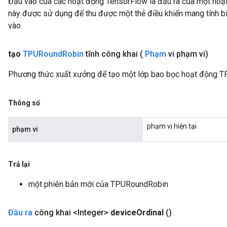
Đầu vào của các hoạt động TensorFlow là đầu ra của một ho
này được sử dụng để thu được một thẻ điều khiển mang tính bi
vào.
tạo
TPURound
Robin
tĩnh công khai
(
Phạm
vi phạm vi)
Phương thức xuất xưởng để tạo một lớp bao bọc hoạt động 
Thông số
phạm vi hiện tại
phạm vi
Trả lại
một phiên bản mới của TPURoundRobin
Đầu ra
công khai <Integer>
device
Ordinal
()