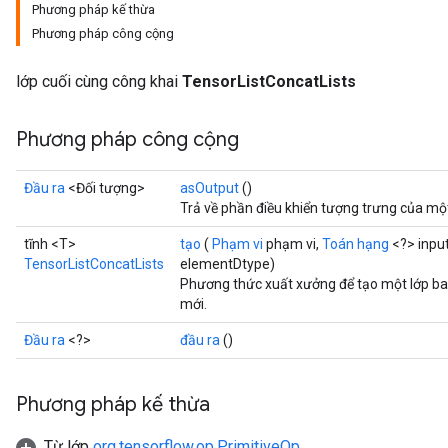
Phương pháp kế thừa
Phương pháp công cộng
lớp cuối cùng công khai
TensorListConcatLists
Phương pháp công cộng
Đầu ra
<Đối tượng>
asOutput
()
Trả về phần điều khiển tượng trưng của mộ
tĩnh <T>
tạo
(
Phạm vi
phạm vi,
Toán hạng
<?> inpu
TensorListConcatLists
elementDtype)
Phương thức xuất xưởng để tạo một lớp ba
mới.
Đầu ra
<?>
đầu ra
()
Phương pháp kế thừa
Từ lớp
org.tensorflow.op.PrimitiveOp