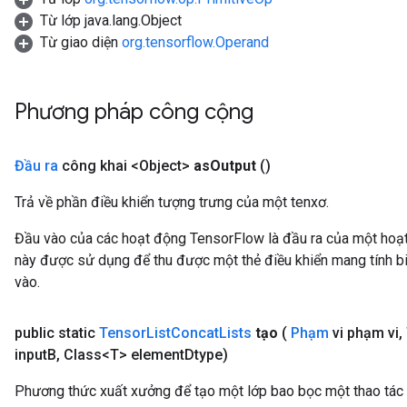
Từ lớp java.lang.Object
Từ giao diện
org.tensorflow.Operand
Phương pháp công cộng
Đầu ra
công khai <Object>
as
Output
()
Trả về phần điều khiển tượng trưng của một tenxơ.
Đầu vào của các hoạt động TensorFlow là đầu ra của một ho
này được sử dụng để thu được một thẻ điều khiển mang tính bi
vào.
public static
Tensor
List
Concat
Lists
tạo
(
Phạm
vi phạm vi
,
input
B
,
Class<T> element
Dtype)
Phương thức xuất xưởng để tạo một lớp bao bọc một thao tác