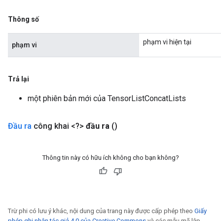
Thông số
phạm vi hiện tại
phạm vi
Trả lại
một phiên bản mới của TensorListConcatLists
Đầu ra
công khai <?>
đầu ra
()
Thông tin này có hữu ích không cho bạn không?
Trừ phi có lưu ý khác, nội dung của trang này được cấp phép theo
Giấy
phép ghi nhận tác giả 4.0 của Creative Commons
và các mẫu mã lập