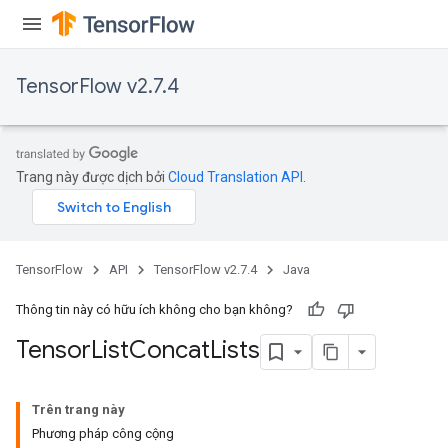
TensorFlow v2.7.4
Trang này được dịch bởi
Cloud Translation API
.
TensorFlow
API
TensorFlow v2.7.4
Java
Thông tin này có hữu ích không cho bạn không?
Tensor
List
Concat
Lists
Trên trang này
Phương pháp công cộng