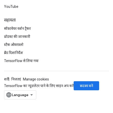
YouTube
सहायता
सॉफ़्टवेयर वर्शन ट्रैकर
प्रॉडक्ट की जानकारी
स्टैक ओवरफ़्लो
ब्रैंड दिशानिर्देश
TensorFlow से लिया गया
शर्तें
निजता
Manage cookies
सदस्य बनें
TensorFlow का न्यूज़लेटर पाने के लिए साइन अप करें