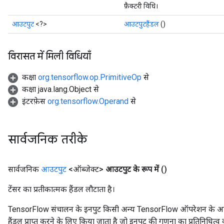
फ़ैक्टरी विधि।
आउटपुट
<?>
आउटपुटहैंडल
()
विरासत में मिली विधियाँ
कक्षा
org.tensorflow.op.PrimitiveOp
से
कक्षा java.lang.Object से
इंटरफ़ेस
org.tensorflow.Operand
से
सार्वजनिक तरीके
सार्वजनिक
आउटपुट
<ऑब्जेक्ट>
आउटपुट के रूप में
()
टेंसर का प्रतीकात्मक हैंडल लौटाता है।
TensorFlow संचालन के इनपुट किसी अन्य TensorFlow ऑपरेशन के आउटप
हैंडल प्राप्त करने के लिए किया जाता है जो इनपुट की गणना का प्रतिनिधित्व 