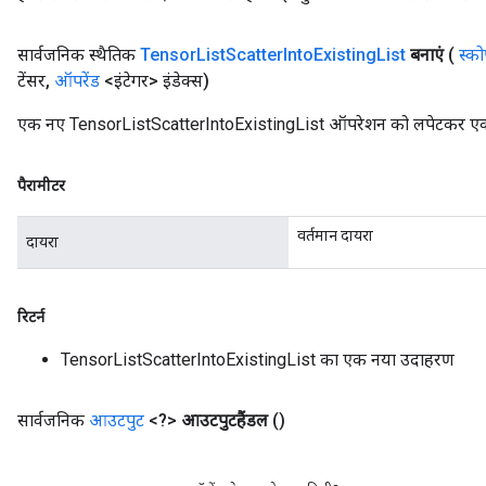
सार्वजनिक स्थैतिक
Tensor
List
Scatter
Into
Existing
List
बनाएं
(
स्क
टेंसर
,
ऑपरेंड
<इंटेगर> इंडेक्स)
एक नए TensorListScatterIntoExistingList ऑपरेशन को लपेटकर एक क्
पैरामीटर
वर्तमान दायरा
दायरा
रिटर्न
TensorListScatterIntoExistingList का एक नया उदाहरण
सार्वजनिक
आउटपुट
<?>
आउटपुटहैंडल
()