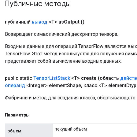
Публичные методы
публичный
вывод
<T>
as
Output
()
Возвращает символический дескриптор тензора.
Входные данные для операций TensorFlow являются вы
TensorFlow. Этот метод используется для получения сим
представляет собой вычисление входных данных.
public static
Tensor
List
Stack
<T>
create
(область
действ
операнд
<Integer> element
Shape
,
класс <T> element
Dtyp
Фабричный метод для создания класса, обертывающего 
Параметры
текущий объем
объем