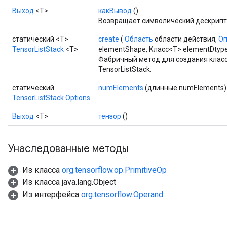
Выход
<Т>
какВывод
()
Возвращает символический дескрипт
статический <T>
create
(
Область
области действия,
Оп
TensorListStack
<T>
elementShape, Класс<T> elementDtyp
Фабричный метод для создания клас
TensorListStack.
статический
numElements
(длинные numElements)
TensorListStack.Options
Выход
<Т>
тензор
()
Унаследованные методы
Из класса
org.tensorflow.op.PrimitiveOp
Из класса java.lang.Object
Из интерфейса
org.tensorflow.Operand