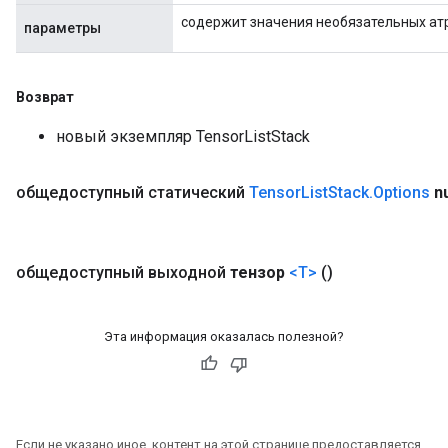
содержит значения необязательных ат
параметры
Возврат
новый экземпляр TensorListStack
общедоступный статический
Tensor
List
Stack
.
Options
n
общедоступный выходной
тензор
<T>
()
Эта информация оказалась полезной?
Если не указано иное, контент на этой странице предоставляется