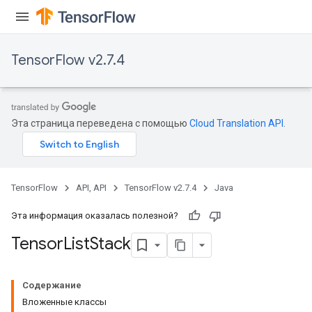
TensorFlow v2.7.4
Эта страница переведена с помощью
Cloud Translation API
.
TensorFlow
API, API
TensorFlow v2.7.4
Java
Эта информация оказалась полезной?
Tensor
List
Stack
Содержание
Вложенные классы