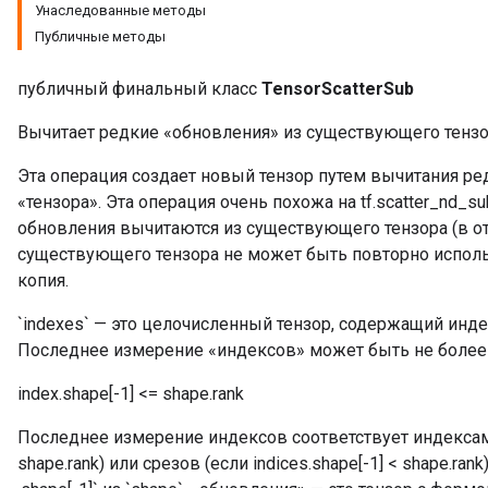
Унаследованные методы
Публичные методы
публичный финальный класс
TensorScatterSub
Вычитает редкие «обновления» из существующего тензор
Эта операция создает новый тензор путем вычитания ре
«тензора». Эта операция очень похожа на tf.scatter_nd_su
обновления вычитаются из существующего тензора (в от
существующего тензора не может быть повторно использ
копия.
`indexes` — это целочисленный тензор, содержащий инд
Последнее измерение «индексов» может быть не более
index.shape[-1] <= shape.rank
Последнее измерение индексов соответствует индексам э
shape.rank) или срезов (если indices.shape[-1] < shape.ra