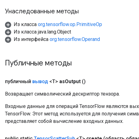
Унаследованные методы
Из класса
org.tensorflow.op.PrimitiveOp
Из класса java.lang.Object
Из интерфейса
org.tensorflow.Operand
Публичные методы
публичный
вывод
<T>
as
Output
()
Возвращает символический дескриптор тензора.
Входные данные для операций TensorFlow являются вы
TensorFlow. Этот метод используется для получения сим
представляет собой вычисление входных данных.
public static
Tensor
Scatter
Sub
<T>
create
(область обла