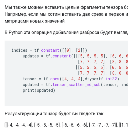
Мы также можем вставить целые фрагменты тензора бо
Например, если мы хотим вставить два среза в первое и
матрицами новых значений.
В Python эта операция добавления разброса будет выгляд
indices
=
tf
.
constant
(
[[
0
]
,
[
2
]]
)
updates
=
tf
.
constant
(
[[[
5
,
5
,
5
,
5
]
,
[
6
,
6
,
[
7
,
7
,
7
,
7
]
,
[
8
,
8
,
8
[[
5
,
5
,
5
,
5
]
,
[
6
,
6
,
6
[
7
,
7
,
7
,
7
]
,
[
8
,
8
,
8
tensor
=
tf
.
ones
(
[
4
,
4
,
4
]
,
dtype
=
tf
.
int32
)
updated
=
tf
.
tensor_scatter_nd_sub
(
tensor
,
in
print
(
updated
)
Результирующий тензор будет выглядеть так:
[[[-4, -4, -4, -4], [-5, -5, -5, -5], [-6, -6, -6, -6], [-7, -7 , -7, -7]], [[1, 1,