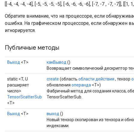
[[-4, -4, -4, -4], [-5, -5, -5, -5], [-6, -6, -6, -6], [-7, -7 , -7, -7]], [[1, 1,
Обратите внимание, что на процессоре, если обнаружив
ошибка. На графическом процессоре, если обнаружен в
игнорируется.
Публичные методы
Выход
<Т>
какВывод
()
Возвращает символический дескриптор тен
static <T, U
create
(область
области действия
, тензор
о
расширяет
обновления
операнда
<T>)
число>
Фабричный метод для создания класса, о
TensorScatterSub
TensorScatterSub.
<T>
Выход
<Т>
выход
()
Новый тензор скопирован из тензора и обн
индексами.