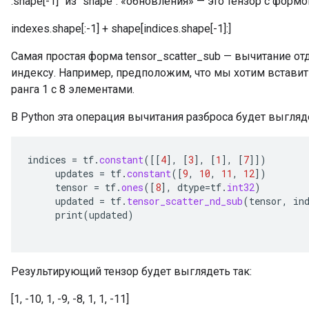
.shape[-1]` из `shape`. «обновления» — это тензор с формо
x
indexes.shape[:-1] + shape[indices.shape[-1]:]
Самая простая форма tensor_scatter_sub — вычитание от
индексу. Например, предположим, что мы хотим вставит
ранга 1 с 8 элементами.
В Python эта операция вычитания разброса будет выгляде
indices
=
tf
.
constant
(
[[
4
]
,
[
3
]
,
[
1
]
,
[
7
]]
)
updates
=
tf
.
constant
(
[
9
,
10
,
11
,
12
]
)
tensor
=
tf
.
ones
(
[
8
]
,
dtype
=
tf
.
int32
)
updated
=
tf
.
tensor_scatter_nd_sub
(
tensor
,
in
print
(
updated
)
Результирующий тензор будет выглядеть так:
[1, -10, 1, -9, -8, 1, 1, -11]