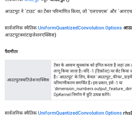
आउटपुट ने `टाउट` का टेंसर परिमाणित किया, जो `एलएचएस` और `आरएचएस
सार्वजनिक स्थैतिक
Uniform
Quantized
Convolution
.
Options
आउटप
आउटपुटक्वांटाइजेशनएक्सिस)
पैरामीटर
टेंसर के आयाम सूचकांक को इंगित करता है जहां उस
लागू किया जाता है। यदि -1 (डिफ़ॉल्ट) पर सेट किया 
है। `आउटपुट` के लिए, केवल `आउटपुट_फीचर_डाइमेंश
आउटपुटक्वांटिज़ेशनएक्सिस
परिमाणीकरण समर्थित है। इस प्रकार, इसे -1 या
`dimension_numbers.output_feature_dimens
OpKernel निर्माण में त्रुटि उत्पन्न करेंगे।
सार्वजनिक स्थैतिक
Uniform
Quantized
Convolution
.
Options
rhs