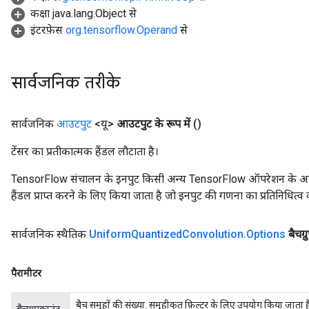
कक्षा java.lang.Object से
इंटरफ़ेस
org.tensorflow.Operand
से
सार्वजनिक तरीके
सार्वजनिक
आउटपुट
<यू>
आउटपुट के रूप में
()
टेंसर का प्रतीकात्मक हैंडल लौटाता है।
TensorFlow संचालन के इनपुट किसी अन्य TensorFlow ऑपरेशन के आउटप
हैंडल प्राप्त करने के लिए किया जाता है जो इनपुट की गणना का प्रतिनिधित्व 
सार्वजनिक स्थैतिक
Uniform
Quantized
Convolution
.
Options
बैचग्
पैरामीटर
बैच समूहों की संख्या. समूहीकृत फ़िल्टर के लिए उपयोग किया जात