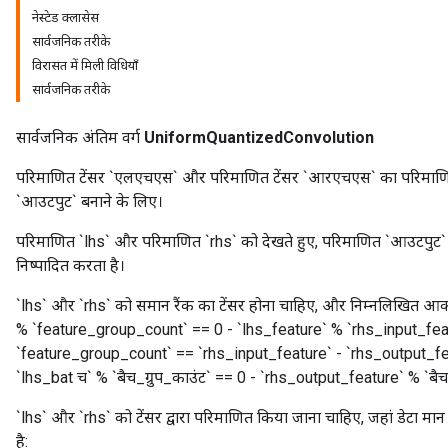
eters
नेस्टेड क्लासेस
ientDescentParameters
सार्वजनिक तरीके
विरासत में मिली विधियाँ
सार्वजनिक तरीके
सार्वजनिक अंतिम वर्ग
UniformQuantizedConvolution
परिमाणित टेंसर `एलएचएस` और परिमाणित टेंसर `आरएचएस` का परिमाणित
`आउटपुट` बनाने के लिए।
परिमाणित `lhs` और परिमाणित `rhs` को देखते हुए, परिमाणित `आउटपुट` 
निष्पादित करता है।
`lhs` और `rhs` को समान रैंक का टेंसर होना चाहिए, और निम्नलिखित आकार
% `feature_group_count` == 0 - `lhs_feature` % `rhs_input_feat
`feature_group_count` == `rhs_input_feature` - `rhs_output_f
`lhs_bat च` % `बैच_ग्रुप_काउंट` == 0 - `rhs_output_feature` % `बैच
`lhs` और `rhs` को टेंसर द्वारा परिमाणित किया जाना चाहिए, जहां डेटा म
है: