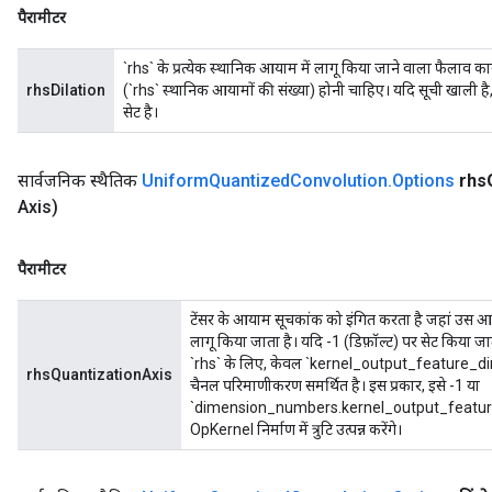
पैरामीटर
`rhs` के प्रत्येक स्थानिक आयाम में लागू किया जाने वाला फैलाव
rhsDilation
(`rhs` स्थानिक आयामों की संख्या) होनी चाहिए। यदि सूची खाली है
सेट है।
सार्वजनिक स्थैतिक
Uniform
Quantized
Convolution
.
Options
rhs
Axis)
पैरामीटर
टेंसर के आयाम सूचकांक को इंगित करता है जहां उस आ
लागू किया जाता है। यदि -1 (डिफ़ॉल्ट) पर सेट किया जा
`rhs` के लिए, केवल `kernel_output_feature_dime
rhsQuantizationAxis
चैनल परिमाणीकरण समर्थित है। इस प्रकार, इसे -1 या
`dimension_numbers.kernel_output_feature_d
OpKernel निर्माण में त्रुटि उत्पन्न करेंगे।