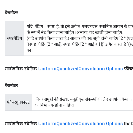
पैरामीटर
यदि `पैडिंग` ``स्पष्ट'' है, तो इसे प्रत्येक `एलएचएस` स्थानिक आयाम के प्र
के रूप में सेट किया जाना चाहिए। अन्यथा, यह खाली होना चाहिए.
स्पष्टपैडिंग
(यदि उपयोग किया जाता है,) आकार की एक सूची होनी चाहिए `2 * (एल
`(स्पष्ट_पैडिंग[2 * आई], स्पष्ट_पैडिंग[2 * आई + 1])` इंगित करता है `(
का।
सार्वजनिक स्थैतिक
Uniform
Quantized
Convolution
.
Options
फीचर
पैरामीटर
फ़ीचर समूहों की संख्या. समूहीकृत संकल्पों के लिए उपयोग किया
फीचरग्रुपकाउंट
का विभाजक होना चाहिए।
सार्वजनिक स्थैतिक
Uniform
Quantized
Convolution
.
Options
lhs
D