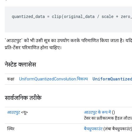
quantized_data
=
clip
(
original_data
/
scale
+
zero
`आउटपुट` को भी उसी सूत्र का उपयोग करके परिमाणित किया जाता है। यदि `
प्रति-टेंसर परिमाणित होना चाहिए।
नेस्टेड क्लासेस
Uniform
Quantize
कक्षा
UniformQuantizedConvolution.विकल्प
सार्वजनिक तरीके
आउटपुट
<यू>
आउटपुट के रूप में
()
टेंसर का प्रतीकात्मक हैंडल लौटात
स्थिर
बैचग्रुपकाउंट
(लंबा बैचग्रुपकाउंट