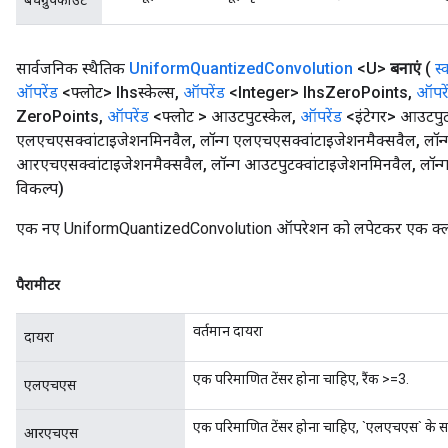
बैचग्रुपकाउंट
सार्वजनिक स्थैतिक
Uniform
Quantized
Convolution
<U>
बनाएं
(
स्
ऑपरेंड
<फ्लोट> lhsस्केल्स
,
ऑपरेंड
<Integer> lhs
Zero
Points
,
ऑपरे
Zero
Points
,
ऑपरेंड
<फ्लोट > आउटपुटस्केल
,
ऑपरेंड
<इंटेगर> आउटपुटज
एलएचएसक्वांटाइजेशनमिनवैल
,
लॉन्ग एलएचएसक्वांटाइजेशनमैक्सवैल
,
लॉन
आरएचएसक्वांटाइजेशनमैक्सवैल
,
लॉन्ग आउटपुटक्वांटाइजेशनमिनवैल
,
लॉन्
विकल्प)
एक नए UniformQuantizedConvolution ऑपरेशन को लपेटकर एक क्लास 
पैरामीटर
वर्तमान दायरा
दायरा
एक परिमाणित टेंसर होना चाहिए, रैंक >=3.
एलएचएस
एक परिमाणित टेंसर होना चाहिए, `एलएचएस` के सम
आरएचएस