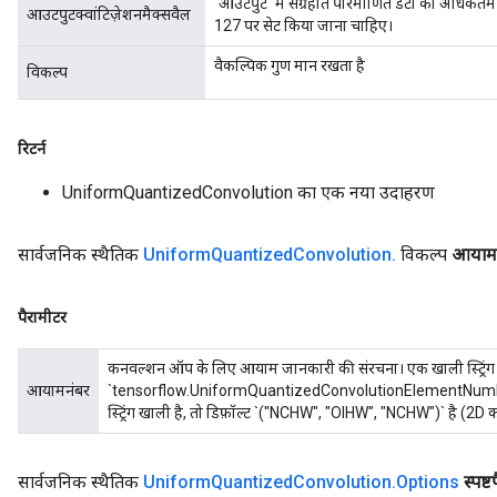
`आउटपुट` में संग्रहीत परिमाणित डेटा का अधिकतम म
आउटपुटक्वांटिज़ेशनमैक्सवैल
x
127 पर सेट किया जाना चाहिए।
वैकल्पिक गुण मान रखता है
विकल्प
रिटर्न
UniformQuantizedConvolution का एक नया उदाहरण
सार्वजनिक स्थैतिक
Uniform
Quantized
Convolution
.
विकल्प
आयाम स
पैरामीटर
कनवल्शन ऑप के लिए आयाम जानकारी की संरचना। एक खाली स्ट्रिंग (
आयामनंबर
`tensorflow.UniformQuantizedConvolutionElementNumbersAttr`
स्ट्रिंग खाली है, तो डिफ़ॉल्ट `("NCHW", "OIHW", "NCHW")` है (2D
सार्वजनिक स्थैतिक
Uniform
Quantized
Convolution
.
Options
स्पष्ट