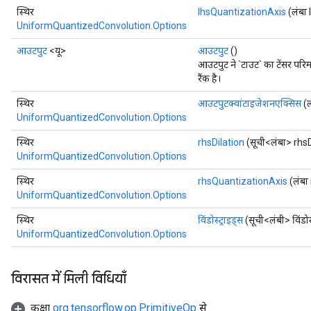
स्थिर
lhsQuantizationAxis
(लंबा
UniformQuantizedConvolution.Options
आउटपुट
<यू>
आउटपुट
()
आउटपुट ने `टाउट` का टेंसर 
रैंक है।
स्थिर
आउटपुटक्वांटाइजेशनएक्सिस
(ल
UniformQuantizedConvolution.Options
स्थिर
rhsDilation
(सूची<लंबा> rhsD
UniformQuantizedConvolution.Options
स्थिर
rhsQuantizationAxis
(लंबा
UniformQuantizedConvolution.Options
स्थिर
विंडोस्ट्राइड्स
(सूची<लंबी> विंडोस्
UniformQuantizedConvolution.Options
विरासत में मिली विधियाँ
कक्षा
org.tensorflow.op.PrimitiveOp
से