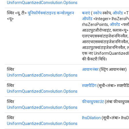
UniformQuantizedConvolution.Options
स्थिर <यू, टी>
यूनिफॉर्मक्वांटाइज्ड कन्वोल्यूशन
बनाएं
(
स्कोप
स्कोप,
ऑपरेंड
<T>
<यू>
ऑपरेंड
<Integer> lhsZeroP
rhsZeroPoints,
ऑपरेंड
<फ्लो
आउटपुटजीरोप्वाइंट, क्लास<यू> टाउ
एलएचएसक्वांटाइजेशनमिनवैल, ल
आरएचएसक्वांटाइजेशनमिनवैल, 
आउटपुटक्वांटाइजेशनमिनवैल, ल
एक नए UniformQuantizedCo
की फ़ैक्टरी विधि।
स्थिर
आयामनंबर
(स्ट्रिंग आयामनंबर)
UniformQuantizedConvolution.Options
स्थिर
स्पष्टपैडिंग
(सूची<लंबा> स्पष्टपैडि
UniformQuantizedConvolution.Options
स्थिर
फीचरग्रुपकाउंट
(लंबा फीचरग्रुपक
UniformQuantizedConvolution.Options
स्थिर
lhsDilation
(सूची<लंबा> lhsD
UniformQuantizedConvolution.Options