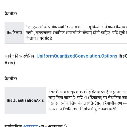
पैरामीटर
`एलएचएस` के प्रत्येक स्थानिक आयाम में लागू किया जाने वाला फैल
lhsफैलाव
सूची (`एलएचएस` स्थानिक आयामों की संख्या) होनी चाहिए। यदि सूची 
फैलाव 1 पर सेट है।
सार्वजनिक स्थैतिक
Uniform
Quantized
Convolution
.
Options
lhs
Q
Axis)
पैरामीटर
टेंसर के आयाम सूचकांक को इंगित करता है जहां उस आ
लागू किया जाता है। यदि -1 (डिफ़ॉल्ट) पर सेट किया जा
lhsQuantizationAxis
`एलएचएस` के लिए, केवल प्रति-टेंसर परिमाणीकरण समर्
अन्य मान OpKernel निर्माण में त्रुटि उत्पन्न करेंगे।
सार्वजनिक
आउटपुट
<यू>
आउटपुट
()