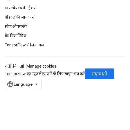
सॉफ़्टवेयर वर्शन ट्रैकर
प्रॉडक्ट की जानकारी
स्टैक ओवरफ़्लो
ब्रैंड दिशानिर्देश
TensorFlow से लिया गया
शर्तें
निजता
Manage cookies
सदस्य बनें
TensorFlow का न्यूज़लेटर पाने के लिए साइन अप करें