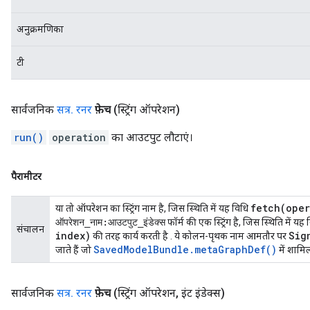
अनुक्रमणिका
टी
सार्वजनिक
सत्र
.
रनर
फ़ेच
(स्ट्रिंग ऑपरेशन)
run()
operation
का आउटपुट लौटाएं।
पैरामीटर
fetch(
oper
या तो ऑपरेशन का स्ट्रिंग नाम है, जिस स्थिति में यह विधि
ऑपरेशन_नाम:आउटपुट_इंडेक्स
फॉर्म की एक स्ट्रिंग है, जिस स्थिति में यह
संचालन
index)
Sig
की तरह कार्य करती है . ये कोलन-पृथक नाम आमतौर पर
Saved
Model
Bundle
.
meta
Graph
Def(
)
जाते हैं जो
में शामिल 
सार्वजनिक
सत्र
.
रनर
फ़ेच
(स्ट्रिंग ऑपरेशन
,
इंट इंडेक्स)