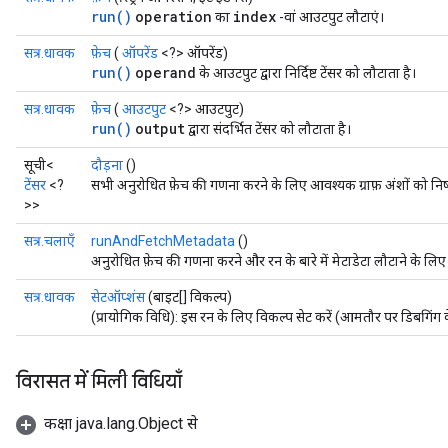
run()
operation
index
का
-वां आउटपुट लौटाएं।
सत्र.धावक
फ़ेच
(
ऑपरेंड
<?> ऑपरेंड)
run()
operand
के आउटपुट द्वारा निर्दिष्ट टेंसर को लौटाता है।
सत्र.धावक
फ़ेच
(
आउटपुट
<?> आउटपुट)
run()
output
द्वारा संदर्भित टेंसर को लौटाता है।
सूची<
दौड़ना
()
टेंसर
<?
सभी अनुरोधित फ़ेच की गणना करने के लिए आवश्यक ग्राफ़ अंशों को निष्
>>
सत्र.चलाएँ
runAndFetchMetadata
()
अनुरोधित फ़ेच की गणना करने और रन के बारे में मेटाडेटा लौटाने के लिए ग्र
सत्र.धावक
सेटऑप्शंस
(बाइट[] विकल्प)
(प्रायोगिक विधि): इस रन के लिए विकल्प सेट करें (आमतौर पर डिबगिंग 
विरासत में मिली विधियाँ
कक्षा java.lang.Object से