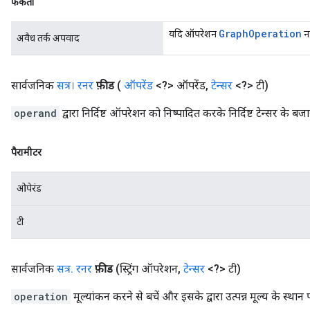
फेंकता
Graph
Operation
यदि ऑपरेशन
नह
अवैध तर्क अपवाद
सार्वजनिक
सत्र। रनर
फ़ीड
(
ऑपरेंड
<?> ऑपरेंड
,
टेन्सर
<?> टी)
operand
द्वारा निर्दिष्ट ऑपरेशन को निष्पादित करके निर्दिष्ट टेन्सर के ब
पैरामीटर
ओपेरंड
टी
सार्वजनिक
सत्र
.
रनर
फ़ीड
(स्ट्रिंग ऑपरेशन
,
टेन्सर
<?> टी)
operation
मूल्यांकन करने से बचें और इसके द्वारा उत्पन्न मूल्य के स्थान