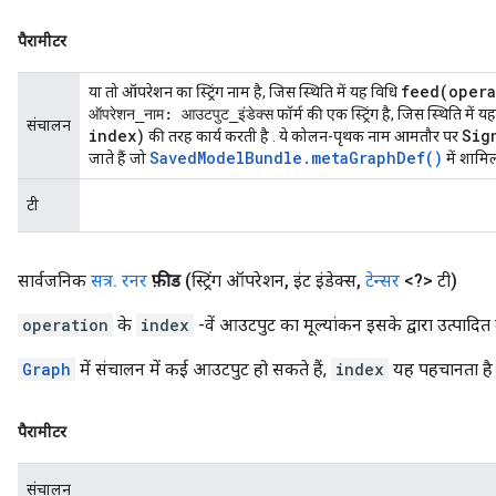
पैरामीटर
feed(
opera
या तो ऑपरेशन का स्ट्रिंग नाम है, जिस स्थिति में यह विधि
ऑपरेशन_नाम: आउटपुट_इंडेक्स
फॉर्म की एक स्ट्रिंग है, जिस स्थिति में 
संचालन
index)
Sig
की तरह कार्य करती है . ये कोलन-पृथक नाम आमतौर पर
Saved
Model
Bundle
.
meta
Graph
Def(
)
जाते हैं जो
में शामिल 
टी
सार्वजनिक
सत्र
.
रनर
फ़ीड
(स्ट्रिंग ऑपरेशन
,
इंट इंडेक्स
,
टेन्सर
<?> टी)
operation
के
index
-वें आउटपुट का मूल्यांकन इसके द्वारा उत्पादित
Graph
में संचालन में कई आउटपुट हो सकते हैं,
index
यह पहचानता है
पैरामीटर
संचालन