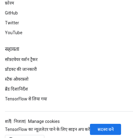
फ़ोरम
GitHub
leOp
Twitter
YouTube
सहायता
सॉफ़्टवेयर वर्शन ट्रैकर
प्रॉडक्ट की जानकारी
स्टैक ओवरफ़्लो
ब्रैंड दिशानिर्देश
TensorFlow से लिया गया
Flush
शर्तें
निजता
Manage cookies
सदस्य बनें
TensorFlow का न्यूज़लेटर पाने के लिए साइन अप करें
eHandleOp