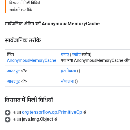
विरासत में मिली विधियाँ
सार्वजनिक तरीके
rs
सार्वजनिक अंतिम वर्ग
AnonymousMemoryCache
सार्वजनिक तरीके
स्थिर
बनाएं
(
स्कोप
स्कोप)
AnonymousMemoryCache
एक नया AnonymousMemoryCache ऑपरेशन ल
आउटपुट
<?>
हटानेवाला
()
आउटपुट
<?>
सँभालना
()
विरासत में मिली विधियाँ
कक्षा
org.tensorflow.op.PrimitiveOp
से
कक्षा java.lang.Object से