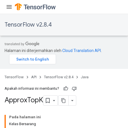
TensorFlow v2.8.4
Halaman ini diterjemahkan oleh
Cloud Translation API
.
TensorFlow
API
TensorFlow v2.8.4
Java
rs
Apakah informasi ini membantu?
Approx
Top
K
Pada halaman ini
Kelas Bersarang