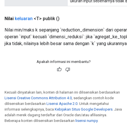
ukuran input sebenarnya tidak d
Nilai
keluaran
<T> publik
()
Nilai min/maks k sepanjang `reduction_dimension` dari opera
operan `input` kecuali `dimensi_reduksi`: jika `agregat_ke_top
jika tidak, nilainya lebih besar sama dengan `k` yang ukuranny
Apakah informasi ini membantu?
Kecuali dinyatakan lain, konten di halaman ini dilisensikan berdasarkan
Lisensi Creative Commons Attribution 4.0
, sedangkan contoh kode
dilisensikan berdasarkan
Lisensi Apache 2.0
. Untuk mengetahui
informasi selengkapnya, baca
Kebijakan Situs Google Developers
. Java
adalah merek dagang terdaftar dari Oracle dan/atau afiliasinya.
Beberapa konten dilisensikan berdasarkan
lisensi numpy
.