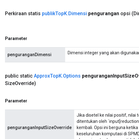
Perkiraan
statis
publik
Top
K
.
Dimensi
pengurangan
opsi
(D
Parameter
Dimensi integer yang akan digunaka
penguranganDimensi
public static
Approx
Top
K
.
Options
pengurangan
Input
Size
O
Size
Override)
Parameter
Jika disetel ke nilai positif, n
ditentukan oleh `input[reducti
penguranganInputSizeOverride
kembali. Opsi ini berguna ketika
keseluruhan komputasi di SPMD 