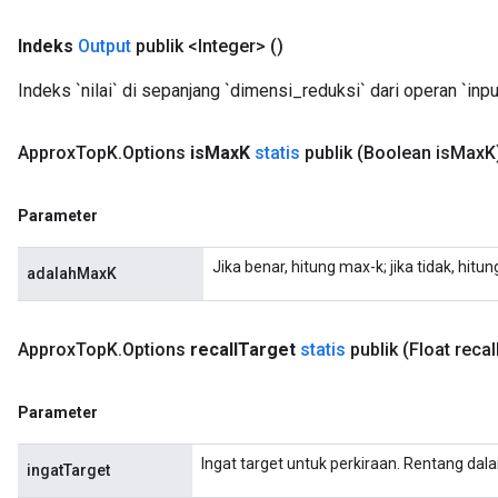
Indeks
Output
publik <Integer>
()
Indeks `nilai` di sepanjang `dimensi_reduksi` dari operan `inpu
Approx
Top
K
.
Options
is
Max
K
statis
publik
(Boolean is
Max
K
Parameter
Jika benar, hitung max-k; jika tidak, hitun
adalahMaxK
Approx
Top
K
.
Options
recall
Target
statis
publik
(Float recal
Parameter
Ingat target untuk perkiraan. Rentang dala
ingatTarget