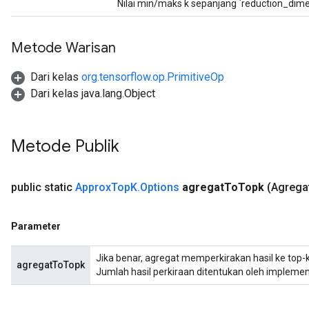
Nilai min/maks k sepanjang `reduction_dimen
Metode Warisan
Dari kelas
org.tensorflow.op.PrimitiveOp
Dari kelas java.lang.Object
t
Metode Publik
public static
Approx
Top
K
.
Options
agregat
To
Topk
(Agrega
source
Parameter
leOp
Jika benar, agregat memperkirakan hasil ke top-k
agregatToTopk
Jumlah hasil perkiraan ditentukan oleh implementa