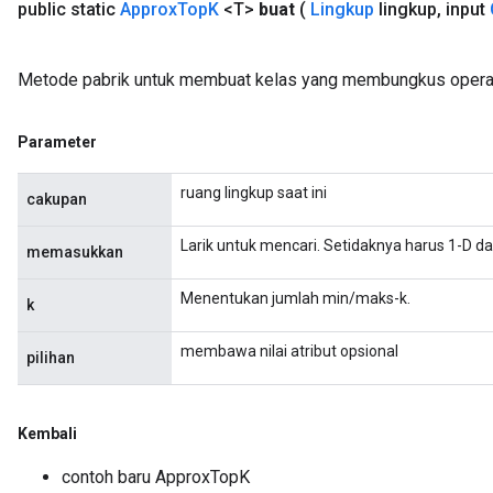
public static
Approx
Top
K
<T>
buat
(
Lingkup
lingkup
,
input
Metode pabrik untuk membuat kelas yang membungkus opera
Parameter
ruang lingkup saat ini
cakupan
Flush
Larik untuk mencari. Setidaknya harus 1-D 
memasukkan
Menentukan jumlah min/maks-k.
k
eHandleOp
membawa nilai atribut opsional
pilihan
ureSplit
Kembali
contoh baru ApproxTopK