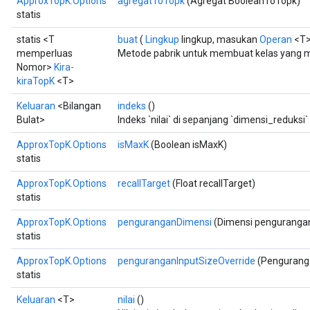
ApproxTopK.Options
agregatToTopk
(Agregat BooleanToTopk)
statis
statis <T
buat
(
Lingkup
lingkup, masukan
Operan
<T>
memperluas
Metode pabrik untuk membuat kelas yang 
Nomor>
Kira-
kiraTopK
<T>
Keluaran
<Bilangan
indeks
()
Bulat>
Indeks `nilai` di sepanjang `dimensi_reduksi` 
ApproxTopK.Options
isMaxK
(Boolean isMaxK)
statis
ApproxTopK.Options
recallTarget
(Float recallTarget)
statis
ApproxTopK.Options
penguranganDimensi
(Dimensi penguranga
statis
ApproxTopK.Options
penguranganInputSizeOverride
(Penguranga
statis
Keluaran
<T>
nilai
()