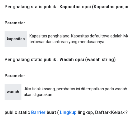
Penghalang statis publik
.
Kapasitas
opsi
(Kapasitas panja
ureSplit
Parameter
Kapasitas penghalang. Kapasitas defaultnya adalah 
kapasitas
terbesar dari antrean yang mendasarinya.
Penghalang
statis publik
.
Wadah
opsi
(wadah string)
Parameter
Jika tidak kosong, pembatas ini ditempatkan pada wadah y
wadah
akan digunakan.
public static
Barrier
buat
(
Lingkup
lingkup
,
Daftar<Kelas<?