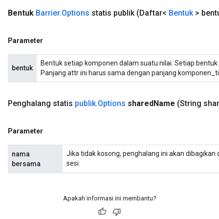
Bentuk
Barrier
.
Options
statis publik
(Daftar<
Bentuk
> bent
Parameter
Bentuk setiap komponen dalam suatu nilai. Setiap bentuk 
bentuk
Panjang attr ini harus sama dengan panjang komponen_ti
Penghalang statis
publik
.
Options
shared
Name
(String sha
Parameter
Jika tidak kosong, penghalang ini akan dibagika
nama
sesi.
bersama
Apakah informasi ini membantu?