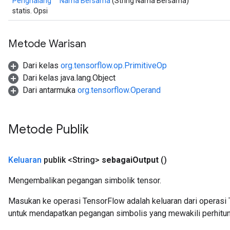
Penghalang
Nama Bersama
(String Nama Bersama)
leOp
statis. Opsi
Metode Warisan
Dari kelas
org.tensorflow.op.PrimitiveOp
Dari kelas java.lang.Object
Dari antarmuka
org.tensorflow.Operand
Metode Publik
Keluaran
publik <String>
sebagai
Output
()
Flush
Mengembalikan pegangan simbolik tensor.
Masukan ke operasi TensorFlow adalah keluaran dari operasi 
eHandleOp
untuk mendapatkan pegangan simbolis yang mewakili perhitun