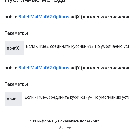
t
public
Batch
Mat
Mul
V2
.
Options
adj
X
(логическое значение
Параметры
Если «True», соединить кусочки «x». По умолчанию у
прилX
source
public
Batch
Mat
Mul
V2
.
Options
adj
Y
(логическое значение
leOp
Параметры
Если «True», соединить кусочки «y». По умолчанию ус
прил.
Эта информация оказалась полезной?