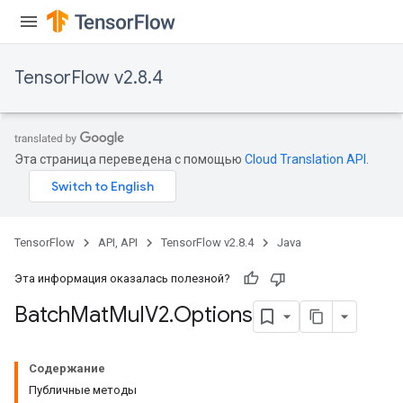
TensorFlow v2.8.4
Эта страница переведена с помощью
Cloud Translation API
.
TensorFlow
API, API
TensorFlow v2.8.4
Java
Эта информация оказалась полезной?
Batch
Mat
Mul
V2
.
Options
Содержание
Публичные методы