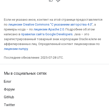
Если не указано иное, контент на этой странице предоставляется
по
лицензии Creative Commons "С указанием авторства 4.0"
, а
примеры кода – по
лицензии Apache 2.0
. Подробнее об этом
Flush
написано в
правилах сайта Google Developers
. Java – это
зарегистрированный товарный знак корпорации Oracle и/или ее
аффилированных лиц. Определенный контент лицензирован по
eHandleOp
лицензии numpy
.
Последнее обновление: 2025-07-28 UTC.
ureSplit
Мы в социальных сетях
Блог
Форум
GitHub
Twitter