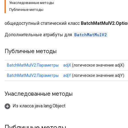
Унаследованные методы
Публичные методы
общедоступный статический класс
BatchMatMulV2.Optio
Дополнительные атрибуты для
BatchMatMulV2
Публичные методы
BatchMatMulV2.Параметры
adjX
(логическое значение adjX)
BatchMatMulV2.Параметры
adjY
(логическое значение adjY)
Унаследованные методы
Из класса java.lang.Object
Публичные методы