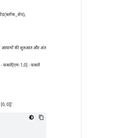
रोड(ब्लॉक_शेप),
 एम]` आयामों की शुरुआत और अंत
 - फसलें[एम-1,0] - फसलें
[0, 0]]`: