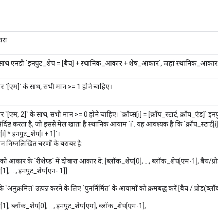
यरा
ाथ एनडी `इनपुट_शेप = [बैच] + स्थानिक_आकार + शेष_आकार`, जहां स्थानिक_आकार म
 `[एम]` के साथ, सभी मान >= 1 होने चाहिए।
`[एम, 2]` के साथ, सभी मान >= 0 होने चाहिए। `क्रॉप्स[i] = [क्रॉप_स्टार्ट, क्रॉप_एंड]` इन
निर्दिष्ट करता है, जो इससे मेल खाता है स्थानिक आयाम `i`. यह आवश्यक है कि `क्रॉप_स्टार्ट[i
i] * इनपुट_शेप[i + 1]`।
 निम्नलिखित चरणों के बराबर है:
 को आकार के `रीशेप्ड` में दोबारा आकार दें: [ब्लॉक_शेप[0], ..., ब्लॉक_शेप[एम-1], बैच/प्
1], ..., इनपुट_शेप[एन- 1]]
`अनुक्रमित` उत्पन्न करने के लिए `पुनर्निर्मित` के आयामों को क्रमबद्ध करें [बैच / प्रोड(ब्
[1], ब्लॉक_शेप[0], ..., इनपुट_शेप[एम], ब्लॉक_शेप[एम-1],