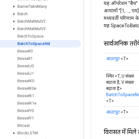
यह ऑपरेशन "बैच" आ
Barrier
Take
Many
आयामों "[1, ..., एम
Batch
मध्यवर्ती परिणाम क
Batch
Mat
Mul
V2
यह SpaceToBatch क
Batch
Mat
Mul
V3
Batch
To
Space
सार्वजनिक तरी
Batch
To
Space
Nd
Bessel
I0
आउटपुट
<T>
Bessel
I1
Bessel
J0
Bessel
J1
स्थिर <T, U संख्या
Bessel
K0
बढ़ाता है, V संख्या
बढ़ाता है>
Bessel
K0e
BatchToSpaceN
Bessel
K1
<T>
Bessel
K1e
Bessel
Y0
आउटपुट
<T>
Bessel
Y1
Bitcast
विरासत में मिले
Block
LSTM