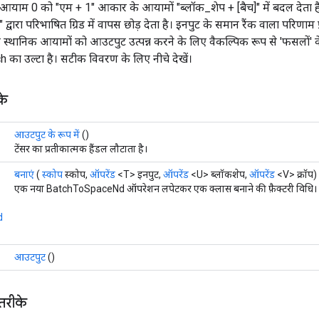
याम 0 को "एम + 1" आकार के आयामों "ब्लॉक_शेप + [बैच]" में बदल देता है,
]" द्वारा परिभाषित ग्रिड में वापस छोड़ देता है। इनपुट के समान रैंक वाला परिणाम
े स्थानिक आयामों को आउटपुट उत्पन्न करने के लिए वैकल्पिक रूप से 'फसलों' 
ा उल्टा है। सटीक विवरण के लिए नीचे देखें।
के
आउटपुट के रूप में
()
टेंसर का प्रतीकात्मक हैंडल लौटाता है।
बनाएं
(
स्कोप
स्कोप,
ऑपरेंड
<T> इनपुट,
ऑपरेंड
<U> ब्लॉकशेप,
ऑपरेंड
<V> क्रॉप)
एक नया BatchToSpaceNd ऑपरेशन लपेटकर एक क्लास बनाने की फ़ैक्टरी विधि।
d
आउटपुट
()
 तरीके