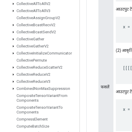
Collective
All
To
All
V2
आउटपुट टे
Collective
All
To
All
V3
Collective
Assign
Group
V2
Collective
Bcast
Recv
V2
x
=
Collective
Bcast
Send
V2
Collective
Gather
Collective
Gather
V2
(2) आकृति 
Collective
Initialize
Communicator
Collective
Permute
[[[
Collective
Reduce
Scatter
V2
Collective
Reduce
V2
Collective
Reduce
V3
फसलें
Combined
Non
Max
Suppression
आउटपुट टे
Composite
Tensor
Variant
From
Components
Composite
Tensor
Variant
To
x
=
Components
Compress
Element
Compute
Batch
Size