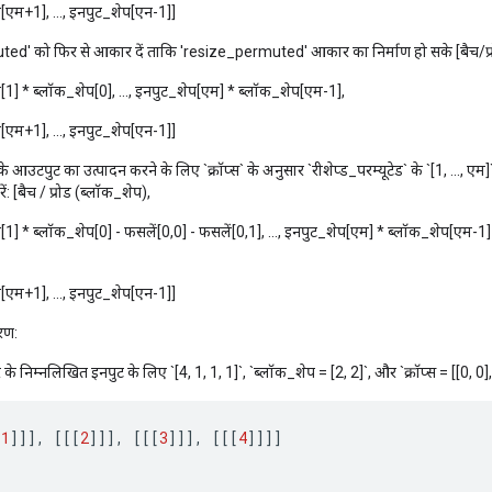
[एम+1], ..., इनपुट_शेप[एन-1]]
ted' को फिर से आकार दें ताकि 'resize_permuted' आकार का निर्माण हो सके [बैच/प्
[1] * ब्लॉक_शेप[0], ..., इनपुट_शेप[एम] * ब्लॉक_शेप[एम-1],
[एम+1], ..., इनपुट_शेप[एन-1]]
 आउटपुट का उत्पादन करने के लिए `क्रॉप्स` के अनुसार `रीशेप्ड_परम्यूटेड` के `[1, ...,
ें: [बैच / प्रोड (ब्लॉक_शेप),
[1] * ब्लॉक_शेप[0] - फसलें[0,0] - फसलें[0,1], ..., इनपुट_शेप[एम] * ब्लॉक_शेप[एम-1]
[एम+1], ..., इनपुट_शेप[एन-1]]
रण:
े निम्नलिखित इनपुट के लिए `[4, 1, 1, 1]`, `ब्लॉक_शेप = [2, 2]`, और `क्रॉप्स = [[0, 0], 
[
1
]]]
,
[[[
2
]]]
,
[[[
3
]]]
,
[[[
4
]]]]