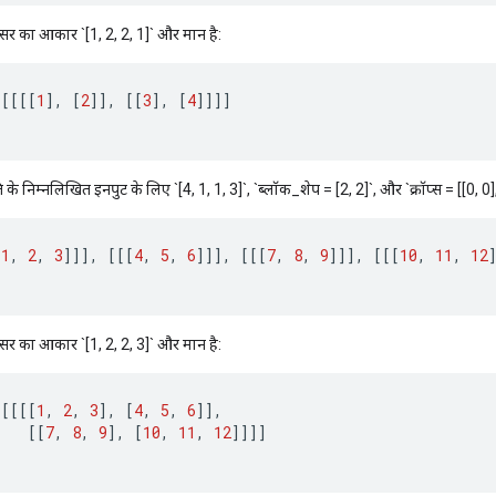
ंसर का आकार `[1, 2, 2, 1]` और मान है:
[[[[
1
]
,
[
2
]]
,
[[
3
]
,
[
4
]]]]
के निम्नलिखित इनपुट के लिए `[4, 1, 1, 3]`, `ब्लॉक_शेप = [2, 2]`, और `क्रॉप्स = [[0, 0], 
[
1
,
2
,
3
]]]
,
[[[
4
,
5
,
6
]]]
,
[[[
7
,
8
,
9
]]]
,
[[[
10
,
11
,
12
ंसर का आकार `[1, 2, 2, 3]` और मान है:
[[[[
1
,
2
,
3
]
,
[
4
,
5
,
6
]]
,
[[
7
,
8
,
9
]
,
[
10
,
11
,
12
]]]]