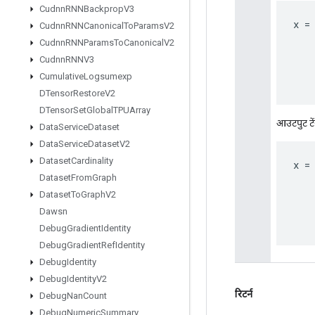
Cudnn
RNNBackprop
V3
x
=
Cudnn
RNNCanonical
To
Params
V2
Cudnn
RNNParams
To
Canonical
V2
Cudnn
RNNV3
Cumulative
Logsumexp
DTensor
Restore
V2
DTensor
Set
Global
TPUArray
आउटपुट टे
Data
Service
Dataset
Data
Service
Dataset
V2
Dataset
Cardinality
x
=
Dataset
From
Graph
Dataset
To
Graph
V2
Dawsn
Debug
Gradient
Identity
Debug
Gradient
Ref
Identity
Debug
Identity
Debug
Identity
V2
रिटर्न
Debug
Nan
Count
Debug
Numeric
Summary