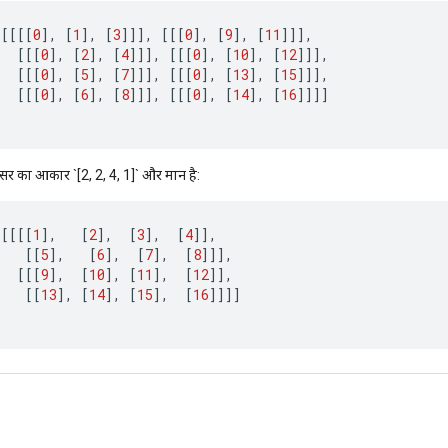
[[[[
0
]
,
[
1
]
,
[
3
]]]
,
[[[
0
]
,
[
9
]
,
[
11
]]]
,
[[[
0
]
,
[
2
]
,
[
4
]]]
,
[[[
0
]
,
[
10
]
,
[
12
]]]
,
[[[
0
]
,
[
5
]
,
[
7
]]]
,
[[[
0
]
,
[
13
]
,
[
15
]]]
,
[[[
0
]
,
[
6
]
,
[
8
]]]
,
[[[
0
]
,
[
14
]
,
[
16
]]]]
ंसर का आकार `[2, 2, 4, 1]` और मान है:
[[[[
1
]
,
[
2
]
,
[
3
]
,
[
4
]]
,
[[
5
]
,
[
6
]
,
[
7
]
,
[
8
]]]
,
[[[
9
]
,
[
10
]
,
[
11
]
,
[
12
]]
,
[[
13
]
,
[
14
]
,
[
15
]
,
[
16
]]]]