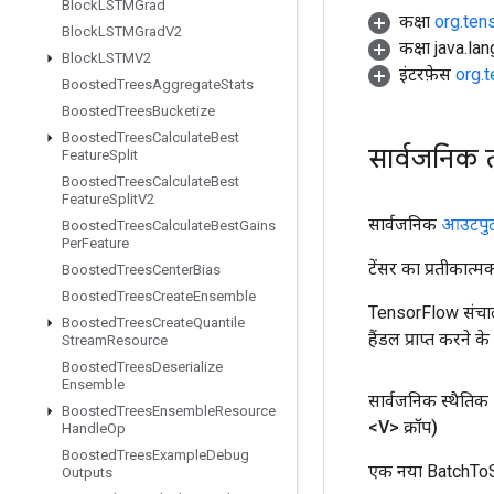
Block
LSTMGrad
कक्षा
org.ten
Block
LSTMGrad
V2
कक्षा java.la
Block
LSTMV2
इंटरफ़ेस
org.
Boosted
Trees
Aggregate
Stats
Boosted
Trees
Bucketize
Boosted
Trees
Calculate
Best
सार्वजनिक 
Feature
Split
Boosted
Trees
Calculate
Best
Feature
Split
V2
सार्वजनिक
आउटपु
Boosted
Trees
Calculate
Best
Gains
Per
Feature
टेंसर का प्रतीकात्म
Boosted
Trees
Center
Bias
Boosted
Trees
Create
Ensemble
TensorFlow संचाल
Boosted
Trees
Create
Quantile
हैंडल प्राप्त करने 
Stream
Resource
Boosted
Trees
Deserialize
Ensemble
सार्वजनिक स्थैतिक
Boosted
Trees
Ensemble
Resource
<V> क्रॉप)
Handle
Op
Boosted
Trees
Example
Debug
एक नया BatchToS
Outputs