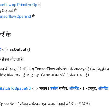
sorflow.op.PrimitiveOp
से
ng.Object से
tensorflow.Operand
से
तरीके
ट
<T>
as
Output
()
क हैंडल लौटाता है।
न के इनपुट किसी अन्य TensorFlow ऑपरेशन के आउटपुट हैं। इस पद्धति क
के लिए किया जाता है जो इनपुट की गणना का प्रतिनिधित्व करता है।
Batch
To
Space
Nd
<T>
बनाएं
(
स्कोप
स्कोप
,
ऑपरेंड
<T> इनपुट
,
ऑपरेंड
paceNd ऑपरेशन लपेटकर एक क्लास बनाने की फ़ैक्टरी विधि।