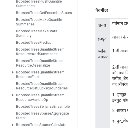
Boosted
Trees
Flush
Quantile
Summaries
पैरामीटर
Boosted
Trees
Get
Ensemble
States
Boosted
Trees
Make
Quantile
वर्तमान दा
Summaries
दायरा
Boosted
Trees
Make
Stats
Summary
आकार के स
इनपुट
Boosted
Trees
Predict
Boosted
Trees
Quantile
Stream
1-डी आकार
ब्लॉक
Resource
Add
Summaries
आकार
Boosted
Trees
Quantile
Stream
Resource
Deserialize
2-डी आकार 
Boosted
Trees
Quantile
Stream
की मात्रा 
Resource
Flush
ब्लॉक_शेप[
Boosted
Trees
Quantile
Stream
यह ऑपरेशन
Resource
Get
Bucket
Boundaries
1. `इनपुट`
Boosted
Trees
Quantile
Stream
Resource
Handle
Op
इनपुट_शेप[
Boosted
Trees
Serialize
Ensemble
2. आकार के 
Boosted
Trees
Sparse
Aggregate
Stats
इनपुट_शेप
Boosted
Trees
Sparse
Calculate