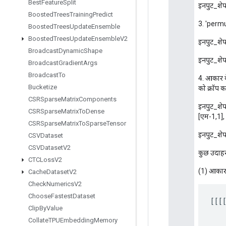
Best
Feature
Split
इनपुट_शेप
Boosted
Trees
Training
Predict
3. 'permu
Boosted
Trees
Update
Ensemble
Boosted
Trees
Update
Ensemble
V2
इनपुट_शेप
Broadcast
Dynamic
Shape
इनपुट_शेप
Broadcast
Gradient
Args
Broadcast
To
4. आकार के
Bucketize
को क्रॉप कर
CSRSparse
Matrix
Components
इनपुट_शेप
CSRSparse
Matrix
To
Dense
[एम-1,1],
CSRSparse
Matrix
To
Sparse
Tensor
इनपुट_शेप
CSVDataset
CSVDataset
V2
कुछ उदाह
CTCLoss
V2
(1) आकार क
Cache
Dataset
V2
Check
Numerics
V2
Choose
Fastest
Dataset
[[[
Clip
By
Value
Collate
TPUEmbedding
Memory