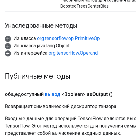
Фабричный метод для создания кла
BoostedTreesCenterBias.
eHandleOp
Унаследованные методы
Из класса
org.tensorflow.op.PrimitiveOp
ureSplit
Из класса java.lang.Object
Из интерфейса
org.tensorflow.Operand
Публичные методы
общедоступный
вывод
<Boolean>
as
Output
()
Возвращает символический дескриптор тензора.
Входные данные для операций TensorFlow являются вы
TensorFlow. Этот метод используется для получения сим
представляет собой вычисление входных данных.