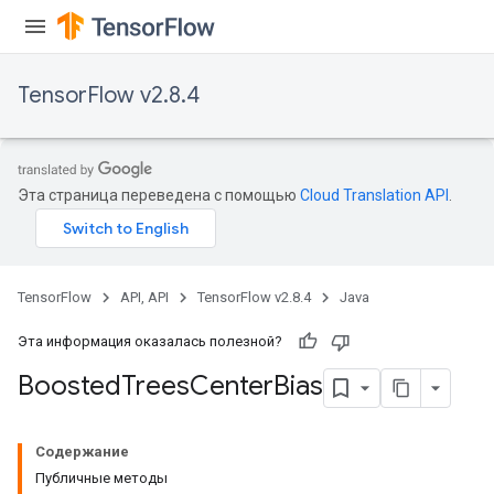
TensorFlow v2.8.4
Эта страница переведена с помощью
Cloud Translation API
.
TensorFlow
API, API
TensorFlow v2.8.4
Java
Эта информация оказалась полезной?
Boosted
Trees
Center
Bias
t
Содержание
Публичные методы