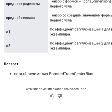
Тензор с формой = [logits_dimension
средние градиенты
первого узла.
Тензор со средним значением формы =
средний гессиан
первого узла.
Коэффициент регуляризации l1 для в
л1
экземпляра.
Коэффициент регуляризации l2 для в
л2
экземпляра.
Возврат
новый экземпляр BoostedTreesCenterBias
Эта информация оказалась полезной?