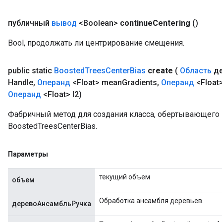
публичный
вывод
<Boolean>
continue
Centering
()
Bool, продолжать ли центрирование смещения.
public static
Boosted
Trees
Center
Bias
create
(
Область
де
Handle
,
Операнд
<Float> mean
Gradients
,
Операнд
<Float
Операнд
<Float> l2)
Фабричный метод для создания класса, обертывающег
BoostedTreesCenterBias.
Параметры
текущий объем
объем
Обработка ансамбля деревьев.
деревоАнсамбльРучка