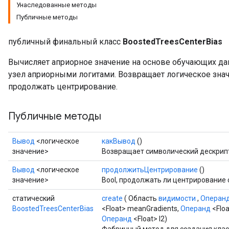
Унаследованные методы
Публичные методы
source
публичный финальный класс
BoostedTreesCenterBias
leOp
Вычисляет априорное значение на основе обучающих да
узел априорными логитами. Возвращает логическое зна
продолжать центрирование.
Публичные методы
Вывод
<логическое
какВывод
()
значение>
Возвращает символический дескрипт
Вывод
<логическое
продолжитьЦентрирование
()
значение>
Bool, продолжать ли центрирование
статический
create
( Область
видимости
,
Операн
BoostedTreesCenterBias
<Float> meanGradients,
Операнд
<Flo
Flush
Операнд
<Float> l2)