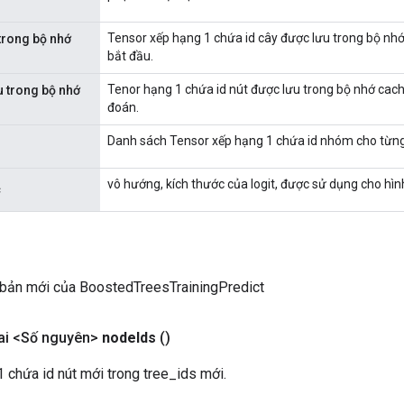
Tensor xếp hạng 1 chứa id cây được lưu trong bộ nh
trong bộ nhớ
bắt đầu.
Tenor hạng 1 chứa id nút được lưu trong bộ nhớ cach
 trong bộ nhớ
đoán.
Danh sách Tensor xếp hạng 1 chứa id nhóm cho từng
vô hướng, kích thước của logit, được sử dụng cho hìn
c
 bản mới của BoostedTreesTrainingPredict
ai <Số nguyên>
node
Ids
()
 chứa id nút mới trong tree_ids mới.