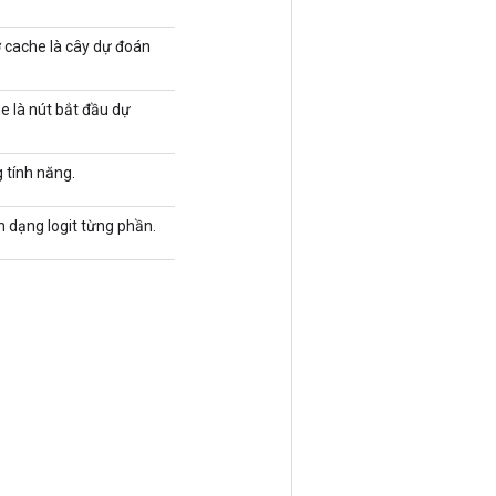
ớ cache là cây dự đoán
e là nút bắt đầu dự
 tính năng.
h dạng logit từng phần.