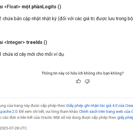
i <Float>
một phần
Logits
()
 chứa bản cập nhật nhật ký (đối với các giá trị được lưu trong b
i <Integer>
tree
Ids
()
 chứa id cây mới cho mỗi ví dụ.
Thông tin này có hữu ích không cho bạn không?
 dung của trang này được cấp phép theo
Giấy phép ghi nhận tác giả 4.0 của Cr
Apache 2.0
. Để xem chi tiết, vui lòng tham khảo
Chính sách trên trang web của
 các đơn vị liên kết của Oracle. Một số nội dung được cấp phép theo
giấy phé
 2025-07-28 UTC.