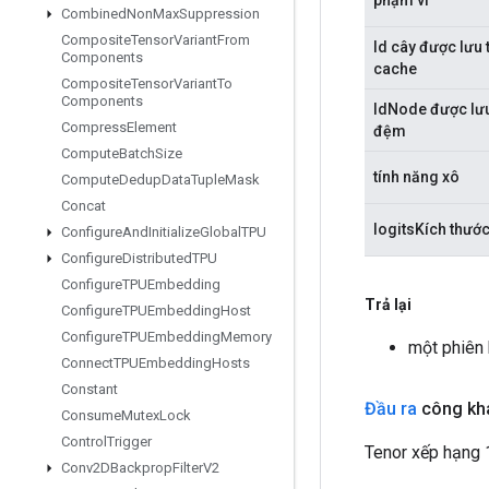
Combined
Non
Max
Suppression
Composite
Tensor
Variant
From
Id cây được lưu 
Components
cache
Composite
Tensor
Variant
To
Components
IdNode được lưu
Compress
Element
đệm
Compute
Batch
Size
tính năng xô
Compute
Dedup
Data
Tuple
Mask
Concat
logitsKích thướ
Configure
And
Initialize
Global
TPU
Configure
Distributed
TPU
Configure
TPUEmbedding
Trả lại
Configure
TPUEmbedding
Host
Configure
TPUEmbedding
Memory
một phiên
Connect
TPUEmbedding
Hosts
Constant
Đầu ra
công kh
Consume
Mutex
Lock
Control
Trigger
Tenor xếp hạng 1
Conv2DBackprop
Filter
V2