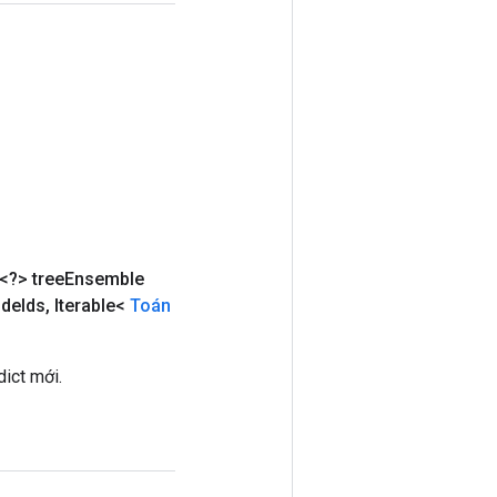
<?> tree
Ensemble
de
Ids
,
Iterable<
Toán
ict mới.