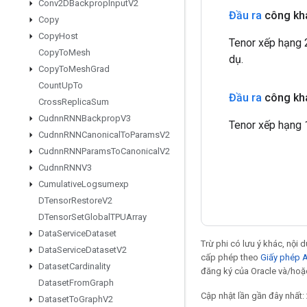
Conv2DBackprop
Input
V2
Đầu ra
công kha
Copy
Copy
Host
Tenor xếp hạng 2
Copy
To
Mesh
dụ.
Copy
To
Mesh
Grad
Count
Up
To
Đầu ra
công kha
Cross
Replica
Sum
Cudnn
RNNBackprop
V3
Tenor xếp hạng 1
Cudnn
RNNCanonical
To
Params
V2
Cudnn
RNNParams
To
Canonical
V2
Cudnn
RNNV3
Cumulative
Logsumexp
DTensor
Restore
V2
DTensor
Set
Global
TPUArray
Data
Service
Dataset
Trừ phi có lưu ý khác, nội
Data
Service
Dataset
V2
cấp phép theo
Giấy phép 
Dataset
Cardinality
đăng ký của Oracle và/hoặc
Dataset
From
Graph
Cập nhật lần gần đây nhất:
Dataset
To
Graph
V2