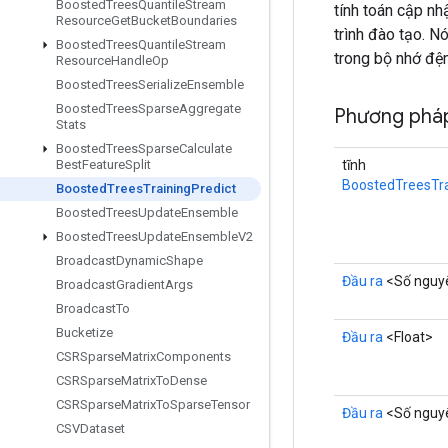
Boosted
Trees
Quantile
Stream
tính toán cập nh
Resource
Get
Bucket
Boundaries
trình đào tạo. N
Boosted
Trees
Quantile
Stream
trong bộ nhớ đệ
Resource
Handle
Op
Boosted
Trees
Serialize
Ensemble
Boosted
Trees
Sparse
Aggregate
Phương pháp
Stats
Boosted
Trees
Sparse
Calculate
tĩnh
Best
Feature
Split
BoostedTreesTra
Boosted
Trees
Training
Predict
Boosted
Trees
Update
Ensemble
Boosted
Trees
Update
Ensemble
V2
Broadcast
Dynamic
Shape
Đầu ra
<Số nguy
Broadcast
Gradient
Args
Broadcast
To
Bucketize
Đầu ra
<Float>
CSRSparse
Matrix
Components
CSRSparse
Matrix
To
Dense
CSRSparse
Matrix
To
Sparse
Tensor
Đầu ra
<Số nguy
CSVDataset