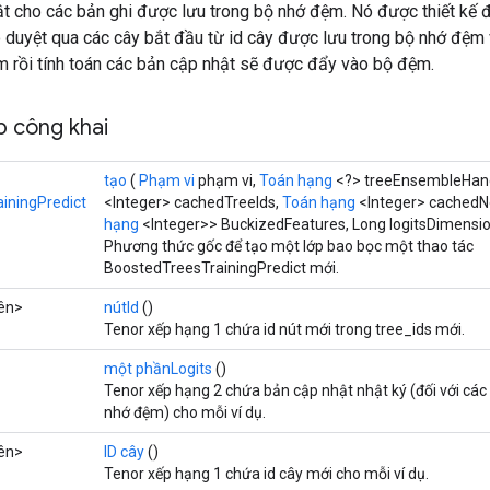
ật cho các bản ghi được lưu trong bộ nhớ đệm. Nó được thiết kế 
ó duyệt qua các cây bắt đầu từ id cây được lưu trong bộ nhớ đệm 
m rồi tính toán các bản cập nhật sẽ được đẩy vào bộ đệm.
 công khai
tạo
(
Phạm vi
phạm vi,
Toán hạng
<?> treeEnsembleHan
iningPredict
<Integer> cachedTreeIds,
Toán hạng
<Integer> cachedNo
hạng
<Integer>> BuckizedFeatures, Long logitsDimensi
Phương thức gốc để tạo một lớp bao bọc một thao tác
BoostedTreesTrainingPredict mới.
ên>
nútId
()
Tenor xếp hạng 1 chứa id nút mới trong tree_ids mới.
một phầnLogits
()
Tenor xếp hạng 2 chứa bản cập nhật nhật ký (đối với các 
nhớ đệm) cho mỗi ví dụ.
ên>
ID cây
()
Tenor xếp hạng 1 chứa id cây mới cho mỗi ví dụ.