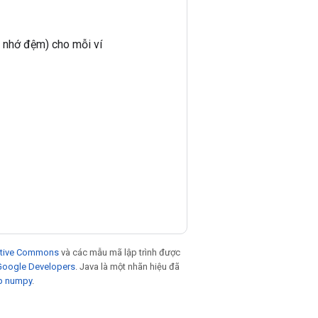
ộ nhớ đệm) cho mỗi ví
eative Commons
và các mẫu mã lập trình được
 Google Developers
. Java là một nhãn hiệu đã
p numpy
.