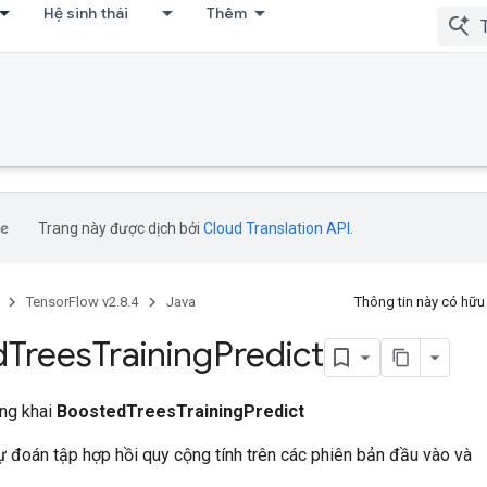
Hệ sinh thái
Thêm
Trang này được dịch bởi
Cloud Translation API
.
TensorFlow v2.8.4
Java
Thông tin này có hữ
d
Trees
Training
Predict
ông khai
BoostedTreesTrainingPredict
 đoán tập hợp hồi quy cộng tính trên các phiên bản đầu vào và