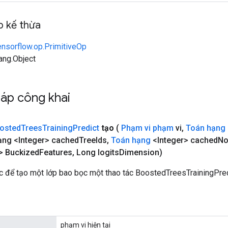
 kế thừa
ensorflow.op.PrimitiveOp
lang.Object
áp công khai
osted
Trees
Training
Predict
tạo
(
Phạm vi phạm
vi
,
Toán hạng
ng <Integer> cached
Tree
Ids
,
Toán hạng
<Integer> cached
No
> Buckized
Features
,
Long logits
Dimension)
 để tạo một lớp bao bọc một thao tác BoostedTreesTrainingPred
phạm vi hiện tại