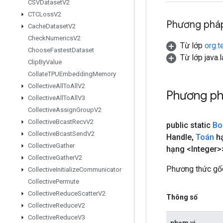
CSVDataset
V2
CTCLoss
V2
Phương pháp
Cache
Dataset
V2
Check
Numerics
V2
Từ lớp
org.t
Choose
Fastest
Dataset
Từ lớp java.
Clip
By
Value
Collate
TPUEmbedding
Memory
Collective
All
To
All
V2
Phương ph
Collective
All
To
All
V3
Collective
Assign
Group
V2
Collective
Bcast
Recv
V2
public static
Bo
Collective
Bcast
Send
V2
Handle
,
Toán
hạ
Collective
Gather
hạng <Integer>
Collective
Gather
V2
Phương thức gốc
Collective
Initialize
Communicator
Collective
Permute
Collective
Reduce
Scatter
V2
Thông số
Collective
Reduce
V2
Collective
Reduce
V3
phạm vi