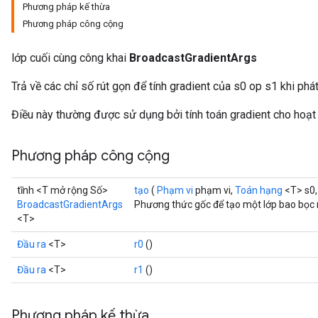
Phương pháp kế thừa
Phương pháp công cộng
lớp cuối cùng công khai
BroadcastGradientArgs
Trả về các chỉ số rút gọn để tính gradient của s0 op s1 khi phá
Điều này thường được sử dụng bởi tính toán gradient cho hoạt
Phương pháp công cộng
tĩnh <T mở rộng Số>
tạo
(
Phạm vi
phạm vi,
Toán hạng
<T> s0
BroadcastGradientArgs
Phương thức gốc để tạo một lớp bao bọc
<T>
Đầu ra
<T>
r0
()
Đầu ra
<T>
r1
()
Phương pháp kế thừa