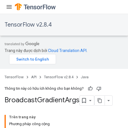
TensorFlow v2.8.4
Flush
Trang này được dịch bởi
Cloud Translation API
.
eHandleOp
TensorFlow
API
TensorFlow v2.8.4
Java
Thông tin này có hữu ích không cho bạn không?
ureSplit
Broadcast
Gradient
Args
Trên trang này
Phương pháp công cộng