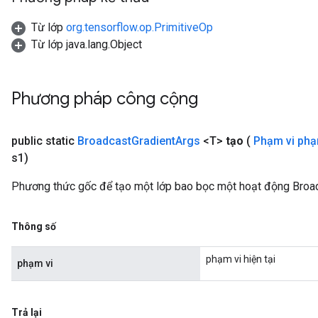
Từ lớp
org.tensorflow.op.PrimitiveOp
Từ lớp java.lang.Object
Phương pháp công cộng
public static
Broadcast
Gradient
Args
<T>
tạo
(
Phạm vi ph
s1)
Phương thức gốc để tạo một lớp bao bọc một hoạt động Broa
Thông số
phạm vi hiện tại
phạm vi
Trả lại