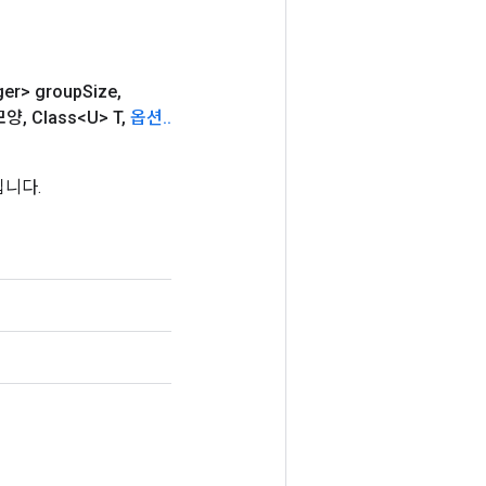
ger> group
Size
,
모양
,
Class<U> T
,
옵션
.
.
입니다.