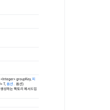
<Integer> groupKey,
피
> T,
옵션...
옵션)
래스를 생성하는 팩토리 메서드입