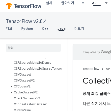
설치
알아보기
API
ats
BoostedTreesSparseCalculateBestFeatureSplit
BoostedTreesTrainingPredict
TensorFlow v2.8.4
BoostedTreesUpdateEnsemble
BoostedTreesUpdateEnsembleV2
개요
Python
C++
Java
더보기
BroadcastDynamicShape
Broadcast
Gradient
Args
Broadcast
To
Bucketize
CSRSparse
Matrix
Components
CSRSparse
Matrix
To
Dense
CSRSparse
Matrix
To
Sparse
Tensor
TensorFlow
API
CSVDataset
Collect
CSVDataset
V2
CTCLoss
V2
Cache
Dataset
V2
공개 최종 클래
Check
Numerics
V2
다른 장치에서 브
Choose
Fastest
Dataset
Clip
By
Value