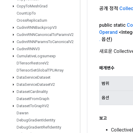
Copy
To
Mesh
Grad
공개 정적
Collec
Count
Up
To
Cross
Replica
Sum
public static
Co
Cudnn
RNNBackprop
V3
Operand
<Integ
Cudnn
RNNCanonical
To
Params
V2
.
옵션)
Cudnn
RNNParams
To
Canonical
V2
Cudnn
RNNV3
새로운 Collec
Cumulative
Logsumexp
DTensor
Restore
V2
매개변수
DTensor
Set
Global
TPUArray
Data
Service
Dataset
범위
Data
Service
Dataset
V2
Dataset
Cardinality
옵션
Dataset
From
Graph
Dataset
To
Graph
V2
Dawsn
보고
Debug
Gradient
Identity
Debug
Gradient
Ref
Identity
Collecti