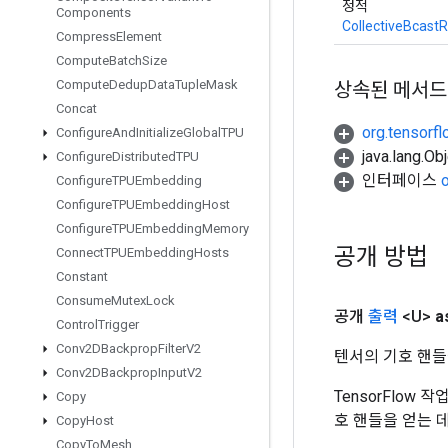
정적
Components
CollectiveBcast
Compress
Element
Compute
Batch
Size
Compute
Dedup
Data
Tuple
Mask
상속된 메서드
Concat
org.tensorfl
Configure
And
Initialize
Global
TPU
java.lang.
Configure
Distributed
TPU
인터페이스
Configure
TPUEmbedding
Configure
TPUEmbedding
Host
Configure
TPUEmbedding
Memory
공개 방법
Connect
TPUEmbedding
Hosts
Constant
Consume
Mutex
Lock
공개
출력
<U>
a
Control
Trigger
Conv2DBackprop
Filter
V2
텐서의 기호 핸들
Conv2DBackprop
Input
V2
TensorFlow
Copy
호 핸들을 얻는 
Copy
Host
Copy
To
Mesh