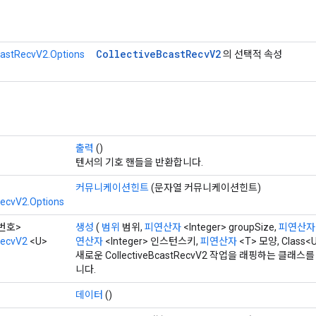
Collective
Bcast
Recv
V2
castRecvV2.Options
의 선택적 속성
출력
()
텐서의 기호 핸들을 반환합니다.
커뮤니케이션힌트
(문자열 커뮤니케이션힌트)
RecvV2.Options
장 번호>
생성
(
범위
범위,
피연산자
<Integer> groupSize,
피연산자
RecvV2
<U>
연산자
<Integer> 인스턴스키,
피연산자
<T> 모양, Class<U
새로운 CollectiveBcastRecvV2 작업을 래핑하는 클
니다.
데이터
()