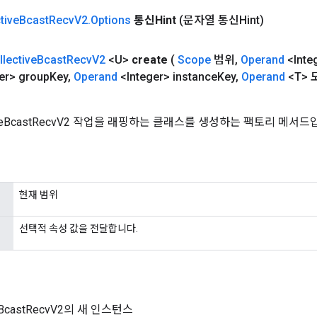
tive
Bcast
Recv
V2
.
Options
통신Hint
(문자열 통신Hint)
llective
Bcast
Recv
V2
<U>
create
(
Scope
범위
,
Operand
<Inte
er> group
Key
,
Operand
<Integer> instance
Key
,
Operand
<T> 
tiveBcastRecvV2 작업을 래핑하는 클래스를 생성하는 팩토리 메서드
현재 범위
선택적 속성 값을 전달합니다.
veBcastRecvV2의 새 인스턴스