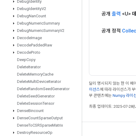
Debug
Identity
Debug
Identity
V2
공개
출력
<U>
Debug
Nan
Count
Debug
Numeric
Summary
공개 정적
Collec
Debug
Numeric
Summary
V2
Decode
Image
Decode
Padded
Raw
Decode
Proto
Deep
Copy
Delete
Iterator
Delete
Memory
Cache
Delete
Multi
Device
Iterator
달리 명시되지 않는 한 이 
Delete
Random
Seed
Generator
이선스
에 따라 라이선스가 
부 콘텐츠에는
Numpy 라이
Delete
Seed
Generator
Delete
Session
Tensor
최종 업데이트: 2025-07-28(
Dense
Bincount
Dense
Count
Sparse
Output
Dense
To
CSRSparse
Matrix
Destroy
Resource
Op
최신 소식 확인하기