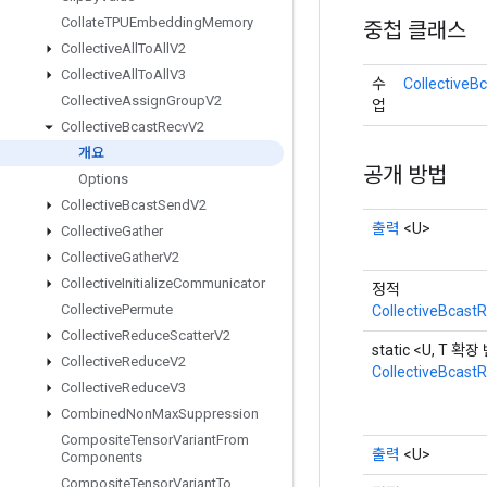
Collate
TPUEmbedding
Memory
중첩 클래스
Collective
All
To
All
V2
Collective
All
To
All
V3
수
CollectiveB
Collective
Assign
Group
V2
업
Collective
Bcast
Recv
V2
개요
공개 방법
Options
Collective
Bcast
Send
V2
출력
<U>
Collective
Gather
Collective
Gather
V2
Collective
Initialize
Communicator
정적
Collective
Permute
CollectiveBcast
Collective
Reduce
Scatter
V2
static <U, T 확
Collective
Reduce
V2
CollectiveBcast
Collective
Reduce
V3
Combined
Non
Max
Suppression
Composite
Tensor
Variant
From
출력
<U>
Components
Composite
Tensor
Variant
To