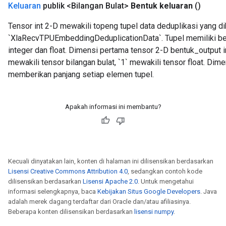
Keluaran
publik <Bilangan Bulat>
Bentuk keluaran
()
Tensor int 2-D mewakili topeng tupel data deduplikasi yang di
`XlaRecvTPUEmbeddingDeduplicationData`. Tupel memiliki be
integer dan float. Dimensi pertama tensor 2-D bentuk_output in
mewakili tensor bilangan bulat, `1` mewakili tensor float. Dim
ryTensorBatch
memberikan panjang setiap elemen tupel.
Apakah informasi ini membantu?
Kecuali dinyatakan lain, konten di halaman ini dilisensikan berdasarkan
Lisensi Creative Commons Attribution 4.0
, sedangkan contoh kode
dilisensikan berdasarkan
Lisensi Apache 2.0
. Untuk mengetahui
informasi selengkapnya, baca
Kebijakan Situs Google Developers
. Java
rBatch
adalah merek dagang terdaftar dari Oracle dan/atau afiliasinya.
Beberapa konten dilisensikan berdasarkan
lisensi numpy
.