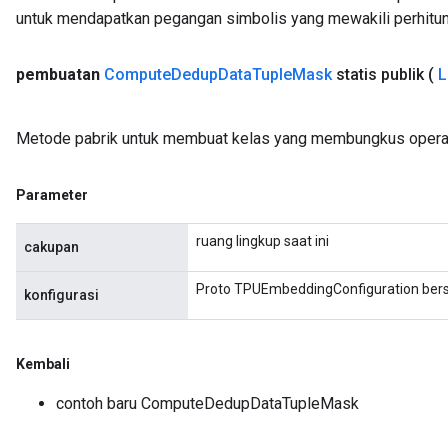
untuk mendapatkan pegangan simbolis yang mewakili perhitun
pembuatan
Compute
Dedup
Data
Tuple
Mask
statis publik
(
L
Metode pabrik untuk membuat kelas yang membungkus oper
Parameter
ruang lingkup saat ini
cakupan
Proto TPUEmbeddingConfiguration bers
konfigurasi
Kembali
contoh baru ComputeDedupDataTupleMask