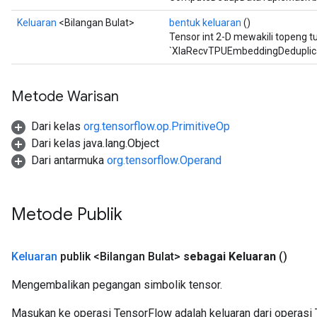
Keluaran
<Bilangan Bulat>
bentuk keluaran
()
Tensor int 2-D mewakili topeng tu
`XlaRecvTPUEmbeddingDeduplica
Metode Warisan
Dari kelas
org.tensorflow.op.PrimitiveOp
Dari kelas java.lang.Object
Dari antarmuka
org.tensorflow.Operand
Metode Publik
Keluaran
publik <Bilangan Bulat>
sebagai Keluaran
()
Mengembalikan pegangan simbolik tensor.
Masukan ke operasi TensorFlow adalah keluaran dari operasi 