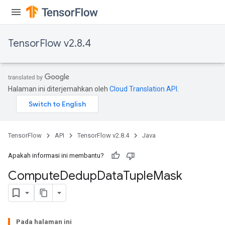
TensorFlow v2.8.4
Halaman ini diterjemahkan oleh
Cloud Translation API
.
TensorFlow
API
TensorFlow v2.8.4
Java
Apakah informasi ini membantu?
Compute
Dedup
Data
Tuple
Mask
Pada halaman ini