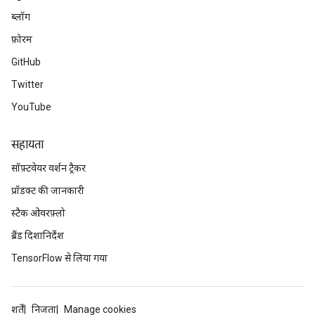
ब्लॉग
फ़ोरम
GitHub
Twitter
YouTube
सहायता
सॉफ़्टवेयर वर्शन ट्रैकर
प्रॉडक्ट की जानकारी
स्टैक ओवरफ़्लो
ब्रैंड दिशानिर्देश
TensorFlow से लिया गया
शर्तें
निजता
Manage cookies