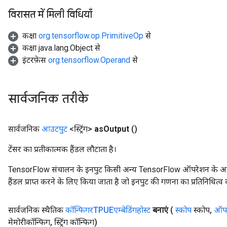
विरासत में मिली विधियाँ
कक्षा
org.tensorflow.op.PrimitiveOp
से
कक्षा java.lang.Object से
इंटरफ़ेस
org.tensorflow.Operand
से
सार्वजनिक तरीके
सार्वजनिक
आउटपुट
<स्ट्रिंग>
as
Output
()
टेंसर का प्रतीकात्मक हैंडल लौटाता है।
TensorFlow संचालन के इनपुट किसी अन्य TensorFlow ऑपरेशन के आउटप
हैंडल प्राप्त करने के लिए किया जाता है जो इनपुट की गणना का प्रतिनिधित्व 
सार्वजनिक स्थैतिक
कॉन्फिगरTPUEएम्बेडिंगहोस्ट
बनाएं
(
स्कोप
स्कोप
,
ऑपर
मेमोरीकॉन्फिग
,
स्ट्रिंग कॉन्फिग)