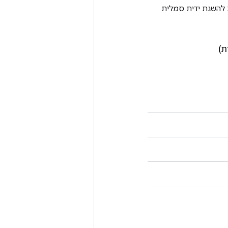
Tenso אחרת. שיטה זו משמשת להשגת ידית סמלית
ת)