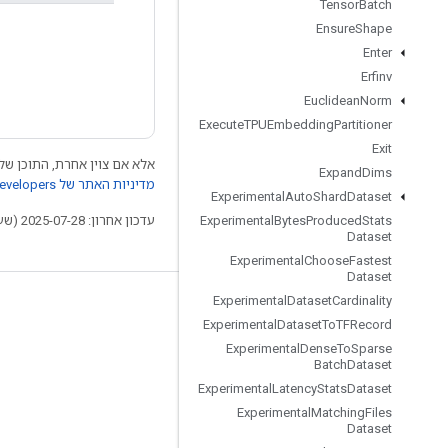
Tensor
Batch
Ensure
Shape
Enter
Erfinv
Euclidean
Norm
Execute
TPUEmbedding
Partitioner
Exit
אלא אם צוין אחרת, התוכן של 
Expand
Dims
מדיניות האתר של Google Developers‏
Experimental
Auto
Shard
Dataset
עדכון אחרון: 2025-07-28 (שעון UTC).
Experimental
Bytes
Produced
Stats
Dataset
Experimental
Choose
Fastest
Dataset
Experimental
Dataset
Cardinality
לא להתנתק
Experimental
Dataset
To
TFRecord
בלוג
Experimental
Dense
To
Sparse
Batch
Dataset
פורום
Experimental
Latency
Stats
Dataset
GitHub
Experimental
Matching
Files
Dataset
Twitter