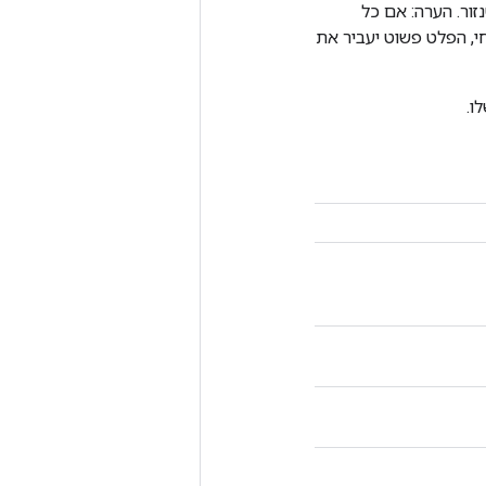
 עליו מוקצה הטנזור. הערה: אם כל
רד הזרם מושבתות בהינתן מצב ה-gRPC השער הנוכחי, הפלט פשוט יעביר את