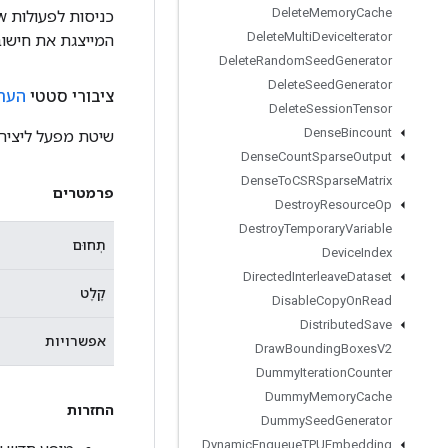
Delete
Memory
Cache
Delete
Multi
Device
Iterator
המייצגת את חישוב
Delete
Random
Seed
Generator
Delete
Seed
Generator
ציבורי סטטי
העת
Delete
Session
Tensor
Dense
Bincount
שיטת מפעל ליציר
Dense
Count
Sparse
Output
Dense
To
CSRSparse
Matrix
פרמטרים
Destroy
Resource
Op
Destroy
Temporary
Variable
תְחוּם
Device
Index
Directed
Interleave
Dataset
קֶלֶט
Disable
Copy
On
Read
Distributed
Save
אפשרויות
Draw
Bounding
Boxes
V2
Dummy
Iteration
Counter
Dummy
Memory
Cache
החזרות
Dummy
Seed
Generator
Dynamic
Enqueue
TPUEmbedding