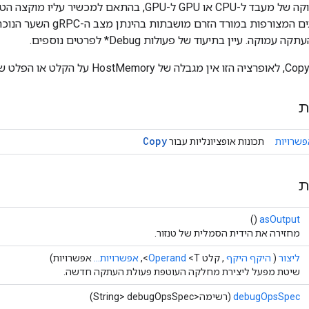
מבצע העתקה עמוקה של מעבד ל-CPU או GPU ל-GPU, בהתאם למכשיר
פעולות ניפוי הבאגים המצורפות במו
וקה. עיין בתיעוד של פעולות Debug* לפרטים נוספים.
ת
Copy
שרויות
תכונות אופציונליות עבור
ת
()
asOutput
מחזירה את הידית הסמלית של טנזור.
ליצור
(
היקף היקף
, קלט
<T>,
Operand
אפשרויות...
אפשרויות)
שיטת מפעל ליצירת מחלקה העוטפת פעולת העתקה חדשה.
debugOpsSpec
(רשימה<String> debugOpsSpec)