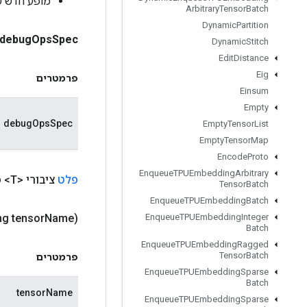
מופע חדש של y
Arbitrary
Tensor
Batch
Dynamic
Partition
debug
Ops
Spec
Dynamic
Stitch
Edit
Distance
Eig
פרמטרים
Einsum
Empty
debugOpsSpec
Empty
Tensor
List
Empty
Tensor
Map
Encode
Proto
Enqueue
TPUEmbedding
Arbitrary
פלט
ציבורי <T>
פ
Tensor
Batch
Enqueue
TPUEmbedding
Batch
ng tensor
Name)
Enqueue
TPUEmbedding
Integer
Batch
Enqueue
TPUEmbedding
Ragged
Tensor
Batch
פרמטרים
Enqueue
TPUEmbedding
Sparse
Batch
tensorName
Enqueue
TPUEmbedding
Sparse