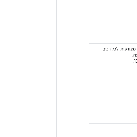
ר פעולות ניפוי באגים מצורפות. לכל רכיב
-0/1. לדוגמה,