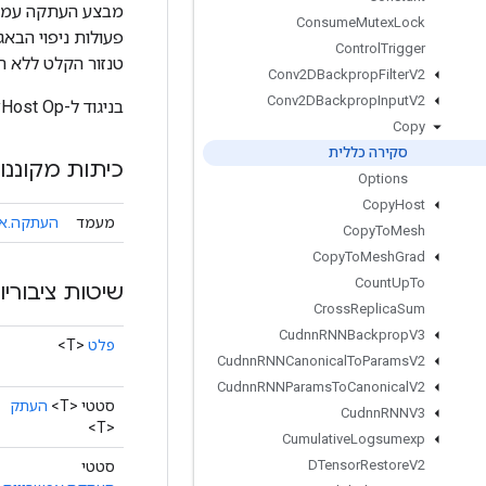
Consume
Mutex
Lock
Control
Trigger
טנזור הקלט ללא העתקה עמ
Conv2DBackprop
Filter
V2
Conv2DBackprop
Input
V2
בניגוד ל-CopyHost Op, לאופרציה הזו אין מגבלה של HostMemory על הקלט או הפלט שלו.
Copy
סקירה כללית
כיתות מקוננו
Options
Copy
Host
מעמד
העתקה.אפ
Copy
To
Mesh
Copy
To
Mesh
Grad
Count
Up
To
שיטות ציבוריו
Cross
Replica
Sum
Cudnn
RNNBackprop
V3
פלט
<T>
Cudnn
RNNCanonical
To
Params
V2
Cudnn
RNNParams
To
Canonical
V2
סטטי <T>
העתק
Cudnn
RNNV3
<T>
Cumulative
Logsumexp
DTensor
Restore
V2
סטטי