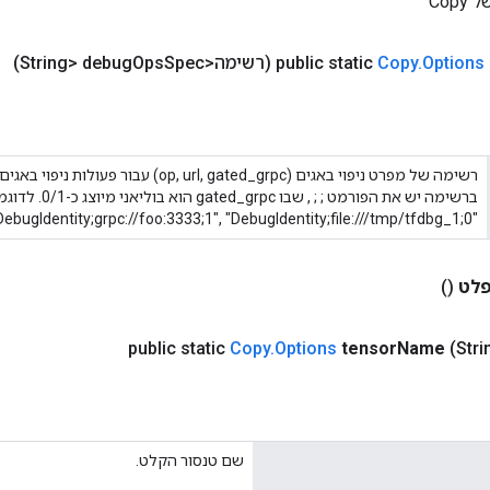
Cop
Options
.
Copy
public static
(רשימה<String> debug
Spec)
Ops
רשימה של מפרט ניפוי באגים (op, url, gated_grpc) עבו
ברשימה יש את הפורמט
;
;
, שבו gated_grpc הוא בוליאני מיוצג כ
"DebugIdentity;grpc://foo:3333;1", "DebugIdentity;file:///tmp/tfdbg_1;0".
לט
()
public static
Copy
.
Options
tensor
Name
(Stri
שם טנסור הקלט.