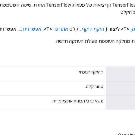
כניסות לפעולות TensorFlow הן יציאות של פעולת rFlow
 הקלט.
ק
<T>
ליצור
(
היקף היקף
,
קלט
אופרנד
<T>
,
אפשרויות
.
.
.
אפשרויו
ת מחלקה העוטפת פעולת העתקה חדשה.
ההיקף הנוכחי
טנזור קלט.
נושא ערכי תכונות אופציונליות