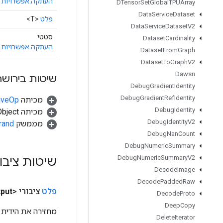
העתקה.אפשרויות
DTensor
Set
Global
TPUArray
Data
Service
Dataset
פלט
<T>
Data
Service
Dataset
V2
סטטי
Dataset
Cardinality
העתקה.אפשרויות
Dataset
From
Graph
Dataset
To
Graph
V2
Dawsn
שיטות בירושה
Debug
Gradient
Identity
Debug
Gradient
Ref
Identity
מכיתה
tiveOp
Debug
Identity
מכיתה java.lang.Object
Debug
Identity
V2
מממשק
rand
Debug
Nan
Count
Debug
Numeric
Summary
Debug
Numeric
Summary
V2
שיטות ציבו
Decode
Image
Decode
Padded
Raw
פלט
ציבורי <T>
put
Decode
Proto
Deep
Copy
מחזירה את הידית 
Delete
Iterator