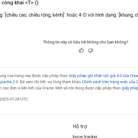
a
công khai <T>
()
g `[chiều cao, chiều rộng, kênh]` hoặc 4-D với hình dạng `[khung, c
Thông tin này có hữu ích không cho bạn không?
 dung của trang này được cấp phép theo
Giấy phép ghi nhận tác giả 4.0 của Cr
Apache 2.0
. Để xem chi tiết, vui lòng tham khảo
Chính sách trên trang web của
 các đơn vị liên kết của Oracle. Một số nội dung được cấp phép theo
giấy phé
 2025-07-28 UTC.
Hỗ trợ
Issue tracker