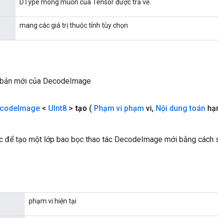
DType mong muốn của Tensor được trả về.
mang các giá trị thuộc tính tùy chọn
 bản mới của DecodeImage
code
Image
<
UInt8
>
tạo
(
Phạm vi phạm
vi
,
Nội dung toán
hạ
 để tạo một lớp bao bọc thao tác DecodeImage mới bằng cách s
phạm vi hiện tại