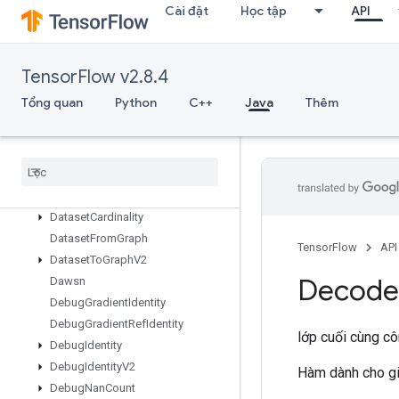
CrossReplicaSum
Cài đặt
Học tập
API
CudnnRNNBackpropV3
CudnnRNNCanonicalToParamsV2
CudnnRNNParamsToCanonicalV2
TensorFlow v2.8.4
Cudnn
RNNV3
Tổng quan
Python
C++
Java
Thêm
Cumulative
Logsumexp
DTensor
Restore
V2
DTensor
Set
Global
TPUArray
Data
Service
Dataset
Data
Service
Dataset
V2
Dataset
Cardinality
Dataset
From
Graph
TensorFlow
API
Dataset
To
Graph
V2
Decode
Dawsn
Debug
Gradient
Identity
Debug
Gradient
Ref
Identity
lớp cuối cùng c
Debug
Identity
Debug
Identity
V2
Hàm dành cho gi
Debug
Nan
Count