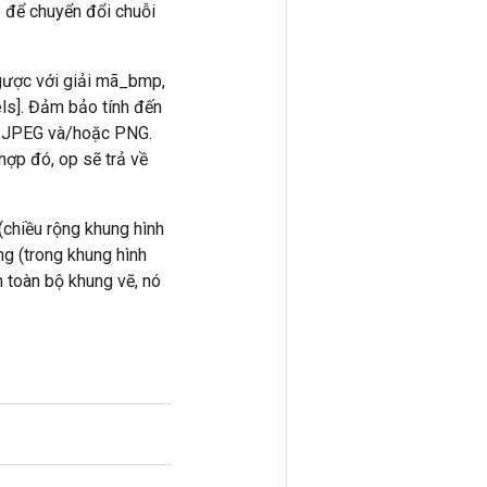
p để chuyển đổi chuỗi
ngược với giải mã_bmp,
ls]. Đảm bảo tính đến
P, JPEG và/hoặc PNG.
hợp đó, op sẽ trả về
(chiều rộng khung hình
ng (trong khung hình
 toàn bộ khung vẽ, nó