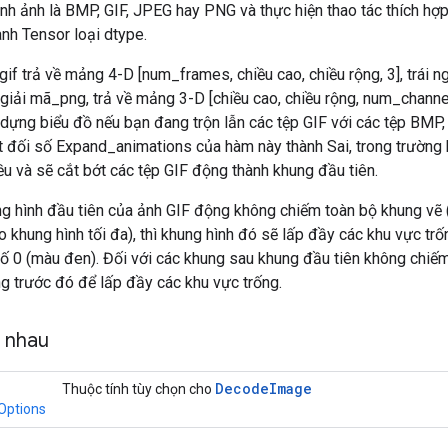
nh ảnh là BMP, GIF, JPEG hay PNG và thực hiện thao tác thích hợ
nh Tensor loại dtype.
gif trả về mảng 4-D [num_frames, chiều cao, chiều rộng, 3], trái 
giải mã_png, trả về mảng 3-D [chiều cao, chiều rộng, num_channe
y dựng biểu đồ nếu bạn đang trộn lẫn các tệp GIF với các tệp BM
t đối số Expand_animations của hàm này thành Sai, trong trường 
ều và sẽ cắt bớt các tệp GIF động thành khung đầu tiên.
g hình đầu tiên của ảnh GIF động không chiếm toàn bộ khung vẽ 
ao khung hình tối đa), thì khung hình đó sẽ lấp đầy các khu vực trố
ố 0 (màu đen). Đối với các khung sau khung đầu tiên không chiếm
g trước đó để lấp đầy các khu vực trống.
g nhau
Decode
Image
Thuộc tính tùy chọn cho
Options