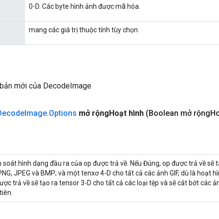
0-D. Các byte hình ảnh được mã hóa.
mang các giá trị thuộc tính tùy chọn
 bản mới của DecodeImage
Decode
Image
.
Options
mở rộng
Hoạt hình
(Boolean mở rộng
Ho
 soát hình dạng đầu ra của op được trả về. Nếu Đúng, op được trả về sẽ t
PNG, JPEG và BMP; và một tenxơ 4-D cho tất cả các ảnh GIF, dù là hoạt h
ược trả về sẽ tạo ra tensor 3-D cho tất cả các loại tệp và sẽ cắt bớt các
tiên.