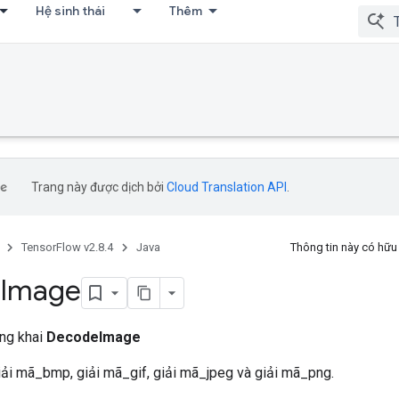
Hệ sinh thái
Thêm
Trang này được dịch bởi
Cloud Translation API
.
TensorFlow v2.8.4
Java
Thông tin này có hữ
Image
ông khai
DecodeImage
ải mã_bmp, giải mã_gif, giải mã_jpeg và giải mã_png.