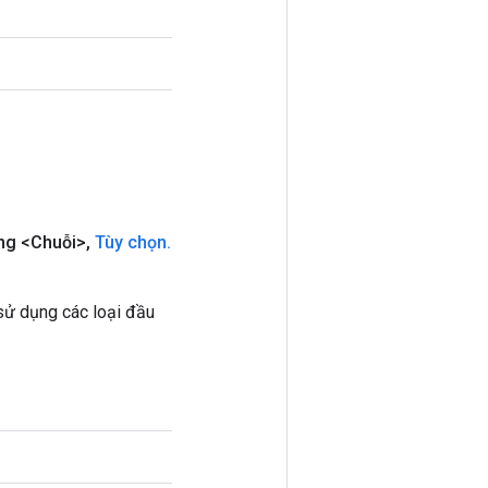
ng <Chuỗi>
,
Tùy chọn
.
ử dụng các loại đầu