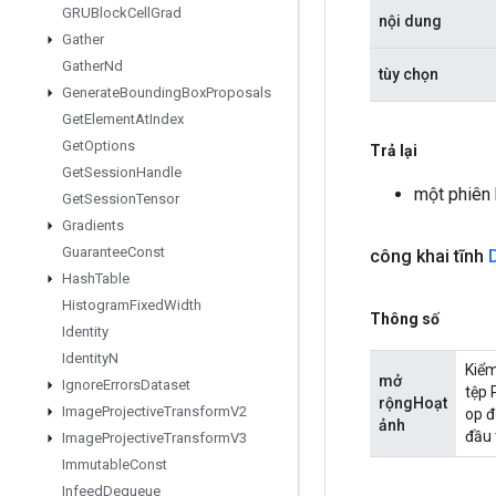
GRUBlock
Cell
Grad
nội dung
Gather
Gather
Nd
tùy chọn
Generate
Bounding
Box
Proposals
Get
Element
At
Index
Get
Options
Trả lại
Get
Session
Handle
một phiên
Get
Session
Tensor
Gradients
Guarantee
Const
công khai tĩnh
Hash
Table
Histogram
Fixed
Width
Thông số
Identity
Identity
N
Kiểm
mở
Ignore
Errors
Dataset
tệp 
rộngHoạt
Image
Projective
Transform
V2
op đ
ảnh
đầu 
Image
Projective
Transform
V3
Immutable
Const
Infeed
Dequeue