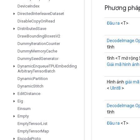
Device
Index
Phương phá
Directed
Interleave
Dataset
Disable
Copy
On
Read
Đầu ra
<T>
Distributed
Save
Draw
Bounding
Boxes
V2
DecodeImage.Op
Dummy
Iteration
Counter
tĩnh
Dummy
Memory
Cache
tĩnh <T mở rộng
Dummy
Seed
Generator
Giải mã hình ảnh
Dynamic
Enqueue
TPUEmbedding
Arbitrary
Tensor
Batch
Dynamic
Partition
Hình ảnh
giải mã
Dynamic
Stitch
<
UInt8
>
Edit
Distance
Eig
DecodeImage.Op
Einsum
tĩnh
Empty
Đầu ra
<T>
Empty
Tensor
List
Empty
Tensor
Map
Encode
Proto