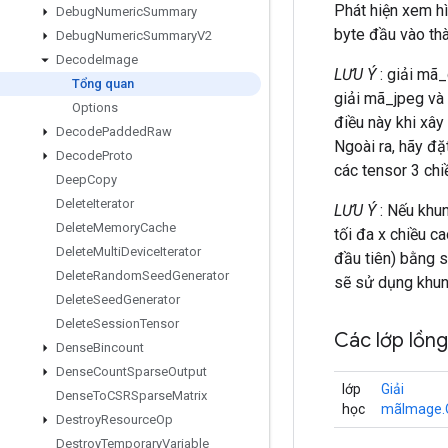
Phát hiện xem hì
Debug
Numeric
Summary
byte đầu vào thà
Debug
Numeric
Summary
V2
Decode
Image
LƯU Ý
: giải mã_
Tổng quan
giải mã_jpeg và 
Options
điều này khi xâ
Decode
Padded
Raw
Ngoài ra, hãy đặ
Decode
Proto
các tensor 3 chi
Deep
Copy
Delete
Iterator
LƯU Ý
: Nếu khun
Delete
Memory
Cache
tối đa x chiều c
Delete
Multi
Device
Iterator
đầu tiên) bằng s
Delete
Random
Seed
Generator
sẽ sử dụng khun
Delete
Seed
Generator
Delete
Session
Tensor
Các lớp lồn
Dense
Bincount
Dense
Count
Sparse
Output
lớp
Giải
Dense
To
CSRSparse
Matrix
học
mãImage.
Destroy
Resource
Op
Destroy
Temporary
Variable