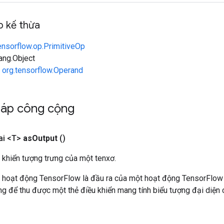
 kế thừa
ensorflow.op.PrimitiveOp
lang.Object
n
org.tensorflow.Operand
háp công cộng
ai <T>
as
Output
()
 khiển tượng trưng của một tenxơ.
 hoạt động TensorFlow là đầu ra của một hoạt động TensorFlow
 để thu được một thẻ điều khiển mang tính biểu tượng đại diện c