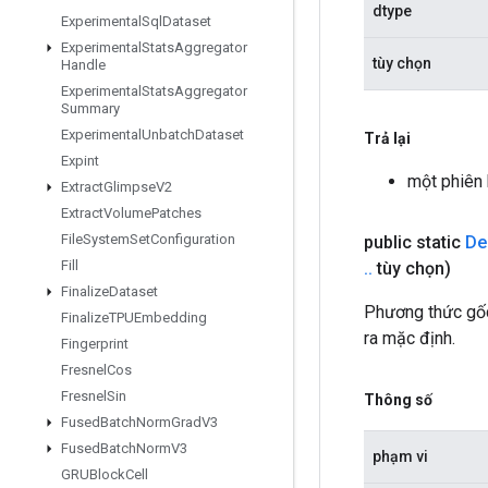
dtype
Experimental
Sql
Dataset
Experimental
Stats
Aggregator
tùy chọn
Handle
Experimental
Stats
Aggregator
Summary
Experimental
Unbatch
Dataset
Trả lại
Expint
một phiên
Extract
Glimpse
V2
Extract
Volume
Patches
File
System
Set
Configuration
public static
De
Fill
.
.
tùy chọn)
Finalize
Dataset
Phương thức gốc
Finalize
TPUEmbedding
ra mặc định.
Fingerprint
Fresnel
Cos
Fresnel
Sin
Thông số
Fused
Batch
Norm
Grad
V3
Fused
Batch
Norm
V3
phạm vi
GRUBlock
Cell