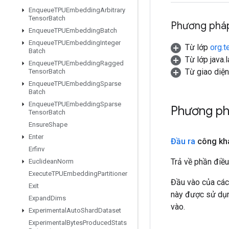
Enqueue
TPUEmbedding
Arbitrary
Tensor
Batch
Phương pháp
Enqueue
TPUEmbedding
Batch
Enqueue
TPUEmbedding
Integer
Từ lớp
org.t
Batch
Từ lớp java.
Enqueue
TPUEmbedding
Ragged
Từ giao diệ
Tensor
Batch
Enqueue
TPUEmbedding
Sparse
Batch
Enqueue
TPUEmbedding
Sparse
Phương p
Tensor
Batch
Ensure
Shape
Enter
Đầu ra
công kh
Erfinv
Trả về phần điều
Euclidean
Norm
Execute
TPUEmbedding
Partitioner
Đầu vào của các
Exit
này được sử dụng
Expand
Dims
vào.
Experimental
Auto
Shard
Dataset
Experimental
Bytes
Produced
Stats