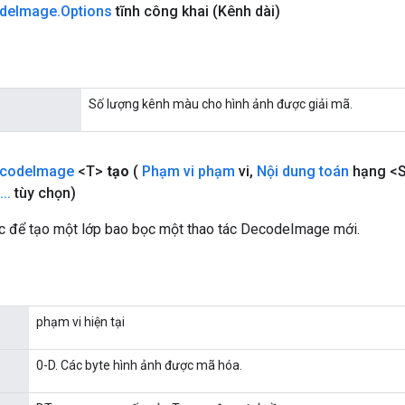
de
Image
.
Options
tĩnh công khai
(Kênh dài)
Số lượng kênh màu cho hình ảnh được giải mã.
code
Image
<T>
tạo
(
Phạm vi phạm
vi
,
Nội dung toán
hạng <S
.
.
.
tùy chọn)
 để tạo một lớp bao bọc một thao tác DecodeImage mới.
phạm vi hiện tại
0-D. Các byte hình ảnh được mã hóa.