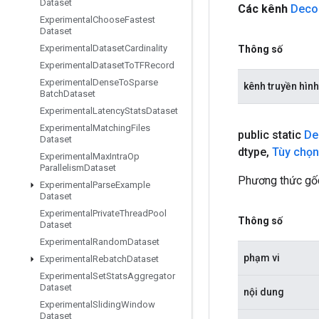
Dataset
Các kênh
Deco
Experimental
Choose
Fastest
Dataset
Experimental
Dataset
Cardinality
Thông số
Experimental
Dataset
To
TFRecord
Experimental
Dense
To
Sparse
kênh truyền hình
Batch
Dataset
Experimental
Latency
Stats
Dataset
Experimental
Matching
Files
public static
De
Dataset
dtype
,
Tùy chọn
Experimental
Max
Intra
Op
Parallelism
Dataset
Phương thức gốc
Experimental
Parse
Example
Dataset
Experimental
Private
Thread
Pool
Thông số
Dataset
Experimental
Random
Dataset
phạm vi
Experimental
Rebatch
Dataset
Experimental
Set
Stats
Aggregator
Dataset
nội dung
Experimental
Sliding
Window
Dataset