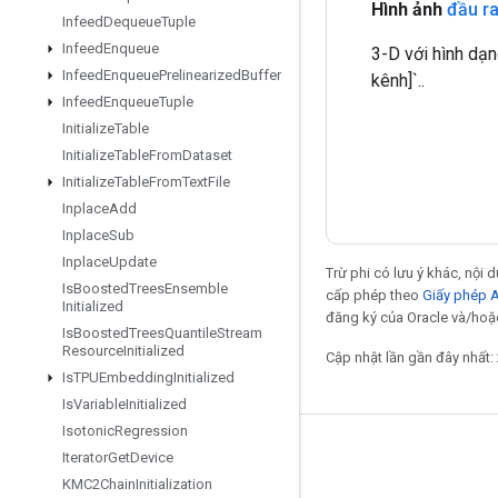
Hình ảnh
đầu r
Infeed
Dequeue
Tuple
Infeed
Enqueue
3-D với hình dạn
Infeed
Enqueue
Prelinearized
Buffer
kênh]`..
Infeed
Enqueue
Tuple
Initialize
Table
Initialize
Table
From
Dataset
Initialize
Table
From
Text
File
Inplace
Add
Inplace
Sub
Inplace
Update
Trừ phi có lưu ý khác, nội
Is
Boosted
Trees
Ensemble
cấp phép theo
Giấy phép 
Initialized
đăng ký của Oracle và/hoặc
Is
Boosted
Trees
Quantile
Stream
Resource
Initialized
Cập nhật lần gần đây nhất:
Is
TPUEmbedding
Initialized
Is
Variable
Initialized
Isotonic
Regression
Giữ liên lạc
Iterator
Get
Device
KMC2Chain
Initialization
Blog