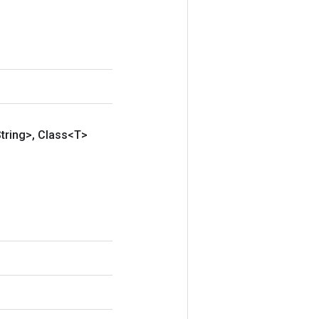
tring>
,
Class<T>