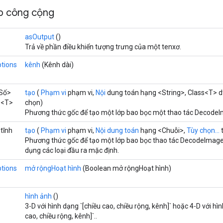
p công cộng
asOutput
()
Trả về phần điều khiển tượng trưng của một tenxơ.
tions
kênh
(Kênh dài)
 Số>
tạo
(
Phạm vi
phạm vi,
Nội
dung toán hạng <String>, Class<T> d
<T>
chọn)
Phương thức gốc để tạo một lớp bao bọc một thao tác Decode
tĩnh
tạo
(
Phạm vi
phạm vi,
Nội dung toán
hạng <Chuỗi>,
Tùy chọn...
t
Phương thức gốc để tạo một lớp bao bọc thao tác DecodeImag
dụng các loại đầu ra mặc định.
tions
mở rộngHoạt hình
(Boolean mở rộngHoạt hình)
hình ảnh
()
3-D với hình dạng `[chiều cao, chiều rộng, kênh]` hoặc 4-D với hì
cao, chiều rộng, kênh]`..