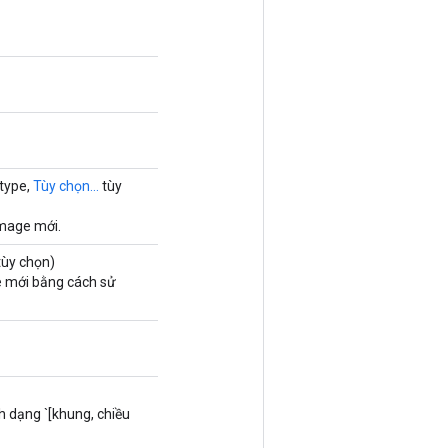
type,
Tùy chọn...
tùy
Image mới.
ùy chọn)
e mới bằng cách sử
nh dạng `[khung, chiều