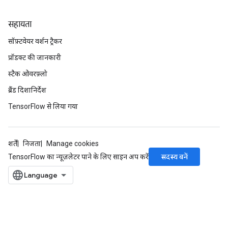
सहायता
सॉफ़्टवेयर वर्शन ट्रैकर
प्रॉडक्ट की जानकारी
स्टैक ओवरफ़्लो
ब्रैंड दिशानिर्देश
TensorFlow से लिया गया
शर्तें
निजता
Manage cookies
सदस्य बनें
TensorFlow का न्यूज़लेटर पाने के लिए साइन अप करें