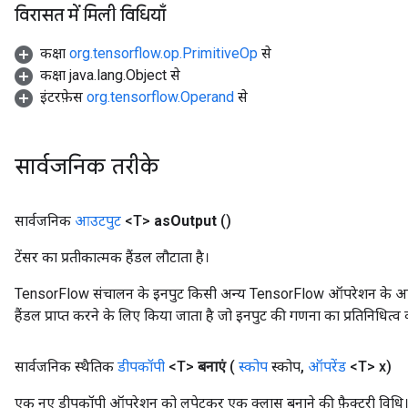
विरासत में मिली विधियाँ
ryTensorBatch
कक्षा
org.tensorflow.op.PrimitiveOp
से
कक्षा java.lang.Object से
इंटरफ़ेस
org.tensorflow.Operand
से
सार्वजनिक तरीके
सार्वजनिक
आउटपुट
<T>
as
Output
()
rBatch
टेंसर का प्रतीकात्मक हैंडल लौटाता है।
TensorFlow संचालन के इनपुट किसी अन्य TensorFlow ऑपरेशन के आउटप
Batch
हैंडल प्राप्त करने के लिए किया जाता है जो इनपुट की गणना का प्रतिनिधित्व 
atch
सार्वजनिक स्थैतिक
डीपकॉपी
<T>
बनाएं
(
स्कोप
स्कोप
,
ऑपरेंड
<T> x)
एक नए डीपकॉपी ऑपरेशन को लपेटकर एक क्लास बनाने की फ़ैक्टरी विधि