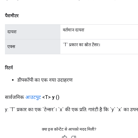
पैरामीटर
वर्तमान दायरा
दायरा
`T` प्रकार का स्रोत टेंसर।
एक्स
रिटर्न
डीपकॉपी का एक नया उदाहरण
सार्वजनिक
आउटपुट
<T>
y
()
y: `T` प्रकार का एक `टेन्सर`। `x` की एक प्रति. गारंटी है कि `y` `x` का उपन
क्या इस कॉन्टेंट से आपको मदद मिली?