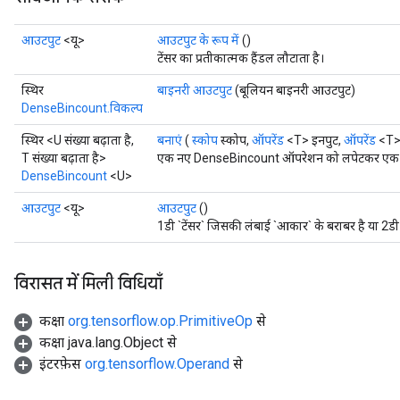
आउटपुट
<यू>
आउटपुट के रूप में
()
टेंसर का प्रतीकात्मक हैंडल लौटाता है।
स्थिर
बाइनरी आउटपुट
(बूलियन बाइनरी आउटपुट)
DenseBincount.विकल्प
rBatch
स्थिर <U संख्या बढ़ाता है,
बनाएं
(
स्कोप
स्कोप,
ऑपरेंड
<T> इनपुट,
ऑपरेंड
<T>
T संख्या बढ़ाता है>
एक नए DenseBincount ऑपरेशन को लपेटकर एक क्ला
DenseBincount
<U>
Batch
आउटपुट
<यू>
आउटपुट
()
atch
1डी `टेंसर` जिसकी लंबाई `आकार` के बराबर है या 2ड
विरासत में मिली विधियाँ
कक्षा
org.tensorflow.op.PrimitiveOp
से
कक्षा java.lang.Object से
इंटरफ़ेस
org.tensorflow.Operand
से