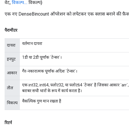
वेट
,
विकल्प
.
.
.
विकल्प)
एक नए DenseBincount ऑपरेशन को लपेटकर एक क्लास बनाने की फ़ैक्ट
पैरामीटर
वर्तमान दायरा
दायरा
1डी या 2डी पूर्णांक `टेन्सर`।
इनपुट
गैर-नकारात्मक पूर्णांक अदिश `टेन्सर`।
आकार
एक int32, int64, फ्लोट32, या फ्लोट64 `टेन्सर` है जिसका आकार `arr`, या
तौल
बराबर सभी भारों के रूप में कार्य करता है।
वैकल्पिक गुण मान रखता है
विकल्प
रिटर्न