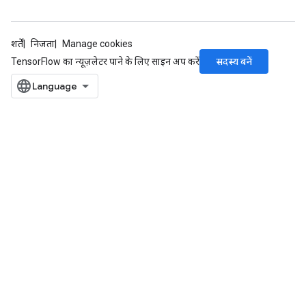
शर्तें
निजता
Manage cookies
सदस्य बनें
TensorFlow का न्यूज़लेटर पाने के लिए साइन अप करें
rs
mParameters
rs
Parameters
rParameters
Parameters
ters
arameters