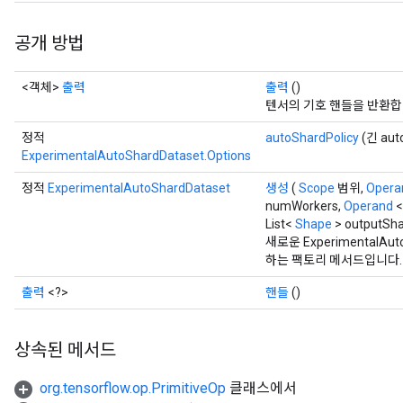
공개 방법
<객체>
출력
출력
()
텐서의 기호 핸들을 반환합
정적
autoShardPolicy
(긴 auto
ExperimentalAutoShardDataset.Options
정적
ExperimentalAutoShardDataset
생성
(
Scope
범위,
Opera
numWorkers,
Operand
<
List<
Shape
> outputSh
새로운 ExperimentalA
하는 팩토리 메서드입니다.
출력
<?>
핸들
()
상속된 메서드
org.tensorflow.op.PrimitiveOp
클래스에서