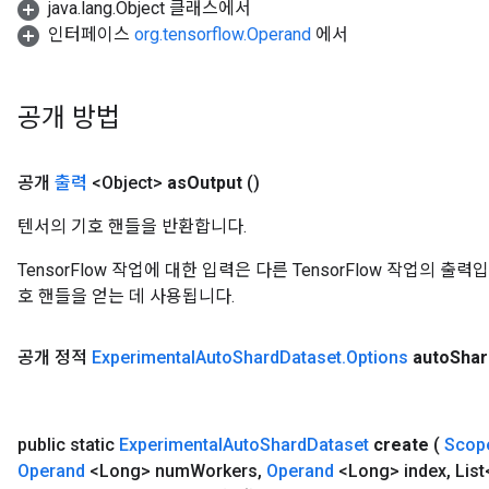
java.lang.Object 클래스에서
인터페이스
org.tensorflow.Operand
에서
공개 방법
공개
출력
<Object>
as
Output
()
텐서의 기호 핸들을 반환합니다.
TensorFlow 작업에 대한 입력은 다른 TensorFlow 작업의 
호 핸들을 얻는 데 사용됩니다.
공개 정적
Experimental
Auto
Shard
Dataset
.
Options
auto
Shar
public static
Experimental
Auto
Shard
Dataset
create
(
Scop
Operand
<Long> num
Workers
,
Operand
<Long> index
,
List