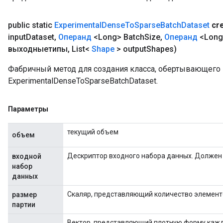
public static
Experimental
Dense
To
Sparse
Batch
Dataset
cr
input
Dataset
,
Операнд
<Long> Batch
Size
,
Операнд
<Long
выходныетипы
,
List<
Shape
> output
Shapes)
Фабричный метод для создания класса, обертывающег
ExperimentalDenseToSparseBatchDataset.
Параметры
текущий объем
объем
Дескриптор входного набора данных. Должен 
входной
набор
данных
Скаляр, представляющий количество элементо
размер
партии
Вектор, представляющий плотную форму каждо