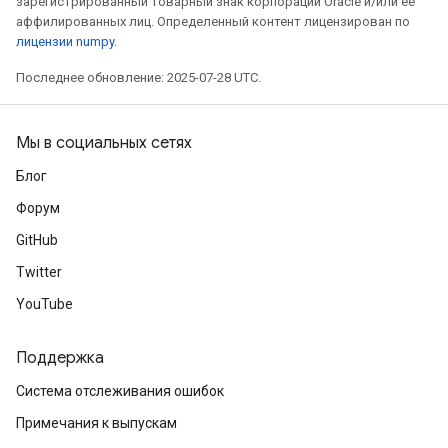
зарегистрированный товарный знак корпорации Oracle и/или ее
аффилированных лиц. Определенный контент лицензирован по
лицензии numpy
.
Последнее обновление: 2025-07-28 UTC.
rs
mParameters
rs
Мы в социальных сетях
Parameters
Блог
rParameters
Форум
Parameters
GitHub
ters
Twitter
arameters
meters
YouTube
rs
tDescentParameters
Поддержка
Система отслеживания ошибок
Примечания к выпускам