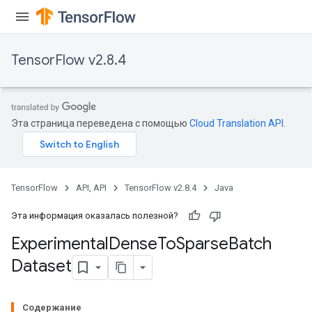
Batch
TensorFlow v2.8.4
atch
Эта страница переведена с помощью
Cloud Translation API
.
TensorFlow
API, API
TensorFlow v2.8.4
Java
Эта информация оказалась полезной?
Experimental
Dense
To
Sparse
Batch
Dataset
Содержание