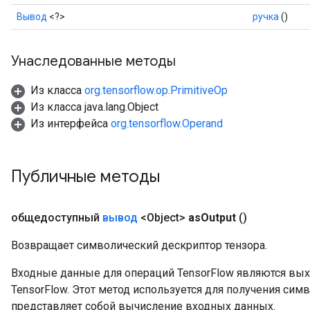
Вывод
<?>
ручка
()
Унаследованные методы
Из класса
org.tensorflow.op.PrimitiveOp
Из класса java.lang.Object
Из интерфейса
org.tensorflow.Operand
Публичные методы
общедоступный
вывод
<Object>
as
Output
()
Возвращает символический дескриптор тензора.
Входные данные для операций TensorFlow являются вы
TensorFlow. Этот метод используется для получения сим
представляет собой вычисление входных данных.