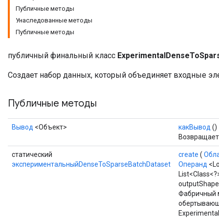
Публичные методы
Унаследованные методы
Публичные методы
публичный финальный класс
ExperimentalDenseToSpar
Создает набор данных, который объединяет входные эле
Публичные методы
Вывод
<Объект>
какВывод
()
Возвращает 
статический
create
(
Обл
экспериментальныйDenseToSparseBatchDataset
Операнд
<Lo
List<Class<?
outputShape
Фабричный м
обертывающ
Experimenta