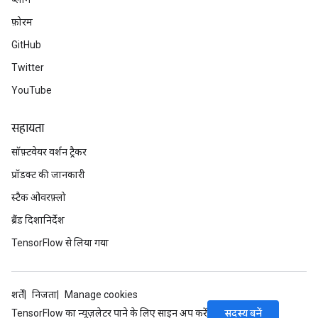
meters
फ़ोरम
rs
tDescentParameters
GitHub
Twitter
YouTube
सहायता
सॉफ़्टवेयर वर्शन ट्रैकर
प्रॉडक्ट की जानकारी
स्टैक ओवरफ़्लो
ब्रैंड दिशानिर्देश
TensorFlow से लिया गया
शर्तें
निजता
Manage cookies
सदस्य बनें
TensorFlow का न्यूज़लेटर पाने के लिए साइन अप करें