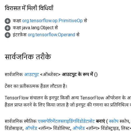
विरासत में मिली विधियाँ
कक्षा
org.tensorflow.op.PrimitiveOp
से
कक्षा java.lang.Object से
इंटरफ़ेस
org.tensorflow.Operand
से
सार्वजनिक तरीके
सार्वजनिक
आउटपुट
<ऑब्जेक्ट>
आउटपुट के रूप में
()
टेंसर का प्रतीकात्मक हैंडल लौटाता है।
TensorFlow संचालन के इनपुट किसी अन्य TensorFlow ऑपरेशन के आउटप
हैंडल प्राप्त करने के लिए किया जाता है जो इनपुट की गणना का प्रतिनिधित्व 
सार्वजनिक स्थैतिक
एक्सपेरिमेंटलस्लाइडिंगविंडोडेटासेट
बनाएं
(
स्कोप
स्कोप
,
विंडोसाइज
,
ऑपरेंड
<लॉन्ग> विंडोशिफ्ट
,
ऑपरेंड
<लॉन्ग> विंडोस्ट्राइड
,
लिस्ट