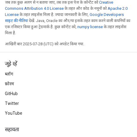
जब तक कुछ अलग से न बताया जाए, तब तक इस पेज के कॉन्टेंट को
Creative
Commons Attribution 4.0 License
के तहत और कोड के नमूनों को
Apache 2.0
License
के तहत लाइसेंस मिला है. ज़्यादा जानकारी के लिए,
Google Developers
साइट की नीतियां
देखें. Java, Oracle का और/या इसके तहत काम करने वाली कंपनियों का
एक रजिस्टर किया हुआ ट्रेडमार्क है. कुछ कॉन्टेंट को,
numpy license
के तहत लाइसेंस
मिला है.
rs
mParameters
आखिरी बार 2025-07-28 (UTC) को अपडेट किया गया.
rs
Parameters
जुड़े रहें
rParameters
ब्लॉग
Parameters
फ़ोरम
ters
GitHub
arameters
meters
Twitter
rs
YouTube
tDescentParameters
सहायता