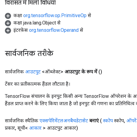
विरासत में मिली विधियाँ
कक्षा
org.tensorflow.op.PrimitiveOp
से
कक्षा java.lang.Object से
इंटरफ़ेस
org.tensorflow.Operand
से
सार्वजनिक तरीके
सार्वजनिक
आउटपुट
<ऑब्जेक्ट>
आउटपुट के रूप में
()
टेंसर का प्रतीकात्मक हैंडल लौटाता है।
TensorFlow संचालन के इनपुट किसी अन्य TensorFlow ऑपरेशन के आउटप
हैंडल प्राप्त करने के लिए किया जाता है जो इनपुट की गणना का प्रतिनिधित्व 
सार्वजनिक स्थैतिक
एक्सपेरिमेंटलअनबैचडेटासेट
बनाएं
(
स्कोप
स्कोप
,
ऑपरें
प्रकार
,
सूची<
आकार
> आउटपुट आकार)