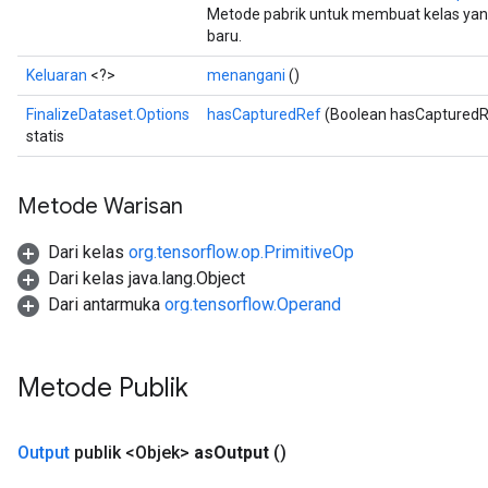
Metode pabrik untuk membuat kelas yan
baru.
Keluaran
<?>
menangani
()
FinalizeDataset.Options
hasCapturedRef
(Boolean hasCapturedR
statis
Metode Warisan
Dari kelas
org.tensorflow.op.PrimitiveOp
Dari kelas java.lang.Object
Dari antarmuka
org.tensorflow.Operand
Metode Publik
Output
publik <Objek>
as
Output
()