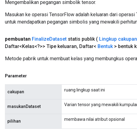
Mengembalikan pegangan simbolik tensor.
Masukan ke operasi TensorFlow adalah keluaran dari operasi 
untuk mendapatkan pegangan simbolis yang mewakili perhitun
pembuatan
Finalize
Dataset
statis publik
(
Lingkup cakupan
Daftar<Kelas<?>> Tipe keluaran
,
Daftar<
Bentuk
> bentuk k
Metode pabrik untuk membuat kelas yang membungkus operasi
Parameter
ruang lingkup saat ini
cakupan
Varian tensor yang mewakili kumpul
masukanDataset
membawa nilai atribut opsional
pilihan
rs