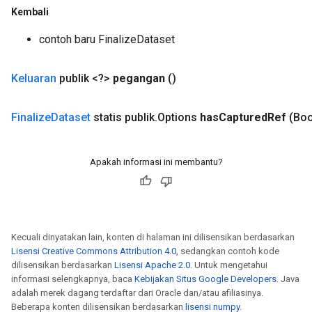
Kembali
mParameters
rs
contoh baru FinalizeDataset
Parameters
Keluaran
publik <?>
pegangan
()
rParameters
Parameters
Finalize
Dataset
statis publik
.
Options
has
Captured
Ref
(Boo
ters
arameters
meters
Apakah informasi ini membantu?
rs
tDescentParameters
Kecuali dinyatakan lain, konten di halaman ini dilisensikan berdasarkan
Lisensi Creative Commons Attribution 4.0
, sedangkan contoh kode
dilisensikan berdasarkan
Lisensi Apache 2.0
. Untuk mengetahui
informasi selengkapnya, baca
Kebijakan Situs Google Developers
. Java
adalah merek dagang terdaftar dari Oracle dan/atau afiliasinya.
Beberapa konten dilisensikan berdasarkan
lisensi numpy
.