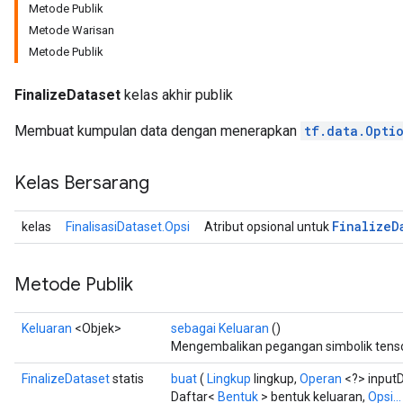
Metode Publik
Metode Warisan
Metode Publik
FinalizeDataset
kelas akhir publik
Membuat kumpulan data dengan menerapkan
tf.data.Opti
Kelas Bersarang
Finalize
D
kelas
FinalisasiDataset.Opsi
Atribut opsional untuk
Metode Publik
Keluaran
<Objek>
sebagai Keluaran
()
Mengembalikan pegangan simbolik tenso
FinalizeDataset
statis
buat
(
Lingkup
lingkup,
Operan
<?> inputD
Daftar<
Bentuk
> bentuk keluaran,
Opsi...