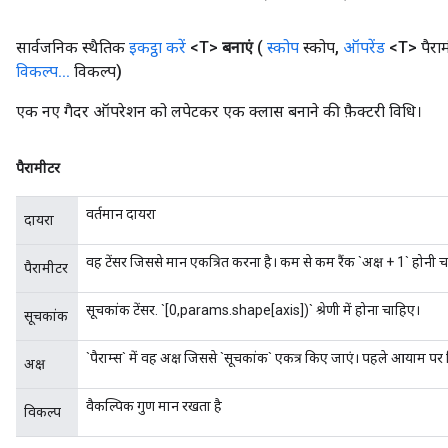
सार्वजनिक स्थैतिक
इकट्ठा करें
<T>
बनाएं
(
स्कोप
स्कोप
,
ऑपरेंड
<T> पैराम
विकल्प
.
.
.
विकल्प)
एक नए गैदर ऑपरेशन को लपेटकर एक क्लास बनाने की फ़ैक्टरी विधि।
पैरामीटर
वर्तमान दायरा
दायरा
वह टेंसर जिससे मान एकत्रित करना है। कम से कम रैंक `अक्ष + 1` होनी 
पैरामीटर
सूचकांक टेंसर. `[0,params.shape[axis])` श्रेणी में होना चाहिए।
सूचकांक
`पैराम्स` में वह अक्ष जिससे `सूचकांक` एकत्र किए जाएं। पहले आयाम पर
अक्ष
वैकल्पिक गुण मान रखता है
विकल्प