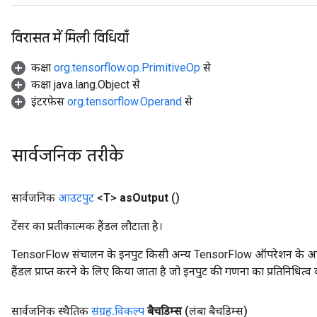
rs
tDescentParameters
विरासत में मिली विधियाँ
कक्षा
org.tensorflow.op.PrimitiveOp
से
कक्षा java.lang.Object से
इंटरफ़ेस
org.tensorflow.Operand
से
सार्वजनिक तरीके
सार्वजनिक
आउटपुट
<T>
as
Output
()
टेंसर का प्रतीकात्मक हैंडल लौटाता है।
TensorFlow संचालन के इनपुट किसी अन्य TensorFlow ऑपरेशन के आउटप
हैंडल प्राप्त करने के लिए किया जाता है जो इनपुट की गणना का प्रतिनिधित्व 
सार्वजनिक स्थैतिक
संग्रह
.
विकल्प
बैचडिम्स
(लंबा बैचडिम्स)