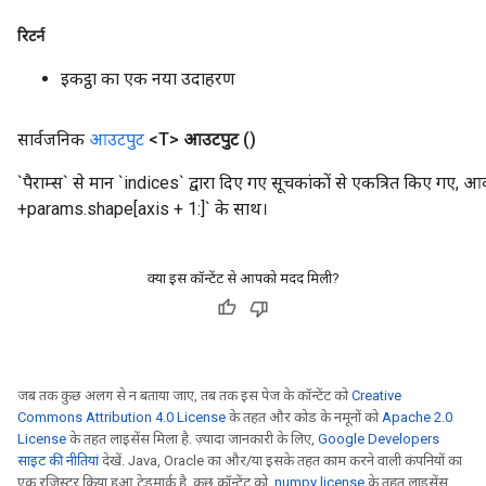
रिटर्न
इकट्ठा का एक नया उदाहरण
सार्वजनिक
आउटपुट
<T>
आउटपुट
()
`पैराम्स` से मान `indices` द्वारा दिए गए सूचकांकों से एकत्रित किए ग
+params.shape[axis + 1:]` के साथ।
क्या इस कॉन्टेंट से आपको मदद मिली?
जब तक कुछ अलग से न बताया जाए, तब तक इस पेज के कॉन्टेंट को
Creative
Commons Attribution 4.0 License
के तहत और कोड के नमूनों को
Apache 2.0
License
के तहत लाइसेंस मिला है. ज़्यादा जानकारी के लिए,
Google Developers
साइट की नीतियां
देखें. Java, Oracle का और/या इसके तहत काम करने वाली कंपनियों का
एक रजिस्टर किया हुआ ट्रेडमार्क है. कुछ कॉन्टेंट को,
numpy license
के तहत लाइसेंस