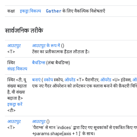
Gather
कक्षा
इकट्ठा.विकल्प
के लिए वैकल्पिक विशेषताएँ
सार्वजनिक तरीके
आउटपुट
आउटपुट के रूप में
()
<T>
टेंसर का प्रतीकात्मक हैंडल लौटाता है।
स्थिर
बैचडिम्स
(लंबा बैचडिम्स)
संग्रह.विकल्प
rs
mParameters
स्थिर <टी, यू
बनाएं
(
स्कोप
स्कोप,
ऑपरेंड
<T> पैरामीटर,
ऑपरेंड
<U> इंडेक्स,
ऑप
rs
संख्या बढ़ाता
एक नए गैदर ऑपरेशन को लपेटकर एक क्लास बनाने की फ़ैक्टरी विध
है, वी संख्या
Parameters
बढ़ाता है>
इकट्ठा करें
rParameters
<टी>
Parameters
आउटपुट
आउटपुट
()
ters
<T>
`पैराम्स` से मान `indices` द्वारा दिए गए सूचकांकों से एकत्रित
arameters
+params.shape[axis + 1:]` के साथ।
meters