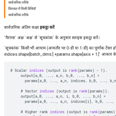
सार्वजनिक तरीके
विरासत में मिली विधियाँ
सार्वजनिक तरीके
सार्वजनिक अंतिम कक्षा
इकट्ठा करें
`पैराम्स` अक्ष `अक्ष` से `सूचकांक` के अनुसार स्लाइस इकट्ठा करें।
`सूचकांक` किसी भी आयाम (आमतौर पर 0-डी या 1-डी) का पूर्णांक टेंसर 
indices.shape[batch_dims:] +params.shape[axis + 1:]` आकार के स
#
Scalar
indices
(
output
is
rank
(
params
)
-
1
).
output
[
a_0
,
...,
a_n
,
b_0
,
...,
b_n
]
=
params
[
a_0
,
...,
a_n
,
indices
,
b_0
,
...,
b_
#
Vector
indices
(
output
is
rank
(
params
)).
output
[
a_0
,
...,
a_n
,
i
,
b_0
,
...,
b_n
]
=
params
[
a_0
,
...,
a_n
,
indices
[
i
]
,
b_0
,
...,
#
Higher
rank
indices
(
output
is
rank
(
params
)