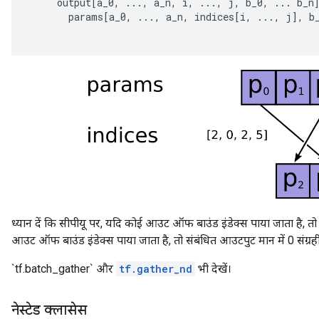
output
[
a_0
,
...,
a_n
,
i
,
...,
j
,
b_0
,
...
b_n
params
[
a_0
,
...,
a_n
,
indices
[
i
,
...,
j
]
,
b
ध्यान दें कि सीपीयू पर, यदि कोई आउट ऑफ बाउंड इंडेक्स पाया जाता है, तो
आउट ऑफ बाउंड इंडेक्स पाया जाता है, तो संबंधित आउटपुट मान में 0 संग्रह
`tf.batch_gather` और
tf.gather_nd
भी देखें।
नेस्टेड क्लासेस