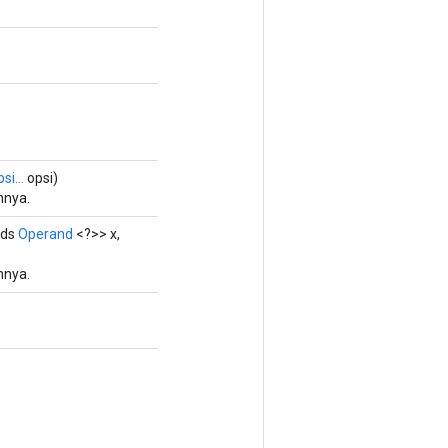
si...
opsi)
nnya.
nds
Operand
<?>> x,
nnya.