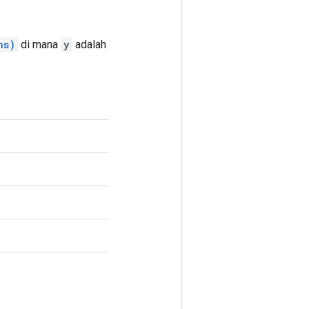
ns)
di mana
y
adalah