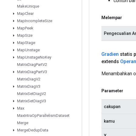
contoh ba
Make
Unique
Map
Clear
Melempar
Map
Incomplete
Size
Map
Peek
Pengecualian A
Map
Size
Map
Stage
Map
Unstage
Gradien
statis p
Map
Unstage
No
Key
extends
Opera
Matrix
Diag
Part
V2
Matrix
Diag
Part
V3
Menambahkan ope
Matrix
Diag
V2
Matrix
Diag
V3
Parameter
Matrix
Set
Diag
V2
Matrix
Set
Diag
V3
cakupan
Max
Max
Intra
Op
Parallelism
Dataset
kamu
Merge
Merge
Dedup
Data
X