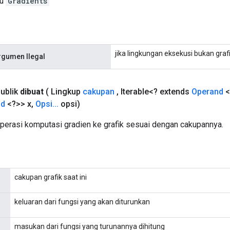
ru
Gradients
jika lingkungan eksekusi bukan graf
rgumen Ilegal
ublik
dibuat
( Lingkup
cakupan
,
Iterable<? extends
Operand
<
nd
<?>> x
,
Opsi
.
.
.
opsi)
rasi komputasi gradien ke grafik sesuai dengan cakupannya.
cakupan grafik saat ini
keluaran dari fungsi yang akan diturunkan
masukan dari fungsi yang turunannya dihitung