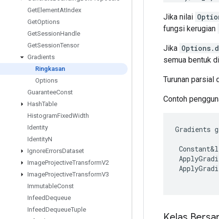
Get
Element
At
Index
Jika nilai
Optio
Get
Options
fungsi kerugian
Get
Session
Handle
Get
Session
Tensor
Jika
Options.
Gradients
semua bentuk d
Ringkasan
Turunan parsial
Options
Guarantee
Const
Contoh penggun
Hash
Table
Histogram
Fixed
Width
Identity
Gradients
g
Identity
N
Constant&l
Ignore
Errors
Dataset
ApplyGradi
Image
Projective
Transform
V2
ApplyGradi
Image
Projective
Transform
V3
Immutable
Const
Infeed
Dequeue
Infeed
Dequeue
Tuple
Kelas Bersa