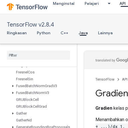
Menginstal
Pelajari
API
mary
ExperimentalUnbatchDataset
Expint
TensorFlow v2.8.4
ExtractGlimpseV2
ExtractVolumePatches
Ringkasan
Python
C++
Java
Lainnya
FileSystemSetConfiguration
Fill
Finalize
Dataset
Finalize
TPUEmbedding
Fingerprint
Fresnel
Cos
Fresnel
Sin
TensorFlow
API
Fused
Batch
Norm
Grad
V3
Gradien
Fused
Batch
Norm
V3
GRUBlock
Cell
GRUBlock
Cell
Grad
Gradien
kelas p
Gather
Menambahkan ope
Gather
Nd
+ ...)/dx_1, 
Generate
Bounding
Box
Proposals