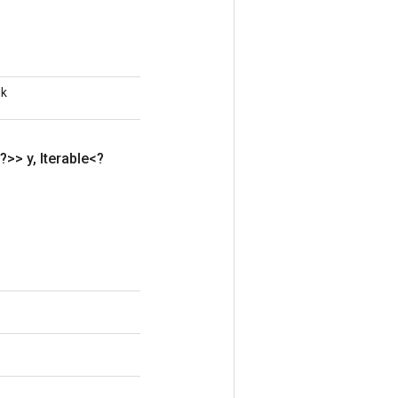
ik
?>> y
,
Iterable<?