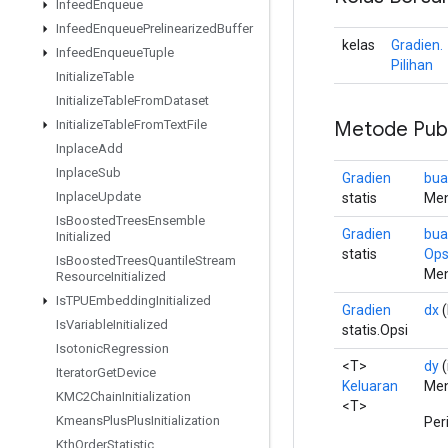
Infeed
Enqueue
Infeed
Enqueue
Prelinearized
Buffer
kelas
Gradien.
Infeed
Enqueue
Tuple
Pilihan
Initialize
Table
Initialize
Table
From
Dataset
Metode Publ
Initialize
Table
From
Text
File
Inplace
Add
Inplace
Sub
Gradien
bua
Inplace
Update
statis
Men
Is
Boosted
Trees
Ensemble
Gradien
bua
Initialized
statis
Opsi
Is
Boosted
Trees
Quantile
Stream
Men
Resource
Initialized
Is
TPUEmbedding
Initialized
Gradien
dx
(
Is
Variable
Initialized
statis.Opsi
Isotonic
Regression
<T>
dy
(
Iterator
Get
Device
Keluaran
Men
KMC2Chain
Initialization
<T>
Kmeans
Plus
Plus
Initialization
Per
Kth
Order
Statistic