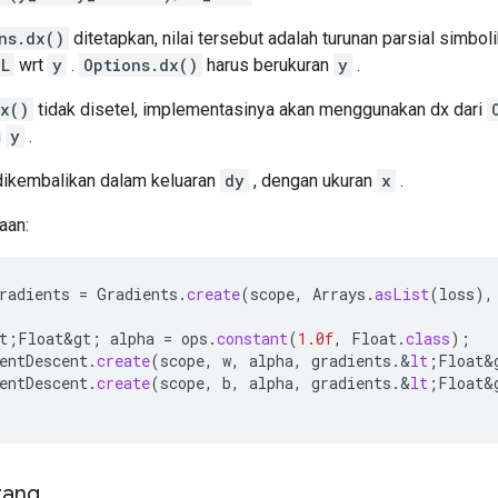
ns.dx()
ditetapkan, nilai tersebut adalah turunan parsial simbol
L
wrt
y
.
Options.dx()
harus berukuran
y
.
dx()
tidak disetel, implementasinya akan menggunakan dx dari
i
y
.
 dikembalikan dalam keluaran
dy
, dengan ukuran
x
.
aan:
radients
=
Gradients
.
create
(
scope
,
Arrays
.
asList
(
loss
),
t
;
Float&gt
;
alpha
=
ops
.
constant
(
1.0f
,
Float
.
class
);
entDescent
.
create
(
scope
,
w
,
alpha
,
gradients
.
&
lt
;
Float&
entDescent
.
create
(
scope
,
b
,
alpha
,
gradients
.
&
lt
;
Float&
rang