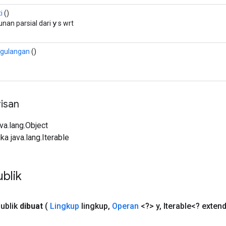
i
()
y
unan parsial dari
s wrt
gulangan
()
isan
ava.lang.Object
ka java.lang.Iterable
blik
ublik
dibuat
(
Lingkup
lingkup
,
Operan
<?> y
,
Iterable<? exten