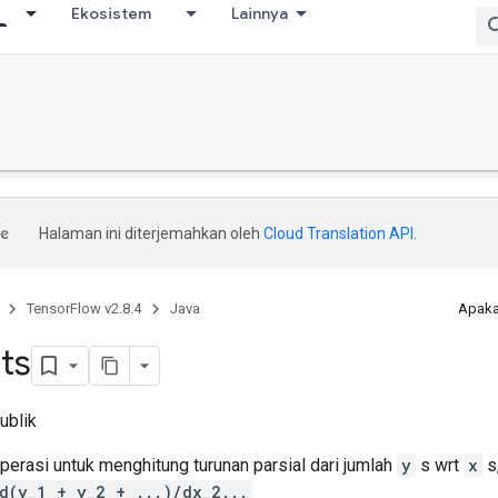
Ekosistem
Lainnya
Halaman ini diterjemahkan oleh
Cloud Translation API
.
TensorFlow v2.8.4
Java
Apaka
ts
ublik
rasi untuk menghitung turunan parsial dari jumlah
y
s wrt
x
s
d(y_1 + y_2 + ...)/dx_2...