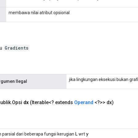
membawa nilai atribut opsional
ru
Gradients
jika lingkungan eksekusi bukan graf
rgumen Ilegal
ublik
.
Opsi
dx
(Iterable<? extends
Operand
<?>> dx)
L
y
 parsial dari beberapa fungsi kerugian
wrt