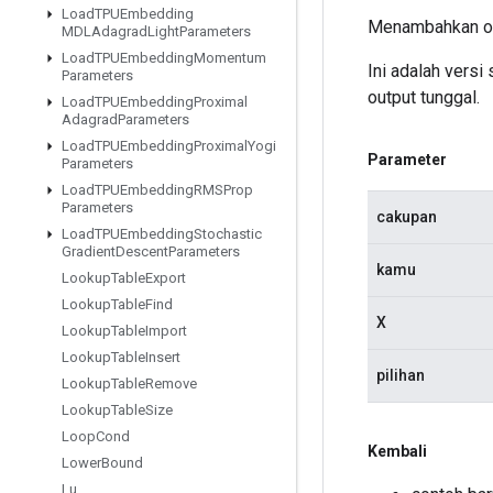
Load
TPUEmbedding
Menambahkan ope
MDLAdagrad
Light
Parameters
Load
TPUEmbedding
Momentum
Ini adalah versi
Parameters
output tunggal.
Load
TPUEmbedding
Proximal
Adagrad
Parameters
Load
TPUEmbedding
Proximal
Yogi
Parameter
Parameters
Load
TPUEmbedding
RMSProp
Parameters
cakupan
Load
TPUEmbedding
Stochastic
Gradient
Descent
Parameters
kamu
Lookup
Table
Export
Lookup
Table
Find
X
Lookup
Table
Import
Lookup
Table
Insert
pilihan
Lookup
Table
Remove
Lookup
Table
Size
Loop
Cond
Kembali
Lower
Bound
Lu