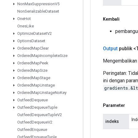
Non
Max
Suppression
V5
Non
Serializable
Dataset
One
Hot
Kembali
Ones
Like
pembangun
Optimize
Dataset
V2
Options
Dataset
Output
publik <
Ordered
Map
Clear
Ordered
Map
Incomplete
Size
Mengembalikan p
Ordered
Map
Peek
Ordered
Map
Size
Peringatan: Tid
Ordered
Map
Stage
ini dengan para
Ordered
Map
Unstage
gradients.&l
Ordered
Map
Unstage
No
Key
Outfeed
Dequeue
Parameter
Outfeed
Dequeue
Tuple
Outfeed
Dequeue
Tuple
V2
Ind
indeks
Outfeed
Dequeue
V2
Outfeed
Enqueue
Outfeed
Enqueue
Tuple