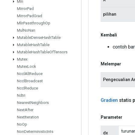
Min
Mirror
Pad
pilihan
Mirror
Pad
Grad
Mlir
Passthrough
Op
Mul
No
Nan
Kembali
Mutable
Dense
Hash
Table
Mutable
Hash
Table
contoh ba
Mutable
Hash
Table
Of
Tensors
Mutex
Melempar
Mutex
Lock
Nccl
All
Reduce
Pengecualian A
Nccl
Broadcast
Nccl
Reduce
Ndtri
Gradien
statis p
Nearest
Neighbors
Next
After
Parameter
Next
Iteration
No
Op
turunan
Non
Deterministic
Ints
dx