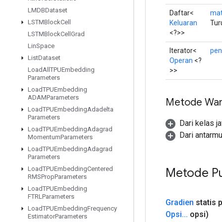
LMDBDataset
Daftar<
mat
LSTMBlock
Cell
Keluaran
Tur
<?>>
LSTMBlock
Cell
Grad
Lin
Space
Iterator<
pen
List
Dataset
Operan
<?
Load
All
TPUEmbedding
>>
Parameters
Load
TPUEmbedding
ADAMParameters
Metode War
Load
TPUEmbedding
Adadelta
Parameters
Dari kelas j
Load
TPUEmbedding
Adagrad
Dari antarmu
Momentum
Parameters
Load
TPUEmbedding
Adagrad
Parameters
Load
TPUEmbedding
Centered
Metode Pu
RMSProp
Parameters
Load
TPUEmbedding
FTRLParameters
Gradien
statis p
Load
TPUEmbedding
Frequency
Opsi
.
.
.
opsi)
Estimator
Parameters