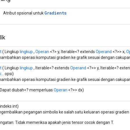
Gradients
Atribut opsional untuk
ik
t
( Lingkup
lingkup
,
Operan
<?> y, Iterable<? extends
Operand
<?>> x,
Op
ambahkan operasi komputasi gradien ke grafik sesuai dengan cakupa
t
( Lingkup
lingkup
, Iterable<? extends
Operand
<?>> y, Iterable<? exte
...
opsi)
ambahkan operasi komputasi gradien ke grafik sesuai dengan cakupa
Dapat diubah<? memperluas
Operan
<?>> dx)
indeks int)
gembalikan pegangan simbolis ke salah satu keluaran operasi gradien
ingatan: Tidak memeriksa apakah jenis tensor cocok dengan T.