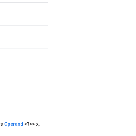
ds
Operand
<?>> x
,