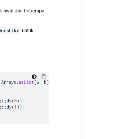
ik awal dari beberapa
OnesLike
untuk
Arrays
.
asList
(
w
,
b
));
gt
;
dy
(
0
));
gt
;
dy
(
1
));