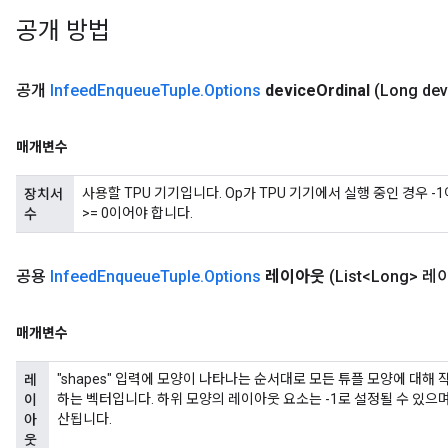
공개 방법
공개
Infeed
Enqueue
Tuple
.
Options
device
Ordinal
(Long dev
매개변수
rs
mParameters
사용할 TPU 기기입니다. Op가 TPU 기기에서 실행 중인 경우 -
장치서
rs
>= 0이어야 합니다.
수
Parameters
rParameters
공용
Infeed
Enqueue
Tuple
.
Options
레이아웃
(List<Long> 
Parameters
ters
매개변수
arameters
meters
"shapes" 입력에 모양이 나타나는 순서대로 모든 튜플 모양에 대해
레
rs
하는 벡터입니다. 하위 모양의 레이아웃 요소는 -1로 설정될 수 있으며
이
tDescentParameters
산됩니다.
아
웃