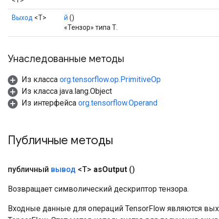
<T>
rs
mParameters
Выход
<Т>
й
()
rs
«Тензор» типа Т.
Parameters
Унаследованные методы
rParameters
Parameters
Из класса
org.tensorflow.op.PrimitiveOp
ters
Из класса java.lang.Object
arameters
Из интерфейса
org.tensorflow.Operand
meters
rs
tDescentParameters
Публичные методы
публичный
вывод
<T>
as
Output
()
Возвращает символический дескриптор тензора.
Входные данные для операций TensorFlow являются вы