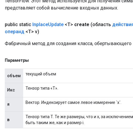
TensorFlow. Этот метод используется для получения сим
представляет собой вычисление входных данных.
public static
Inplace
Update
<T>
create
(область
действи
операнд
<T> v)
Фабричный метод для создания класса, обертывающего 
Параметры
текущий объем
объем
Тензор типа «Т».
Икс
Вектор. Индексирует самое левое измерение `x`.
я
Тензор типа T. Те же размеры, что и x, за исключени
в
быть таким же, как и размер i.