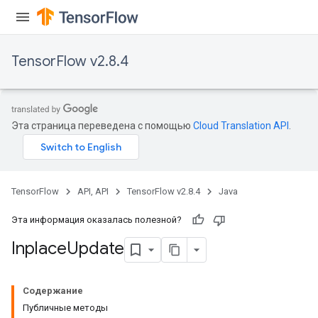
TensorFlow v2.8.4
Эта страница переведена с помощью
Cloud Translation API
.
TensorFlow
API, API
TensorFlow v2.8.4
Java
Эта информация оказалась полезной?
Inplace
Update
Содержание
Публичные методы