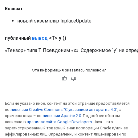
Возврат
новый экземпляр InplaceUpdate
публичный
вывод
<T>
y
()
«Тензор» типа T. Псевдоним «x». Содержимое `y` не опред
Эта информация оказалась полезной?
Если не указано иное, контент на этой странице предоставляется
по
лицензии Creative Commons "С указанием авторства 4.0"
, а
примеры кода – по
лицензии Apache 2.0
. Подробнее об этом
написано в
правилах сайта Google Developers
. Java – это
зарегистрированный товарный знак корпорации Oracle и/или ее
аффилированных лиц. Определенный контент лицензирован по