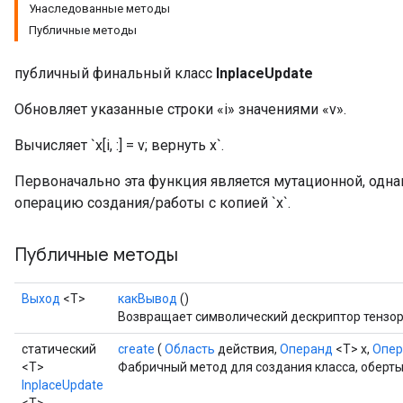
Унаследованные методы
Публичные методы
публичный финальный класс
InplaceUpdate
Обновляет указанные строки «i» значениями «v».
Вычисляет `x[i, :] = v; вернуть х`.
Первоначально эта функция является мутационной, одн
операцию создания/работы с копией `x`.
Публичные методы
Выход
<Т>
какВывод
()
Возвращает символический дескриптор тензор
статический
create
(
Область
действия,
Операнд
<T> x,
Опер
<T>
Фабричный метод для создания класса, оберт
InplaceUpdate