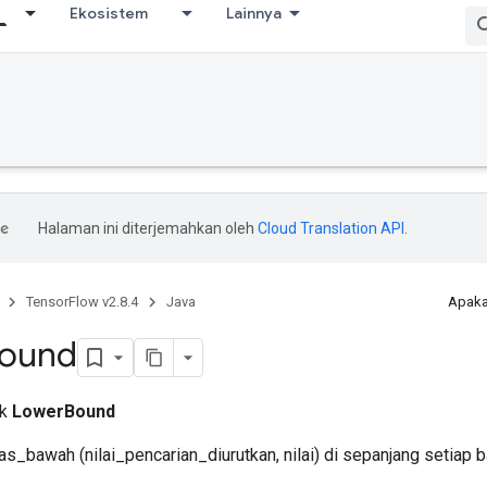
Ekosistem
Lainnya
Halaman ini diterjemahkan oleh
Cloud Translation API
.
TensorFlow v2.8.4
Java
Apaka
ound
ik
LowerBound
_bawah (nilai_pencarian_diurutkan, nilai) di sepanjang setiap ba