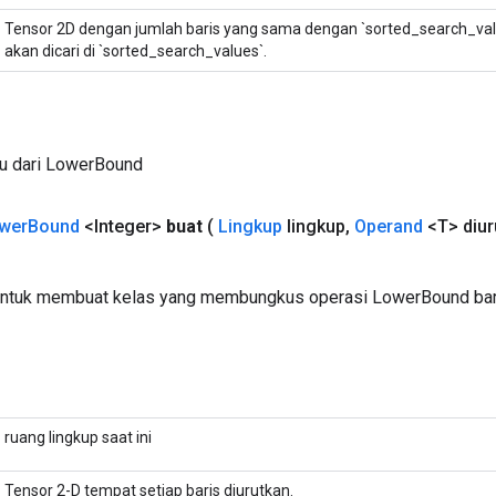
Tensor 2D dengan jumlah baris yang sama dengan `sorted_search_values
akan dicari di `sorted_search_values`.
ru dari LowerBound
wer
Bound
<Integer>
buat
(
Lingkup
lingkup
,
Operand
<T> diur
untuk membuat kelas yang membungkus operasi LowerBound ba
ruang lingkup saat ini
Tensor 2-D tempat setiap baris diurutkan.