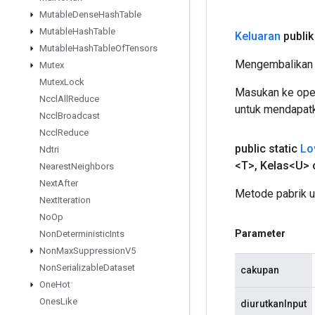
Mutable
Dense
Hash
Table
Mutable
Hash
Table
Keluaran
publik
Mutable
Hash
Table
Of
Tensors
Mengembalikan 
Mutex
Mutex
Lock
Masukan ke oper
Nccl
All
Reduce
untuk mendapatk
Nccl
Broadcast
Nccl
Reduce
public static
Lo
Ndtri
<T>
,
Kelas<U> 
Nearest
Neighbors
Next
After
Metode pabrik 
Next
Iteration
No
Op
Parameter
Non
Deterministic
Ints
Non
Max
Suppression
V5
Non
Serializable
Dataset
cakupan
One
Hot
Ones
Like
diurutkanInput