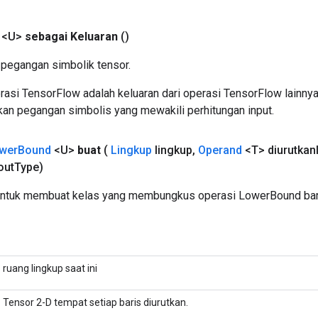
 <U>
sebagai Keluaran
()
pegangan simbolik tensor.
asi TensorFlow adalah keluaran dari operasi TensorFlow lainnya
an pegangan simbolis yang mewakili perhitungan input.
wer
Bound
<U>
buat
(
Lingkup
lingkup
,
Operand
<T> diurutkan
out
Type)
untuk membuat kelas yang membungkus operasi LowerBound bar
ruang lingkup saat ini
Tensor 2-D tempat setiap baris diurutkan.