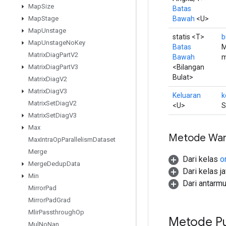
Map
Size
Batas
Bawah
<U>
Map
Stage
Map
Unstage
statis <T>
b
Map
Unstage
No
Key
Batas
M
Matrix
Diag
Part
V2
Bawah
m
<Bilangan
Matrix
Diag
Part
V3
Bulat>
Matrix
Diag
V2
Matrix
Diag
V3
Keluaran
k
Matrix
Set
Diag
V2
<U>
S
Matrix
Set
Diag
V3
Max
Metode War
Max
Intra
Op
Parallelism
Dataset
Merge
Dari kelas
o
Merge
Dedup
Data
Dari kelas j
Min
Dari antarm
Mirror
Pad
Mirror
Pad
Grad
Mlir
Passthrough
Op
Metode Pu
Mul
No
Nan