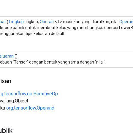
uat
(
Lingkup
lingkup,
Operan
<T> masukan yang diurutkan, nilai
Opera
etode pabrik untuk membuat kelas yang membungkus operasi Lower
enggunakan tipe keluaran default.
eluaran
()
ebuah `Tensor` dengan bentuk yang sama dengan `nilai`.
isan
rg.tensorflow.op.PrimitiveOp
ava.lang.Object
uka
org.tensorflow.Operand
blik