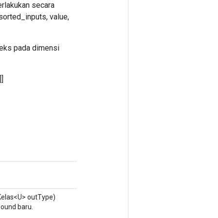
erlakukan secara
orted_inputs, value,
deks pada dimensi
]]
Kelas<U> outType)
ound baru.