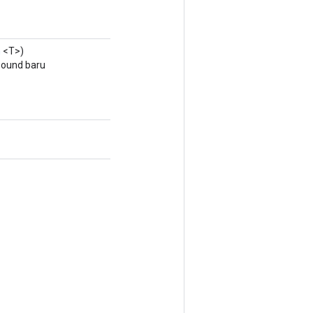
n
<T>)
Bound baru