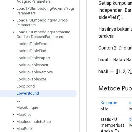
Adagrad
Parameters
Setiap kumpulan 
Load
TPUEmbedding
Proximal
Yogi
independen. Bar
Parameters
side='left')`.
Load
TPUEmbedding
RMSProp
Parameters
Hasilnya bukanl
Load
TPUEmbedding
Stochastic
terakhir.
Gradient
Descent
Parameters
Lookup
Table
Export
Contoh 2-D: diurutk
Lookup
Table
Find
Lookup
Table
Import
hasil = Batas Ba
Lookup
Table
Insert
hasil == [[1, 2, 2],
Lookup
Table
Remove
Lookup
Table
Size
Loop
Cond
Metode Publ
Lower
Bound
Lu
Keluaran
s
Make
Unique
<U>
M
Map
Clear
statis <U
b
Map
Incomplete
Size
memperluas
M
Map
Peek
Angka, T>