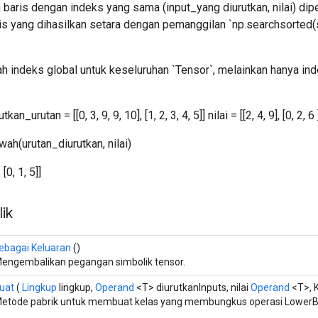
baris dengan indeks yang sama (input_yang diurutkan, nilai) dip
is yang dihasilkan setara dengan pemanggilan `np.searchsorted(s
ah indeks global untuk keseluruhan `Tensor`, melainkan hanya in
an_urutan = [[0, 3, 9, 9, 10], [1, 2, 3, 4, 5]] nilai = [[2, 4, 9], [0, 2, 6 
wah(urutan_diurutkan, nilai)
 [0, 1, 5]]
ik
ebagai Keluaran
()
engembalikan pegangan simbolik tensor.
uat
(
Lingkup
lingkup,
Operand
<T> diurutkanInputs, nilai
Operand
<T>, 
etode pabrik untuk membuat kelas yang membungkus operasi LowerB