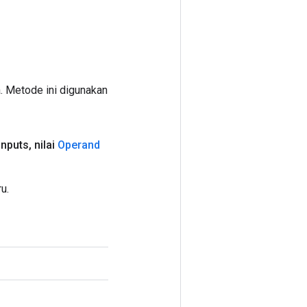
. Metode ini digunakan
Inputs
,
nilai
Operand
u.