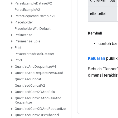
diurutkanInput
Parse
Example
Dataset
V2
Parse
Example
V2
nilai-nilai
Parse
Sequence
Example
V2
Placeholder
Placeholder
With
Default
Kembali
Prelinearize
Prelinearize
Tuple
contoh ba
Print
Private
Thread
Pool
Dataset
Keluaran
publik
Prod
Quantize
And
Dequantize
V4
Sebuah `Tensor` 
Quantize
And
Dequantize
V4Grad
dimensi terakhir
Quantized
Concat
Quantized
Concat
V2
Quantized
Conv2DAnd
Relu
Quantized
Conv2DAnd
Relu
And
Requantize
Quantized
Conv2DAnd
Requantize
Quantized
Conv2DPer
Channel