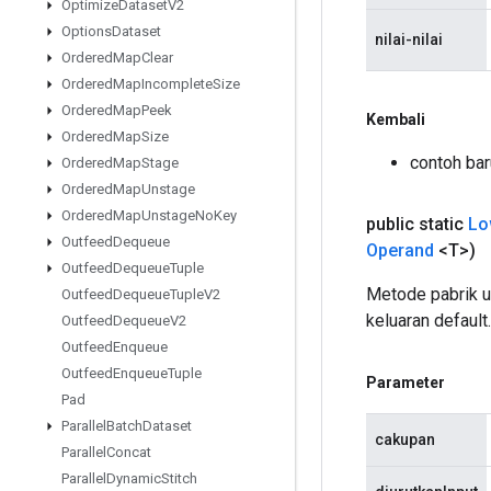
Optimize
Dataset
V2
Options
Dataset
nilai-nilai
Ordered
Map
Clear
Ordered
Map
Incomplete
Size
Ordered
Map
Peek
Kembali
Ordered
Map
Size
contoh ba
Ordered
Map
Stage
Ordered
Map
Unstage
Ordered
Map
Unstage
No
Key
public static
Lo
Outfeed
Dequeue
Operand
<T>)
Outfeed
Dequeue
Tuple
Metode pabrik 
Outfeed
Dequeue
Tuple
V2
keluaran default.
Outfeed
Dequeue
V2
Outfeed
Enqueue
Outfeed
Enqueue
Tuple
Parameter
Pad
Parallel
Batch
Dataset
cakupan
Parallel
Concat
Parallel
Dynamic
Stitch