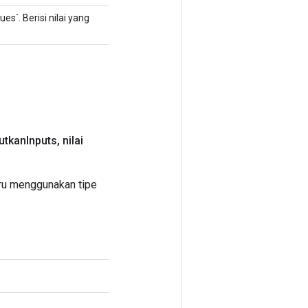
`. Berisi nilai yang
utkan
Inputs
,
nilai
ru menggunakan tipe