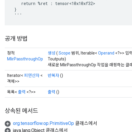
    return %ret : tensor<10x10xf32>

 }

 '''
공개 방법
정적
생성
(
Scope
범위, Iterable<
Operand
<?>> 입력,
MlirPassthroughOp
Toutputs)
새로운 MlirPassthroughOp 작업을 래핑하
Iterator<
피연산자
<
반복자
()
객체>>
목록<
출력
<?>>
출력
()
상속된 메서드
org.tensorflow.op.PrimitiveOp
클래스에서
java.lang.Object 클래스에서