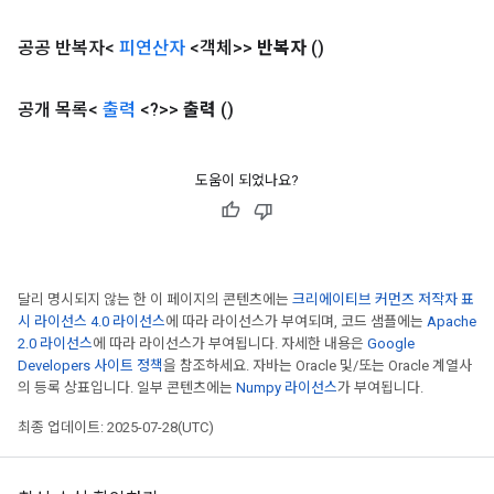
공공 반복자<
피연산자
<객체>>
반복자
()
Requantize
ize
공개 목록<
출력
<?>>
출력
()
AndReluAndRequantize
u
도움이 되었나요?
uAndRequantize
AndRelu
AndReluAndRequantize
달리 명시되지 않는 한 이 페이지의 콘텐츠에는
크리에이티브 커먼즈 저작자 표
시 라이선스 4.0 라이선스
에 따라 라이선스가 부여되며, 코드 샘플에는
Apache
ize
2.0 라이선스
에 따라 라이선스가 부여됩니다. 자세한 내용은
Google
Developers 사이트 정책
을 참조하세요. 자바는 Oracle 및/또는 Oracle 계열사
의 등록 상표입니다. 일부 콘텐츠에는
Numpy 라이선스
가 부여됩니다.
Requantize
ize
최종 업데이트: 2025-07-28(UTC)