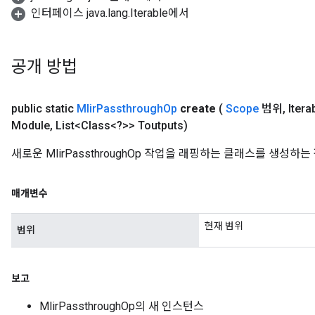
인터페이스 java.lang.Iterable에서
공개 방법
public static
Mlir
Passthrough
Op
create
(
Scope
범위
,
Itera
Module
,
List<Class<?>> Toutputs)
새로운 MlirPassthroughOp 작업을 래핑하는 클래스를 생성하
매개변수
현재 범위
범위
보고
ize
MlirPassthroughOp의 새 인스턴스