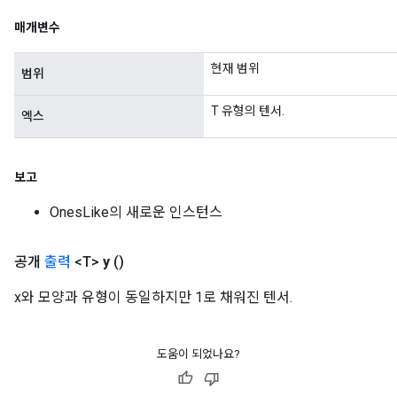
매개변수
Requantize
현재 범위
범위
ize
AndReluAndRequantize
T 유형의 텐서.
엑스
u
uAndRequantize
보고
AndRelu
OnesLike의 새로운 인스턴스
AndReluAndRequantize
공개
출력
<T>
y
()
ize
x와 모양과 유형이 동일하지만 1로 채워진 텐서.
Requantize
ize
도움이 되었나요?