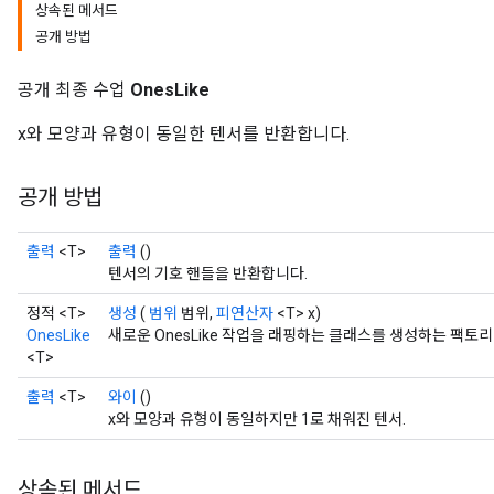
상속된 메서드
공개 방법
공개 최종 수업
OnesLike
x와 모양과 유형이 동일한 텐서를 반환합니다.
공개 방법
출력
<T>
출력
()
텐서의 기호 핸들을 반환합니다.
정적 <T>
생성
(
범위
범위,
피연산자
<T> x)
OnesLike
새로운 OnesLike 작업을 래핑하는 클래스를 생성하는 팩토
<T>
출력
<T>
와이
()
x와 모양과 유형이 동일하지만 1로 채워진 텐서.
상속된 메서드