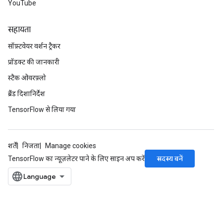
YouTube
सहायता
सॉफ़्टवेयर वर्शन ट्रैकर
प्रॉडक्ट की जानकारी
स्टैक ओवरफ़्लो
ब्रैंड दिशानिर्देश
TensorFlow से लिया गया
शर्तें
निजता
Manage cookies
सदस्य बनें
TensorFlow का न्यूज़लेटर पाने के लिए साइन अप करें