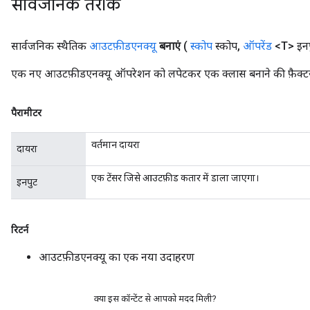
सार्वजनिक तरीके
ize
सार्वजनिक स्थैतिक
आउटफ़ीडएनक्यू
बनाएं
(
स्कोप
स्कोप
,
ऑपरेंड
<T> इनप
एक नए आउटफ़ीडएनक्यू ऑपरेशन को लपेटकर एक क्लास बनाने की फ़ैक्टर
पैरामीटर
Requantize
ize
वर्तमान दायरा
दायरा
AndReluAndRequantize
u
एक टेंसर जिसे आउटफ़ीड कतार में डाला जाएगा।
इनपुट
uAndRequantize
रिटर्न
AndRelu
AndReluAndRequantize
आउटफ़ीडएनक्यू का एक नया उदाहरण
ize
क्या इस कॉन्टेंट से आपको मदद मिली?