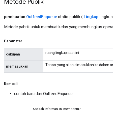
Metode Publik
ize
pembuatan
Outfeed
Enqueue
statis publik
(
Lingkup
lingkup
Metode pabrik untuk membuat kelas yang membungkus opera
Parameter
Requantize
ize
ruang lingkup saat ini
cakupan
AndReluAndRequantize
u
Tensor yang akan dimasukkan ke dalam an
memasukkan
uAndRequantize
Kembali
AndRelu
AndReluAndRequantize
contoh baru dari OutfeedEnqueue
ize
Apakah informasi ini membantu?