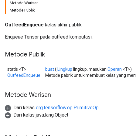
Metode Warisan
Metode Publik
OutfeedEnqueue
kelas akhir publik
Enqueue Tensor pada outfeed komputasi.
Metode Publik
statis <T>
buat
(
Lingkup
lingkup, masukan
Operan
<T>)
OutfeedEnqueue
Metode pabrik untuk membuat kelas yang mem
Metode Warisan
Dari kelas
org.tensorflow.op.PrimitiveOp
Dari kelas java.lang.Object