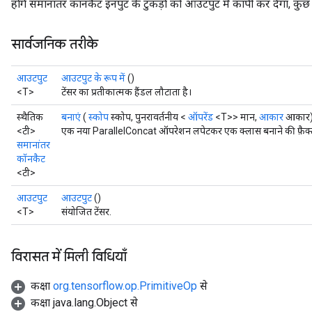
होंगे समानांतर कॉनकैट इनपुट के टुकड़ों को आउटपुट में कॉपी कर देगा, कुछ स
सार्वजनिक तरीके
Requantize
ize
आउटपुट
आउटपुट के रूप में
()
AndReluAndRequantize
<T>
टेंसर का प्रतीकात्मक हैंडल लौटाता है।
u
स्थैतिक
बनाएं
(
स्कोप
स्कोप, पुनरावर्तनीय <
ऑपरेंड
<T>> मान,
आकार
आकार
uAndRequantize
<टी>
एक नया ParallelConcat ऑपरेशन लपेटकर एक क्लास बनाने की फ़ैक्ट
समानांतर
कॉनकैट
AndRelu
<टी>
AndReluAndRequantize
आउटपुट
आउटपुट
()
<T>
संयोजित टेंसर.
ize
विरासत में मिली विधियाँ
Requantize
ize
कक्षा
org.tensorflow.op.PrimitiveOp
से
कक्षा java.lang.Object से