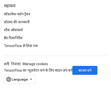
सहायता
सॉफ़्टवेयर वर्शन ट्रैकर
प्रॉडक्ट की जानकारी
स्टैक ओवरफ़्लो
ब्रैंड दिशानिर्देश
TensorFlow से लिया गया
शर्तें
निजता
Manage cookies
सदस्य बनें
TensorFlow का न्यूज़लेटर पाने के लिए साइन अप करें
m
rs
eters
ntumParameters