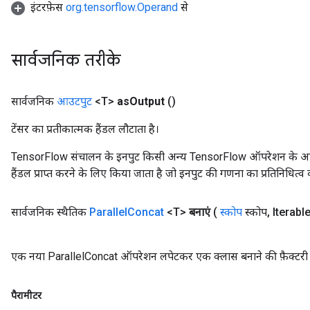
इंटरफ़ेस
org.tensorflow.Operand
से
सार्वजनिक तरीके
सार्वजनिक
आउटपुट
<T>
as
Output
()
टेंसर का प्रतीकात्मक हैंडल लौटाता है।
TensorFlow संचालन के इनपुट किसी अन्य TensorFlow ऑपरेशन के आउटप
हैंडल प्राप्त करने के लिए किया जाता है जो इनपुट की गणना का प्रतिनिधित्व 
सार्वजनिक स्थैतिक
Parallel
Concat
<T>
बनाएं
(
स्कोप
स्कोप
,
Iterabl
एक नया ParallelConcat ऑपरेशन लपेटकर एक क्लास बनाने की फ़ैक्टरी 
पैरामीटर