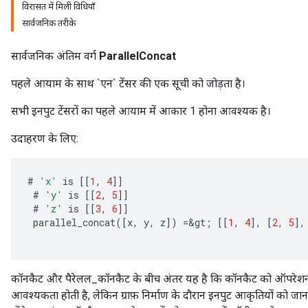
विरासत में मिली विधियाँ
सार्वजनिक तरीके
सार्वजनिक अंतिम वर्ग
ParallelConcat
पहले आयाम के साथ `एन` टेंसर की एक सूची को जोड़ता है।
सभी इनपुट टेंसरों का पहले आयाम में आकार 1 होना आवश्यक है।
उदाहरण के लिए:
#
'x'
is
[[
1
,
4
]]
#
'y'
is
[[
2
,
5
]]
#
'z'
is
[[
3
,
6
]]
parallel_concat
(
[
x
,
y
,
z
]
)
=
&
gt
;
[[
1
,
4
]
,
[
2
,
5
]
,
कॉनकैट और पैरेलल_कॉनकैट के बीच अंतर यह है कि कॉनकैट को ऑपरेशन श
ize
आवश्यकता होती है, लेकिन ग्राफ़ निर्माण के दौरान इनपुट आकृतियों को जान