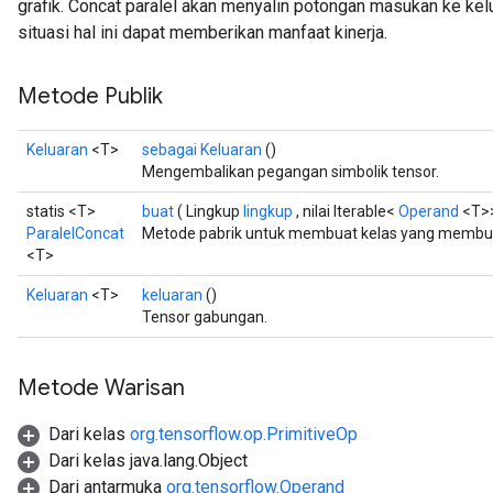
grafik. Concat paralel akan menyalin potongan masukan ke kel
situasi hal ini dapat memberikan manfaat kinerja.
Requantize
Metode Publik
ize
AndReluAndRequantize
Keluaran
<T>
sebagai Keluaran
()
u
Mengembalikan pegangan simbolik tensor.
uAndRequantize
statis <T>
buat
( Lingkup
lingkup
, nilai Iterable<
Operand
<T>
ParalelConcat
Metode pabrik untuk membuat kelas yang membung
<T>
AndRelu
Keluaran
<T>
keluaran
()
AndReluAndRequantize
Tensor gabungan.
ize
Metode Warisan
Requantize
ize
Dari kelas
org.tensorflow.op.PrimitiveOp
Dari kelas java.lang.Object
Dari antarmuka
org.tensorflow.Operand