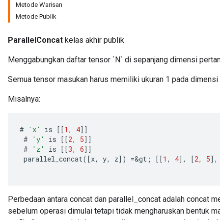
Metode Warisan
Metode Publik
ParallelConcat
kelas akhir publik
Menggabungkan daftar tensor `N` di sepanjang dimensi perta
Semua tensor masukan harus memiliki ukuran 1 pada dimensi
Misalnya:
#
'x'
is
[[
1
,
4
]]
#
'y'
is
[[
2
,
5
]]
#
'z'
is
[[
3
,
6
]]
parallel_concat
(
[
x
,
y
,
z
]
)
=
&
gt
;
[[
1
,
4
]
,
[
2
,
5
]
,
Perbedaan antara concat dan parallel_concat adalah concat 
ize
sebelum operasi dimulai tetapi tidak mengharuskan bentuk 