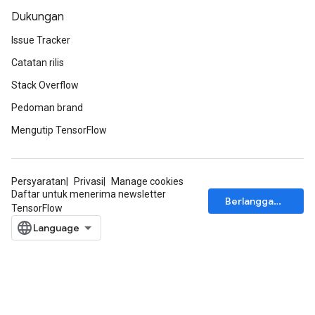
Dukungan
Issue Tracker
Catatan rilis
Stack Overflow
Pedoman brand
Mengutip TensorFlow
Persyaratan
Privasi
Manage cookies
Daftar untuk menerima newsletter
Berlangganan
m
TensorFlow
rs
eters
ntumParameters