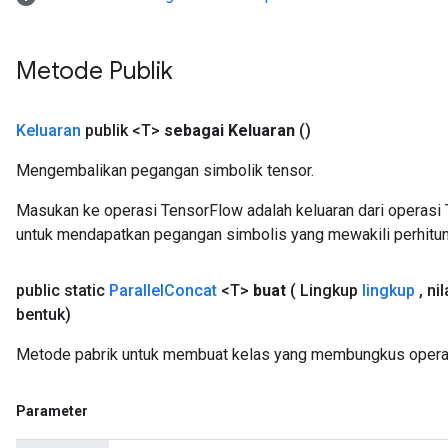
Metode Publik
Keluaran
publik <T>
sebagai Keluaran
()
Mengembalikan pegangan simbolik tensor.
Masukan ke operasi TensorFlow adalah keluaran dari operasi 
untuk mendapatkan pegangan simbolis yang mewakili perhitun
public static
Parallel
Concat
<T>
buat
( Lingkup
lingkup
,
nil
bentuk)
Metode pabrik untuk membuat kelas yang membungkus operasi
Parameter