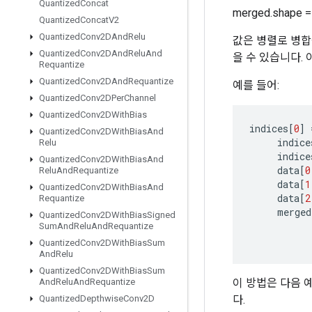
Quantized
Concat
merged.shape
Quantized
Concat
V2
Quantized
Conv2DAnd
Relu
값은 병렬로 병합될 
Quantized
Conv2DAnd
Relu
And
을 수 있습니다. 
Requantize
Quantized
Conv2DAnd
Requantize
예를 들어:
Quantized
Conv2DPer
Channel
Quantized
Conv2DWith
Bias
indices
[
0
]
Quantized
Conv2DWith
Bias
And
indice
Relu
indice
Quantized
Conv2DWith
Bias
And
data
[
0
Relu
And
Requantize
data
[
1
Quantized
Conv2DWith
Bias
And
data
[
2
Requantize
merged
Quantized
Conv2DWith
Bias
Signed
Sum
And
Relu
And
Requantize
Quantized
Conv2DWith
Bias
Sum
And
Relu
Quantized
Conv2DWith
Bias
Sum
이 방법은 다음 예
And
Relu
And
Requantize
다.
Quantized
Depthwise
Conv2D