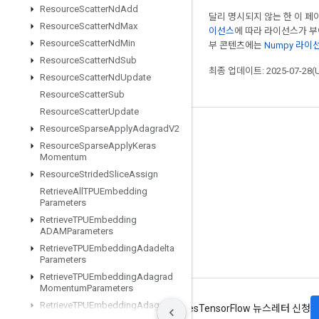
Resource
Scatter
Nd
Add
달리 명시되지 않는 한 이 
Resource
Scatter
Nd
Max
이선스
에 따라 라이선스가 
Resource
Scatter
Nd
Min
부 콘텐츠에는
Numpy 라이
Resource
Scatter
Nd
Sub
최종 업데이트: 2025-07-28(
Resource
Scatter
Nd
Update
Resource
Scatter
Sub
Resource
Scatter
Update
Resource
Sparse
Apply
Adagrad
V2
최신 소식 확인하기
Resource
Sparse
Apply
Keras
Momentum
블로그
Resource
Strided
Slice
Assign
포럼
Retrieve
All
TPUEmbedding
Parameters
GitHub
Retrieve
TPUEmbedding
Twitter
ADAMParameters
Retrieve
TPUEmbedding
Adadelta
YouTube
Parameters
Retrieve
TPUEmbedding
Adagrad
Momentum
Parameters
Retrieve
TPUEmbedding
Adagrad
약관
개인정보처리방침
Manage cookies
TensorFlow 뉴스레터 신청
Parameters