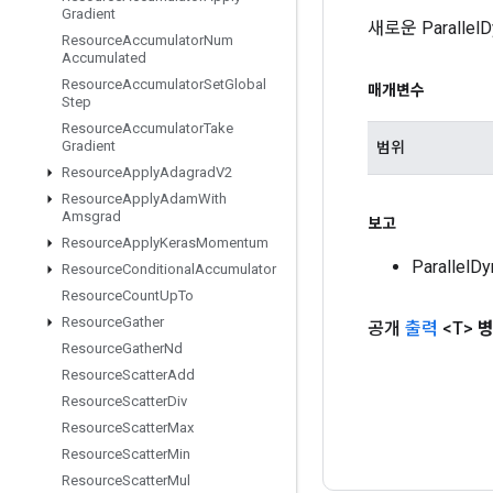
Gradient
새로운 Parall
Resource
Accumulator
Num
Accumulated
Resource
Accumulator
Set
Global
매개변수
Step
Resource
Accumulator
Take
Gradient
범위
Resource
Apply
Adagrad
V2
Resource
Apply
Adam
With
Amsgrad
보고
Resource
Apply
Keras
Momentum
Parallel
Resource
Conditional
Accumulator
Resource
Count
Up
To
Resource
Gather
공개
출력
<T>
Resource
Gather
Nd
Resource
Scatter
Add
Resource
Scatter
Div
Resource
Scatter
Max
Resource
Scatter
Min
Resource
Scatter
Mul