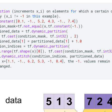
ction
(
increments
x_i
)
on
elements
for
which
a
certain
y
(
x_i
!=
-
1
in
this
example
).
onstant
(
[
0.1
,
-
1.
,
5.2
,
4.3
,
-
1.
,
7.4
]
)
ion_mask
=
tf
.
not_equal
(
x
,
tf
.
constant
(
-
1.
))
ioned_data
=
tf
.
dynamic_partition
(
tf
.
cast
(
condition_mask
,
tf
.
int32
)
,
2
)
ioned_data
[
1
]
=
partitioned_data
[
1
]
+
1.0
ion_indices
=
tf
.
dynamic_partition
(
.
range
(
tf
.
shape
(
x
)
[
0
]
),
tf
.
cast
(
condition_mask
,
tf
.
int3
.
dynamic_stitch
(
condition_indices
,
partitioned_data
)
x
=[
1.1
,
-
1.
,
6.2
,
5.3
,
-
1
,
8.4
]
,
the
-
1.
values
remain
anged
.