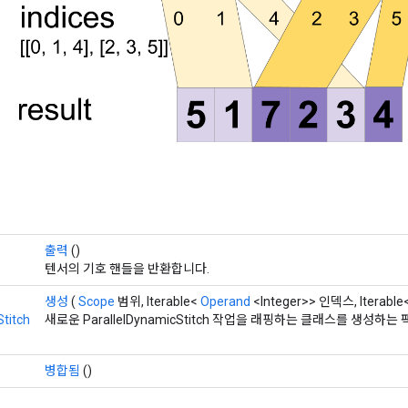
출력
()
텐서의 기호 핸들을 반환합니다.
생성
(
Scope
범위, Iterable<
Operand
<Integer>> 인덱스, Iterable
titch
새로운 ParallelDynamicStitch 작업을 래핑하는 클래스를 생성하
병합됨
()