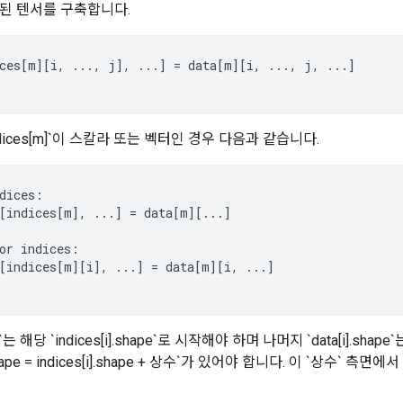
된 텐서를 구축합니다.
ces
[
m
][
i
,
...,
j
]
,
...
]
=
data
[
m
][
i
,
...,
j
,
...
]
ndices[m]`이 스칼라 또는 벡터인 경우 다음과 같습니다.
dices
:
[
indices
[
m
]
,
...
]
=
data
[
m
][
...
]
or
indices
:
[
indices
[
m
][
i
]
,
...
]
=
data
[
m
][
i
,
...
]
ape`는 해당 `indices[i].shape`로 시작해야 하며 나머지 `data[i].shape
i].shape = indices[i].shape + 상수`가 있어야 합니다. 이 `상수` 