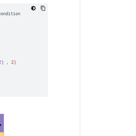
condition
2
)
,
2
)