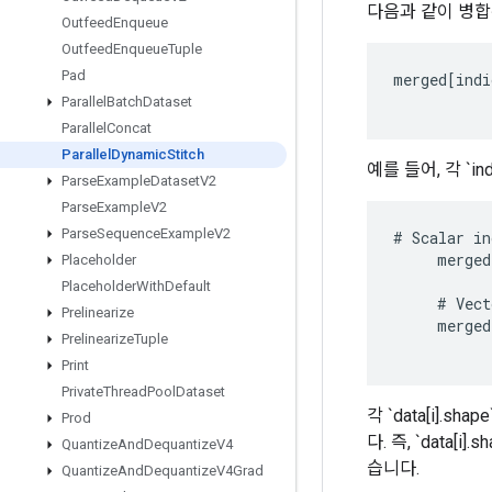
다음과 같이 병합
Outfeed
Enqueue
Outfeed
Enqueue
Tuple
Pad
merged
[
indi
Parallel
Batch
Dataset
Parallel
Concat
Parallel
Dynamic
Stitch
예를 들어, 각 `i
Parse
Example
Dataset
V2
Parse
Example
V2
Parse
Sequence
Example
V2
#
Scalar
in
merged
Placeholder
Placeholder
With
Default
#
Vect
Prelinearize
merged
Prelinearize
Tuple
Print
Private
Thread
Pool
Dataset
각 `data[i].sh
Prod
다. 즉, `data[
Quantize
And
Dequantize
V4
습니다.
Quantize
And
Dequantize
V4Grad