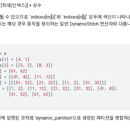
 = [최대(인덱스)] + 상수
수 있으므로 `indices[m][i]`와 `indices[n][j]` 모두에 색인이
이는 해당 경우 동작을 정의하는 일반 DynamicStitch 연산자와 다릅
=
6
s
[
1
]
=
[
4
,
1
]
s
[
2
]
=
[[
5
,
2
]
,
[
0
,
3
]]
]
=
[
61
,
62
]
]
=
[[
41
,
42
]
,
[
11
,
12
]]
]
=
[[[
51
,
52
]
,
[
21
,
22
]]
,
[[
1
,
2
]
,
[
31
,
32
]]]
=
[[
1
,
2
]
,
[
11
,
12
]
,
[
21
,
22
]
,
[
31
,
32
]
,
[
41
,
42
]
,
[
51
,
52
]
,
[
61
,
62
]]
에 설명된 것처럼 'dynamic_partition'으로 생성된 파티션을 병합