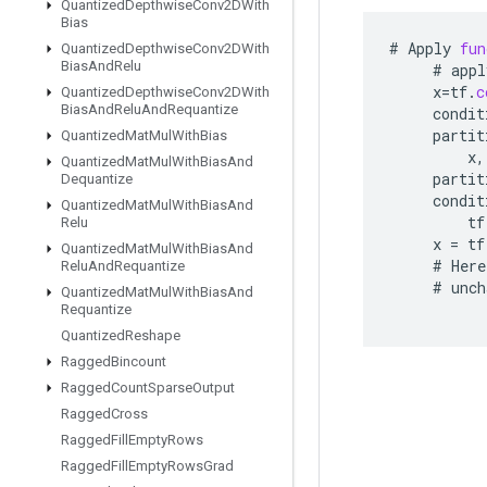
Quantized
Depthwise
Conv2DWith
Bias
#
Apply
fun
Quantized
Depthwise
Conv2DWith
Bias
And
Relu
#
appl
x
=
tf
.
c
Quantized
Depthwise
Conv2DWith
Bias
And
Relu
And
Requantize
condit
partit
Quantized
Mat
Mul
With
Bias
x
,
Quantized
Mat
Mul
With
Bias
And
partit
Dequantize
condit
Quantized
Mat
Mul
With
Bias
And
tf
Relu
x
=
tf
Quantized
Mat
Mul
With
Bias
And
#
Here
Relu
And
Requantize
#
unch
Quantized
Mat
Mul
With
Bias
And
Requantize
Quantized
Reshape
Ragged
Bincount
Ragged
Count
Sparse
Output
Ragged
Cross
Ragged
Fill
Empty
Rows
Ragged
Fill
Empty
Rows
Grad