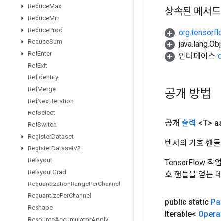
Reduce
Max
상속된 메서드
Reduce
Min
Reduce
Prod
org.tensorfl
Reduce
Sum
java.lang.
Ref
Enter
인터페이스
Ref
Exit
Ref
Identity
Ref
Merge
공개 방법
Ref
Next
Iteration
Ref
Select
공개
출력
<T>
a
Ref
Switch
Register
Dataset
텐서의 기호 핸들
Register
Dataset
V2
Relayout
TensorFlow
Relayout
Grad
호 핸들을 얻는 
Requantization
Range
Per
Channel
Requantize
Per
Channel
public static
Par
Reshape
Iterable<
Opera
Resource
Accumulator
Apply