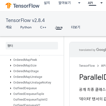
설치
알아보기
API
NoOp
NonDeterministicInts
NonMaxSuppressionV5
TensorFlow v2.8.4
NonSerializableDataset
OneHot
개요
Python
C++
Java
더보기
OnesLike
Optimize
Dataset
V2
Options
Dataset
Ordered
Map
Clear
Ordered
Map
Incomplete
Size
Ordered
Map
Peek
Ordered
Map
Size
TensorFlow
API
Ordered
Map
Stage
Parallel
Ordered
Map
Unstage
Ordered
Map
Unstage
No
Key
Outfeed
Dequeue
공개 최종 클래
Outfeed
Dequeue
Tuple
'데이터' 텐서의
Outfeed
Dequeue
Tuple
V2
Outfeed
Dequeue
V2