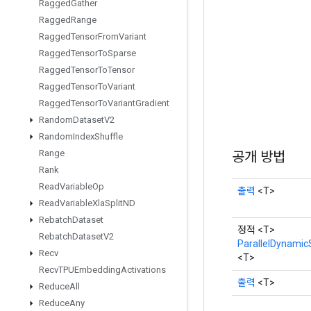
Ragged
Gather
Ragged
Range
Ragged
Tensor
From
Variant
Ragged
Tensor
To
Sparse
Ragged
Tensor
To
Tensor
Ragged
Tensor
To
Variant
Ragged
Tensor
To
Variant
Gradient
Random
Dataset
V2
Random
Index
Shuffle
Range
공개 방법
Rank
Read
Variable
Op
출력
<T>
Read
Variable
Xla
Split
ND
Rebatch
Dataset
정적 <T>
Rebatch
Dataset
V2
ParallelDynamicS
Recv
<T>
Recv
TPUEmbedding
Activations
출력
<T>
Reduce
All
Reduce
Any