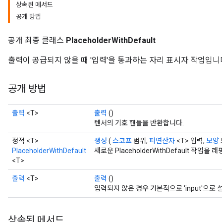
상속된 메서드
공개 방법
공개 최종 클래스
PlaceholderWithDefault
출력이 공급되지 않을 때 '입력'을 통과하는 자리 표시자 작업입니
공개 방법
출력
<T>
출력
()
텐서의 기호 핸들을 반환합니다.
ize
정적 <T>
생성
(
스코프
범위,
피연산자
<T> 입력,
모양
PlaceholderWithDefault
새로운 PlaceholderWithDefault 작
<T>
출력
<T>
출력
()
입력되지 않은 경우 기본적으로 'input'으로
Requantize
ize
AndReluAndRequantize
상속된 메서드