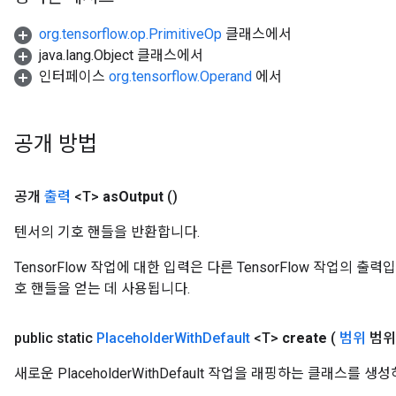
u
uAndRequantize
org.tensorflow.op.PrimitiveOp
클래스에서
java.lang.Object 클래스에서
인터페이스
org.tensorflow.Operand
에서
AndRelu
AndReluAndRequantize
공개 방법
ize
공개
출력
<T>
as
Output
()
Requantize
ize
텐서의 기호 핸들을 반환합니다.
TensorFlow 작업에 대한 입력은 다른 TensorFlow 작업의 
호 핸들을 얻는 데 사용됩니다.
public static
Placeholder
With
Default
<T>
create
(
범위
범위
새로운 PlaceholderWithDefault 작업을 래핑하는 클래스를